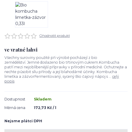
Ohodnotit produkt
ve vratné lahvi
Všechny suroviny použité při výrobě pocházejí z bio
zemědělství. Jemně doslazeno bio třtinovým cukrem.Kombucha
patří mezi nejoblíbenější přípravky v přírodní medicíně. Ochutnejte a
nechte působit sílu přírody a její blahodárné účinky. Kombucha
limetka a zázvorFermentovaný, sycený Bio čajový nápoj s ...
celý
popis
Dostupnost
Skladem
Měrná cena
172,73 Kč / l
Nejsme plátci DPH