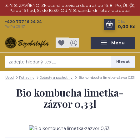
3.-7. 8. ZAVŘENO, Zkrácená otevírací doba až do 16. 8.: Po, Út, Čt,
Pá do 16 hod, St do 16:30. Od 17. 8. standardní otevírací doba.
+420 737 16 24 24
0
ks
0,00 Kč
Po-Pá 09-17
Menu
Hledat
Úvod
Potraviny
Dobroty a pochutiny
Bio kombucha limetka-zázvor 0,33l
Bio kombucha limetka-
zázvor 0,33l