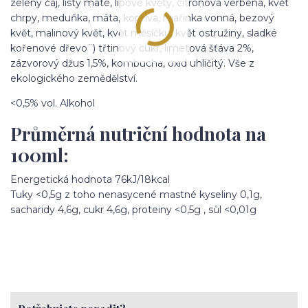
zelený čaj, listy maté, lipové květy, citronová verbena, květ
chrpy, meduňka, máta, kopřiva, mařinka vonná, bezový
květ, malinový květ, květ měsíčku, květ ostružiny, sladké
kořenové dřevo¨) třtinový cukr, limetová šťáva 2%,
zázvorový džus 1,5%, kombucha, oxid uhličitý. Vše z
ekologického zemědělství.
<0,5% vol. Alkohol
Průměrná nutriční hodnota na
100ml:
Energetická hodnota 76kJ/18kcal
Tuky <0,5g z toho nenasycené mastné kyseliny 0,1g,
sacharidy 4,6g, cukr 4,6g, proteiny <0,5g , sůl <0,01g