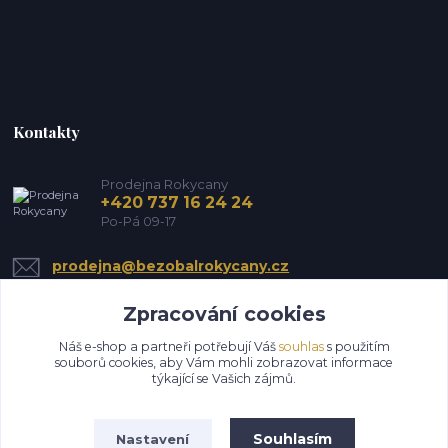
Kontakty
Prodejna Rokycany
+420 737 16 24 24
Po-Pá 09-17
prodejna@bezobalrokycany.cz
Zpracování cookies
Náš e-shop a partneři potřebují Váš
souhlas
s použitím
souborů cookies, aby Vám mohli zobrazovat informace
týkající se Vašich zájmů.
Upravit sběr cookies.
Souhlasím
Nastavení