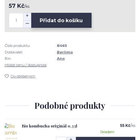
57 Kč
/
ks
Přidat do košíku
Číslo produktu:
B465
Dodavatel:
Berlimo
Bio:
Ano
Hlídat cenu / dostupnost
Do oblíbených
Podobné produkty
Bio kombucha originál 0,33l
55 Kč
/
ks
Skladem