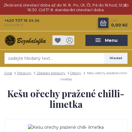
Zkrácená otevírací doba až do 16. 8.: Po, Út, Čt, Pá do 16 hod, St do
16:30. Od 17. 8. standardní otevírací doba.
+420 737 16 24 24
0
ks
0,00 Kč
Po-Pá 09-17
Menu
Hledat
Úvod
Potraviny
Základní potraviny
Ořechy
Kešu ořechy pražené chilli-
limetka
Kešu ořechy pražené chilli-
limetka