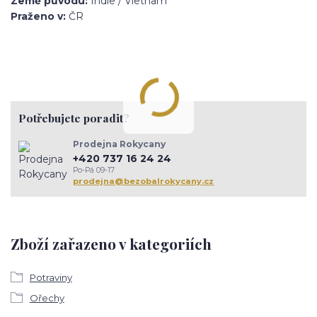
Země původu:
Indie / Vietnam
Praženo v:
ČR
Potřebujete poradit?
Prodejna Rokycany
+420 737 16 24 24
Po-Pá 09-17
prodejna@bezobalrokycany.cz
Zboží zařazeno v kategoriích
Potraviny
Ořechy