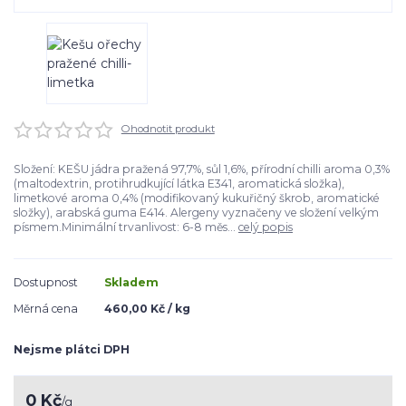
Ohodnotit produkt
Složení: KEŠU jádra pražená 97,7%, sůl 1,6%, přírodní chilli aroma 0,3%
(maltodextrin, protihrudkující látka E341, aromatická složka),
limetkové aroma 0,4% (modifikovaný kukuřičný škrob, aromatické
složky), arabská guma E414. Alergeny vyznačeny ve složení velkým
písmem.Minimální trvanlivost: 6-8 měs...
celý popis
Dostupnost
Skladem
Měrná cena
460,00 Kč / kg
Nejsme plátci DPH
0 Kč
/
g