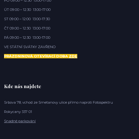
PO 09:00 – 12:30 13:00-17:00
ÚT 09:00 – 12:30 13:00-17:00
ST 09:00 – 12:00 13:00-17:30
ČT 09:00 – 12:30 13:00-17:00
PÁ 09:00 – 12:30 13:00-17:00
VE STÁTNÍ SVÁTKY ZAVŘENO
PRÁZDNINOVÁ OTEVÍRACÍ DOBA
ZDE
Kde nás najdete
Srbova 78, vchod ze Smetanovy ulice přímo naproti Fotospektru
Rokycany 337 01
Snadné parkování