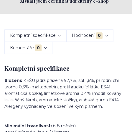
Získali jsem certifikát udržitelný e-shop
Kompletní specifikace
Hodnocení
0
Komentáře
0
Kompletní specifikace
Složení:
KEŠU jádra pražená 97,7%, sůl 1,6%, přírodní chilli
aroma 0,3% (maltodextrin, protihrudkující látka E341,
aromatická složka), limetkové aroma 0,4% (modifikovaný
kukuřičný škrob, aromatické složky), arabská guma E414.
Alergeny vyznačeny ve složení velkým písmem.
Minimální trvanlivost:
6-8 měsíců