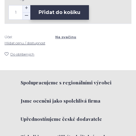
Přidat do košíku
Účel:
Na svačinu
Hlídat cenu / dostupnost
Do oblíbených
Spolupracujeme s regionálními výrobci
Jsme oceněni jako spolehlivá firma
Upřednostňujeme české dodavatele