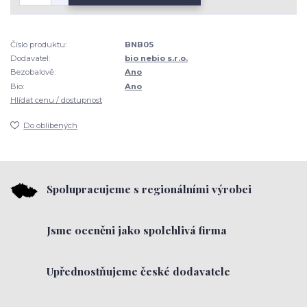
Číslo produktu:
BNB05
Dodavatel:
bio nebio s.r.o.
Bezobalově:
Ano
Bio:
Ano
Hlídat cenu / dostupnost
Do oblíbených
Spolupracujeme s regionálními výrobci
Jsme oceněni jako spolehlivá firma
Upřednostňujeme české dodavatele