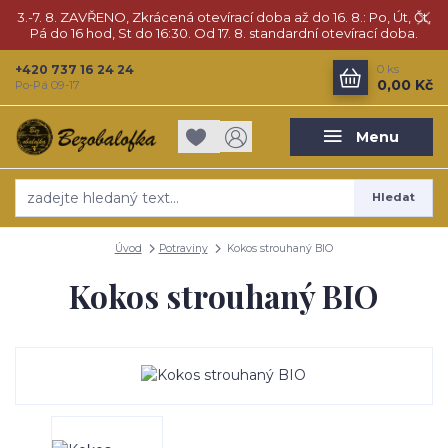
3.-7. 8. ZAVŘENO, Zkrácená otevírací doba až do 16. 8.: Po, Út, Čt,
Pá do 16 hod, St do 16:30. Od 17. 8. standardní otevírací doba.
+420 737 16 24 24
0
ks
0,00 Kč
Po-Pá 09-17
Menu
Hledat
Úvod
Potraviny
Kokos strouhaný BIO
Kokos strouhaný BIO