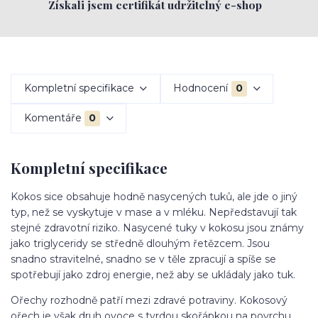
Získali jsem certifikát udržitelný e-shop
Kompletní specifikace
Hodnocení
0
Komentáře
0
Kompletní specifikace
Kokos sice obsahuje hodně nasycených tuků, ale jde o jiný
typ, než se vyskytuje v mase a v mléku. Nepředstavují tak
stejné zdravotní riziko. Nasycené tuky v kokosu jsou známy
jako triglyceridy se středně dlouhým řetězcem. Jsou
snadno stravitelné, snadno se v těle zpracují a spíše se
spotřebují jako zdroj energie, než aby se ukládaly jako tuk.
Ořechy rozhodně patří mezi zdravé potraviny. Kokosový
ořech je však druh ovoce s tvrdou skořápkou na povrchu.