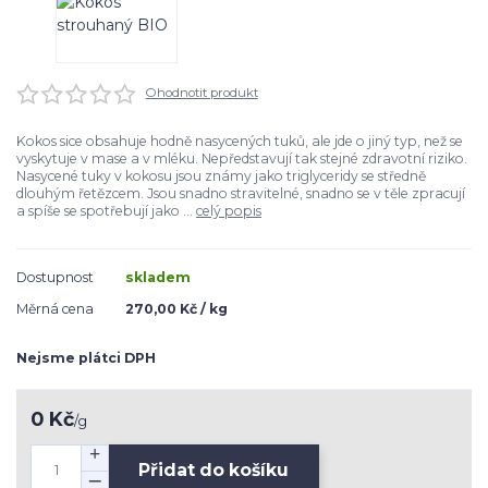
Ohodnotit produkt
Kokos sice obsahuje hodně nasycených tuků, ale jde o jiný typ, než se
vyskytuje v mase a v mléku. Nepředstavují tak stejné zdravotní riziko.
Nasycené tuky v kokosu jsou známy jako triglyceridy se středně
dlouhým řetězcem. Jsou snadno stravitelné, snadno se v těle zpracují
a spíše se spotřebují jako ...
celý popis
Dostupnost
skladem
Měrná cena
270,00 Kč / kg
Nejsme plátci DPH
0 Kč
/
g
Přidat do košíku