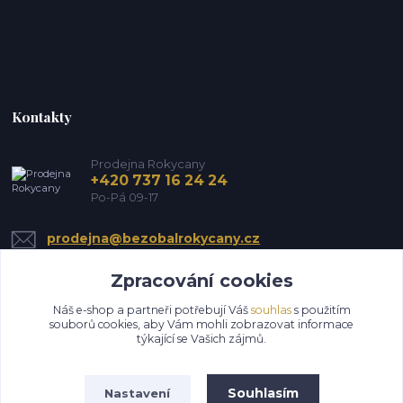
Kontakty
Prodejna Rokycany
+420 737 16 24 24
Po-Pá 09-17
prodejna@bezobalrokycany.cz
Zpracování cookies
Náš e-shop a partneři potřebují Váš
souhlas
s použitím
souborů cookies, aby Vám mohli zobrazovat informace
týkající se Vašich zájmů.
Upravit sběr cookies.
Souhlasím
Nastavení