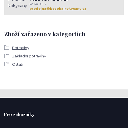
Po-Pá 09-17
prodejna@bezobalrokycany.cz
Zboží zařazeno v kategoriích
Potraviny
Základní potraviny
Ostatní
Pro zákazníky