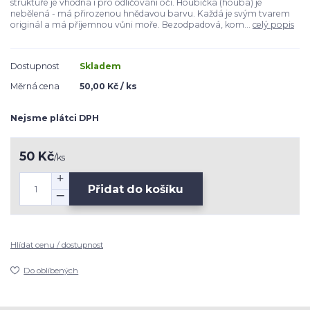
struktuře je vhodná i pro odličování očí. Houbička (houba) je
nebělená - má přirozenou hnědavou barvu. Každá je svým tvarem
originál a má příjemnou vůni moře. Bezodpadová, kom...
celý popis
Dostupnost
Skladem
Měrná cena
50,00 Kč / ks
Nejsme plátci DPH
50 Kč
/
ks
Přidat do košíku
Hlídat cenu / dostupnost
Do oblíbených