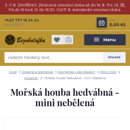
3.-7. 8. ZAVŘENO, Zkrácená otevírací doba až do 16. 8.: Po, Út, Čt,
Pá do 16 hod, St do 16:30. Od 17. 8. standardní otevírací doba.
+420 737 16 24 24
0
ks
0,00 Kč
Po-Pá 09-17
Menu
Hledat
Úvod
Drogerie a kosmetika
Kosmetika v eko obalech
Péče o tělo
Houbičky
Mořská houba hedvábná - mini nebělená
Mořská houba hedvábná -
mini nebělená