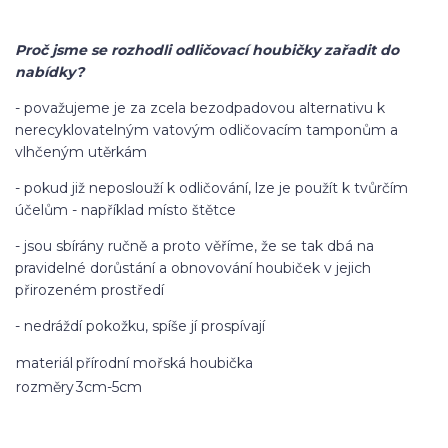
Proč jsme se rozhodli odličovací houbičky zařadit do
nabídky?
- považujeme je za zcela bezodpadovou alternativu k
nerecyklovatelným vatovým odličovacím tamponům a
vlhčeným utěrkám
- pokud již neposlouží k odličování, lze je použít k tvůrčím
účelům - například místo štětce
- jsou sbírány ručně a proto věříme, že se tak dbá na
pravidelné dorůstání a obnovování houbiček v jejich
přirozeném prostředí
- nedráždí pokožku, spíše jí prospívají
materiál
přírodní mořská houbička
rozměry
3cm-5cm