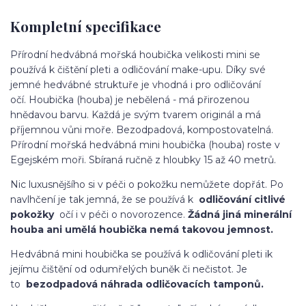
Kompletní specifikace
Přírodní hedvábná mořská houbička velikosti mini se
používá k čištění pleti a odličování make-upu.
Díky své
jemné hedvábné struktuře je vhodná i pro odličování
očí.
Houbička (houba) je nebělená - má přirozenou
hnědavou barvu.
Každá je svým tvarem originál a má
příjemnou vůni moře.
Bezodpadová, kompostovatelná.
Přírodní mořská hedvábná mini houbička (houba) roste v
Egejském moři. Sbíraná ručně z hloubky 15 až 40 metrů.
Nic luxusnějšího si v péči o pokožku nemůžete dopřát. Po
navlhčení je tak jemná, že se používá k
odličování citlivé
pokožky
očí i v péči o novorozence.
Žádná jiná minerální
houba ani umělá houbička nemá takovou jemnost.
Hedvábná mini houbička se používá k odličování pleti ik
jejímu čištění od odumřelých buněk či nečistot. Je
to
bezodpadová náhrada odličovacích tamponů.