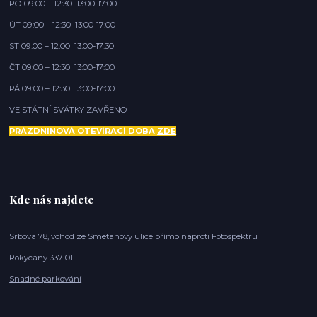
PO 09:00 – 12:30 13:00-17:00
ÚT 09:00 – 12:30 13:00-17:00
ST 09:00 – 12:00 13:00-17:30
ČT 09:00 – 12:30 13:00-17:00
PÁ 09:00 – 12:30 13:00-17:00
VE STÁTNÍ SVÁTKY ZAVŘENO
PRÁZDNINOVÁ OTEVÍRACÍ DOBA
ZDE
Kde nás najdete
Srbova 78, vchod ze Smetanovy ulice přímo naproti Fotospektru
Rokycany 337 01
Snadné parkování