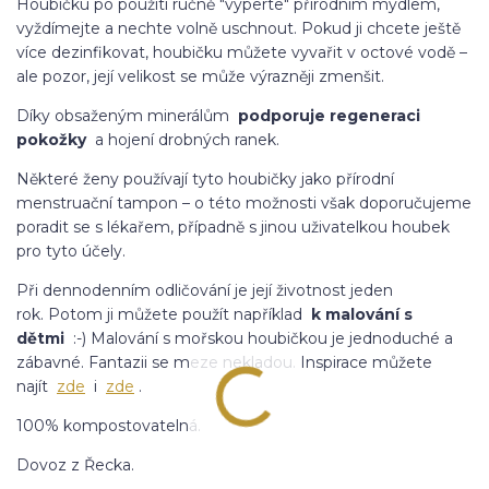
Houbičku po použití ručně "vyperte" přírodním mýdlem,
vyždímejte a nechte volně uschnout. Pokud ji chcete ještě
více dezinfikovat, houbičku můžete vyvařit v octové vodě –
ale pozor, její velikost se může výrazněji zmenšit.
Díky obsaženým minerálům
podporuje regeneraci
pokožky
a hojení drobných ranek.
Některé ženy používají tyto houbičky jako přírodní
menstruační tampon – o této možnosti však doporučujeme
poradit se s lékařem, případně s jinou uživatelkou houbek
pro tyto účely.
Při dennodenním odličování je její životnost jeden
rok. Potom ji můžete použít například
k malování s
dětmi
:-) Malování s mořskou houbičkou je jednoduché a
zábavné. Fantazii se meze nekladou. Inspirace můžete
najít
zde
i
zde
.
100% kompostovatelná.
Dovoz z Řecka.