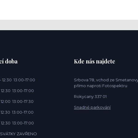
cí doba
Kde nás najdete
 12:30 13:00-17:00
Srbova 78, vchod ze Smetanovy
přímo naproti Fotospektru
 12:30 13:00-17:00
Rokycany 337 01
 12:00 13:00-17:30
Snadné parkování
 12:30 13:00-17:00
 12:30 13:00-17:00
Í SVÁTKY ZAVŘENO