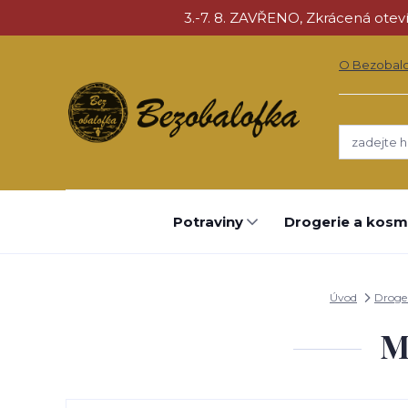
3.-7. 8. ZAVŘENO, Zkrácená otevíra
O Bezobal
Potraviny
Drogerie a kosm
Úvod
Droger
M