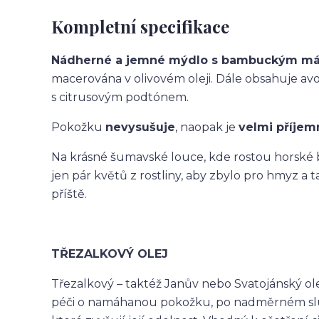
Kompletní specifikace
Nádherné a jemné mýdlo s bambuckým más
macerována v olivovém oleji. Dále obsahuje avo
s citrusovým podtónem.
Pokožku
nevysušuje
, naopak je
velmi příjem
Na krásné šumavské louce, kde rostou horské byl
jen pár květů z rostliny, aby zbylo pro hmyz a t
příště.
TŘEZALKOVÝ OLEJ
Třezalkový – taktéž Janův nebo Svatojánský ole
péči o namáhanou pokožku, po nadměrném slun