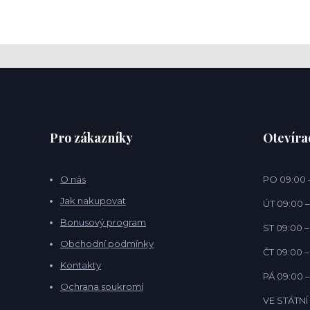
Pro zákazníky
Otevíra
O nás
PO 09:00 –
Jak nakupovat
ÚT 09:00 –
Bonusový program
ST 09:00 –
Obchodní podmínky
ČT 09:00 –
Kontakty
PÁ 09:00 –
Ochrana soukromí
VE STÁTN