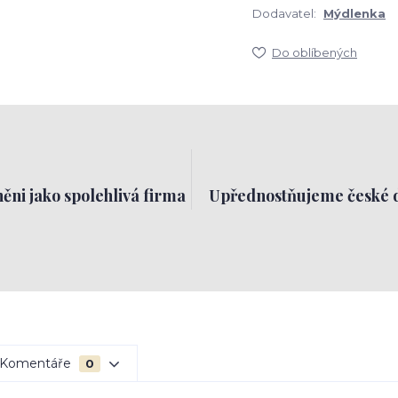
Dodavatel:
Mýdlenka
Do oblíbených
ěni jako spolehlivá firma
Upřednostňujeme české 
Komentáře
0