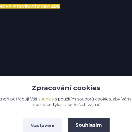
NOVÁ OTEVÍRACÍ DOBA
ZDE
Zpracování cookies
tneři potřebují Váš
souhlas
s použitím souborů cookies, aby Vám
informace týkající se Vašich zájmů.
Upravit sběr cookies.
Souhlasím
Nastavení