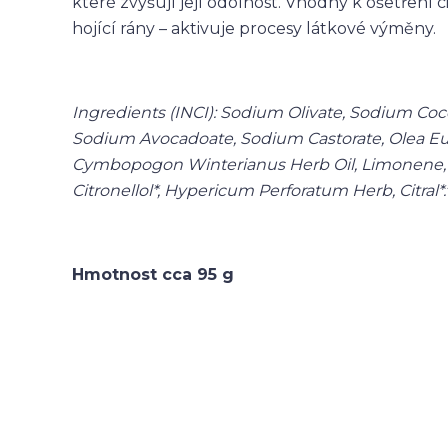
které zvyšují její odolnost. Vhodný k ošetření ci
hojící rány – aktivuje procesy látkové výměny.
Ingredients (INCI): Sodium Olivate, Sodium Coc
Sodium Avocadoate, Sodium Castorate, Olea Euro
Cymbopogon Winterianus Herb Oil, Limonene, H
Citronellol*, Hypericum Perforatum Herb, Citral*.
Hmotnost cca 95 g