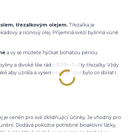
lem, třezalkovým olejem.
Třezalka je
kádový a ricinový olej. Příjemná svěží bylinná vůně
né
a vy se můžete hýčkat bohatou pěnou.
iny a divoké lilie ráda sbírám květy třezalky. Vždy
aké aby uzrála a vysemenila se. Aby bylo co sbírat i
j je ceněn pro své zklidňující účinky. Je vhodný pro
ění. Dodává pokožce potřebné bioaktivní látky,