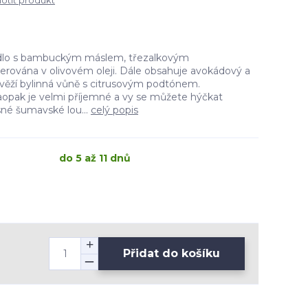
tit produkt
lo s bambuckým máslem, třezalkovým
cerována v olivovém oleji. Dále obsahuje avokádový a
 svěží bylinná vůně s citrusovým podtónem.
opak je velmi příjemné a vy se můžete hýčkat
né šumavské lou...
celý popis
do 5 až 11 dnů
Přidat do košíku