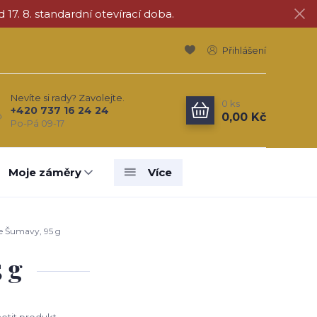
d 17. 8. standardní otevírací doba.
Přihlášení
Nevíte si rady? Zavolejte.
0
ks
+420 737 16 24 24
0,00 Kč
Po-Pá 09-17
Moje záměry
Více
e Šumavy, 95 g
 g