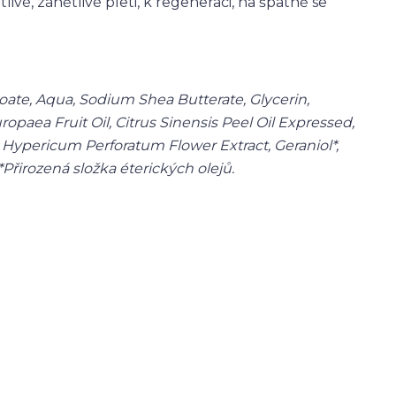
tlivé, zánětlivé pleti, k regeneraci, na špatně se
oate, Aqua, Sodium Shea Butterate, Glycerin,
paea Fruit Oil, Citrus Sinensis Peel Oil Expressed,
ypericum Perforatum Flower Extract, Geraniol*,
*Přirozená složka éterických olejů.