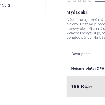
Ohodno
MýdLenka
Nádherné a jemné mýd
olejem. Třezalka je ma
ricinový olej. Příjemná
Pokožku nevysušuje, na
bohatou pěnou. Na krás
Dostupnost
Nejsme plátci DPH
166 Kč
/
ks