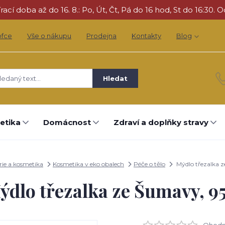
cí doba až do 16. 8.: Po, Út, Čt, Pá do 16 hod, St do 16:30. O
ofce
Vše o nákupu
Prodejna
Kontakty
Blog
Hledat
etika
Domácnost
Zdraví a doplňky stravy
ie a kosmetika
Kosmetika v eko obalech
Péče o tělo
Mýdlo třezalka z
ýdlo třezalka ze Šumavy, 95