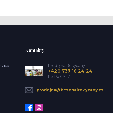
Kontakty
Prodejna Rokycany
 ulice
+420 737 16 24 24
Po-Pá 09-17
prodejna@bezobalrokycany.cz