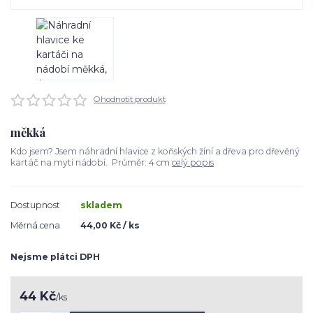
Ohodnotit produkt
měkká
Kdo jsem? Jsem náhradní hlavice z koňských žíní a dřeva pro dřevěný
kartáč na mytí nádobí. Průměr: 4 cm
celý popis
Dostupnost
skladem
Měrná cena
44,00 Kč / ks
Nejsme plátci DPH
44 Kč
/
ks