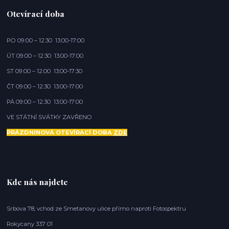
Otevírací doba
PO 09:00 – 12:30 13:00-17:00
ÚT 09:00 – 12:30 13:00-17:00
ST 09:00 – 12:00 13:00-17:30
ČT 09:00 – 12:30 13:00-17:00
PÁ 09:00 – 12:30 13:00-17:00
VE STÁTNÍ SVÁTKY ZAVŘENO
PRÁZDNINOVÁ OTEVÍRACÍ DOBA
ZDE
Kde nás najdete
Srbova 78, vchod ze Smetanovy ulice přímo naproti Fotospektru
Rokycany 337 01