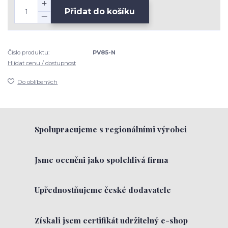
Přidat do košíku
Číslo produktu:
PV85-N
Hlídat cenu / dostupnost
Do oblíbených
Spolupracujeme s regionálními výrobci
Jsme oceněni jako spolehlivá firma
Upřednostňujeme české dodavatele
Získali jsem certifikát udržitelný e-shop