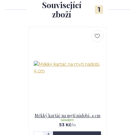
Související
1
zboží
Měkký kartáč na mytí nádobí, 4 cm
skladem
53 Kč
/
ks