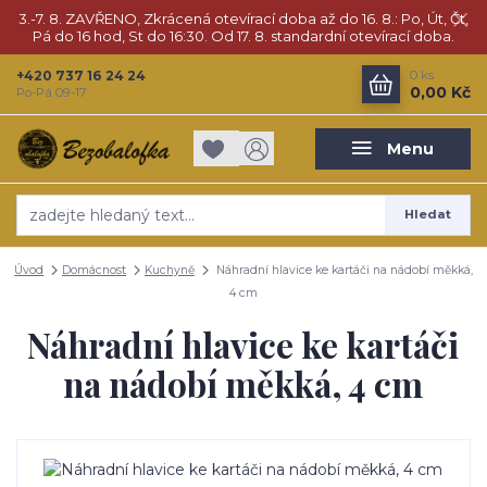
3.-7. 8. ZAVŘENO, Zkrácená otevírací doba až do 16. 8.: Po, Út, Čt,
Pá do 16 hod, St do 16:30. Od 17. 8. standardní otevírací doba.
+420 737 16 24 24
0
ks
0,00 Kč
Po-Pá 09-17
Menu
Hledat
Úvod
Domácnost
Kuchyně
Náhradní hlavice ke kartáči na nádobí měkká,
4 cm
Náhradní hlavice ke kartáči
na nádobí měkká, 4 cm