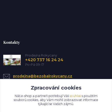
Kontakty
Prodejna Rokycany
+420 737 16 24 24
Po-Pá 09-17
prodejna@bezobalrokycany.cz
Zpracování cookies
Náš e-shop a partneři potřebují Váš
souhlas
s použitím
souborů cookies, aby Vám mohli zobrazovat informace
týkající se Vašich zájmů.