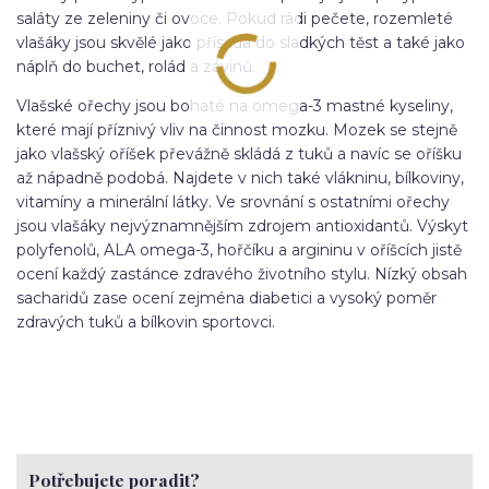
saláty ze zeleniny či ovoce. Pokud rádi pečete, rozemleté
vlašáky jsou skvělé jako přísada do sladkých těst a také jako
náplň do buchet, rolád a závinů.
Vlašské ořechy jsou bohaté na omega-3 mastné kyseliny,
které mají příznivý vliv na činnost mozku. Mozek se stejně
jako vlašský oříšek převážně skládá z tuků a navíc se oříšku
až nápadně podobá. Najdete v nich také vlákninu, bílkoviny,
vitamíny a minerální látky. Ve srovnání s ostatními ořechy
jsou vlašáky nejvýznamnějším zdrojem antioxidantů. Výskyt
polyfenolů, ALA omega-3, hořčíku a argininu v oříšcích jistě
ocení každý zastánce zdravého životního stylu. Nízký obsah
sacharidů zase ocení zejména diabetici a vysoký poměr
zdravých tuků a bílkovin sportovci.
Potřebujete poradit?