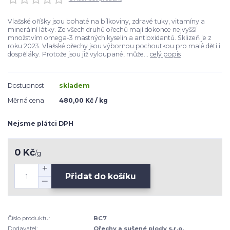
Vlašské oříšky jsou bohaté na bílkoviny, zdravé tuky, vitamíny a
minerální látky. Ze všech druhů ořechů mají dokonce nejvyšší
množstvím omega-3 mastných kyselin a antioxidantů. Sklizeň je z
roku 2023. Vlašské ořechy jsou výbornou pochoutkou pro malé děti i
dospěláky. Protože jsou již vyloupané, může...
celý popis
Dostupnost
skladem
Měrná cena
480,00 Kč / kg
Nejsme plátci DPH
0 Kč
/
g
Přidat do košíku
Číslo produktu:
BC7
Dodavatel:
Ořechy a sušené plody s.r.o.