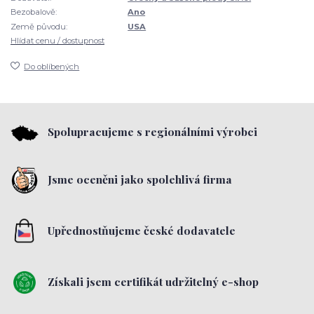
Bezobalově:
Ano
Země původu:
USA
Hlídat cenu / dostupnost
Do oblíbených
Spolupracujeme s regionálními výrobci
Jsme oceněni jako spolehlivá firma
Upřednostňujeme české dodavatele
Získali jsem certifikát udržitelný e-shop