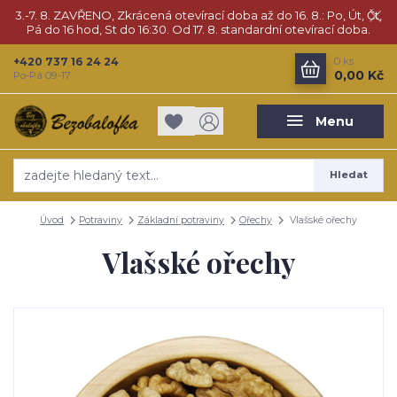
3.-7. 8. ZAVŘENO, Zkrácená otevírací doba až do 16. 8.: Po, Út, Čt,
Pá do 16 hod, St do 16:30. Od 17. 8. standardní otevírací doba.
+420 737 16 24 24
0
ks
0,00 Kč
Po-Pá 09-17
Menu
Hledat
Úvod
Potraviny
Základní potraviny
Ořechy
Vlašské ořechy
Vlašské ořechy