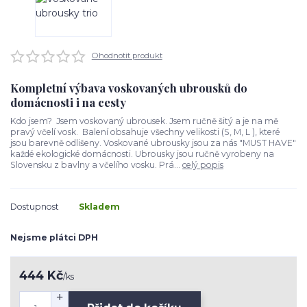
Ohodnotit produkt
Kompletní výbava voskovaných ubrousků do
domácnosti i na cesty
Kdo jsem? Jsem voskovaný ubrousek. Jsem ručně šitý a je na mě
pravý včelí vosk. Balení obsahuje všechny velikosti (S, M, L ), které
jsou barevně odlišeny. Voskované ubrousky jsou za nás "MUST HAVE"
každé ekologické domácnosti. Ubrousky jsou ručně vyrobeny na
Slovensku z bavlny a včelího vosku. Prá...
celý popis
Dostupnost
Skladem
Nejsme plátci DPH
444 Kč
/
ks