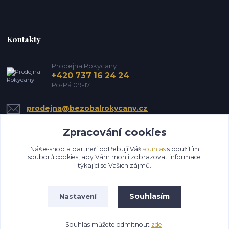
Kontakty
Prodejna Rokycany
+420 737 16 24 24
Po-Pá 09-17
prodejna@bezobalrokycany.cz
Zpracování cookies
Náš e-shop a partneři potřebují Váš
souhlas
s použitím
souborů cookies, aby Vám mohli zobrazovat informace
týkající se Vašich zájmů.
Upravit sběr cookies.
Souhlasím
Nastavení
Všechna práva vyhrazena HS EkoMin s.r.o.
Souhlas můžete odmítnout
zde
.
Vytvořeno na
Eshop-rychle.cz