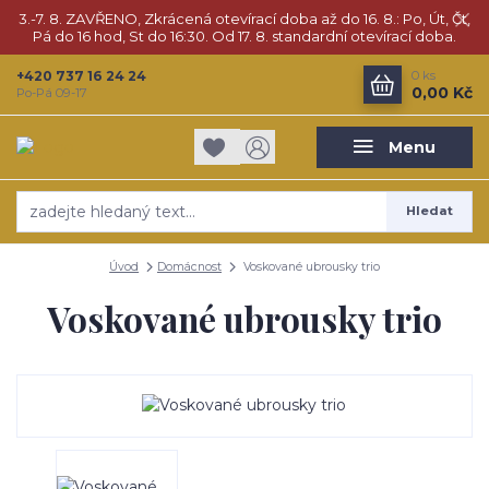
3.-7. 8. ZAVŘENO, Zkrácená otevírací doba až do 16. 8.: Po, Út, Čt,
Pá do 16 hod, St do 16:30. Od 17. 8. standardní otevírací doba.
+420 737 16 24 24
0
ks
0,00 Kč
Po-Pá 09-17
Menu
Hledat
Úvod
Domácnost
Voskované ubrousky trio
Voskované ubrousky trio