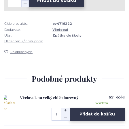
Přidat do košíku
Číslo produktu:
pv4716222
Dodavatel:
Včelobal
Účel:
Zpátky do školy
Hlídat cenu / dostupnost
Do oblíbených
Podobné produkty
Včelovak na velký chléb barevný
651 Kč
/
ks
Skladem
Přidat do košíku