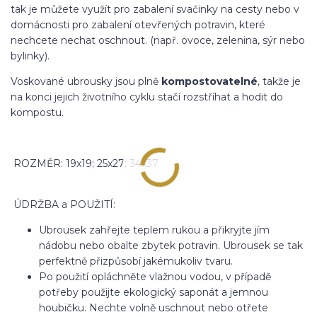
tak je můžete využít pro zabalení svačinky na cesty nebo v
domácnosti pro zabalení otevřených potravin, které
nechcete nechat oschnout. (např. ovoce, zelenina, sýr nebo
bylinky).
Voskované ubrousky jsou plně
kompostovatelné
, takže je
na konci jejich životního cyklu stačí rozstříhat a hodit do
kompostu.
ROZMĚR: 19x19; 25x27; 34x37
ÚDRŽBA a POUŽITÍ:
Ubrousek zahřejte teplem rukou a přikryjte jím
nádobu nebo obalte zbytek potravin. Ubrousek se tak
perfektně přizpůsobí jakémukoliv tvaru.
Po použití opláchněte vlažnou vodou, v případě
potřeby použijte ekologický saponát a jemnou
houbičku. Nechte volně uschnout nebo otřete