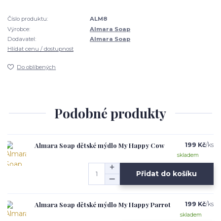
Číslo produktu:
ALM8
Výrobce:
Almara Soap
Dodavatel:
Almara Soap
Hlídat cenu / dostupnost
Do oblíbených
Podobné produkty
Almara Soap dětské mýdlo My Happy Cow
199 Kč
/
ks
skladem
Přidat do košíku
Almara Soap dětské mýdlo My Happy Parrot
199 Kč
/
ks
skladem