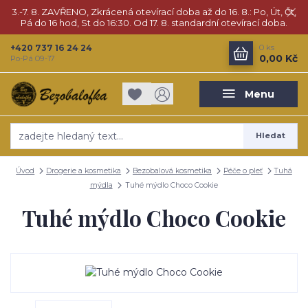
3.-7. 8. ZAVŘENO, Zkrácená otevírací doba až do 16. 8.: Po, Út, Čt,
Pá do 16 hod, St do 16:30. Od 17. 8. standardní otevírací doba.
+420 737 16 24 24
0
ks
0,00 Kč
Po-Pá 09-17
Menu
Hledat
Úvod
Drogerie a kosmetika
Bezobalová kosmetika
Péče o pleť
Tuhá
mýdla
Tuhé mýdlo Choco Cookie
Tuhé mýdlo Choco Cookie