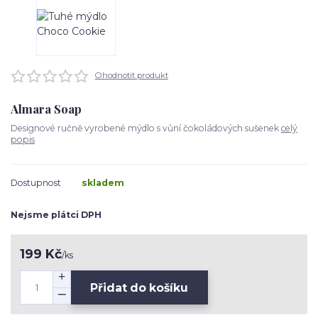
Ohodnotit produkt
Almara Soap
Designové ručně vyrobené mýdlo s vůní čokoládových sušenek
celý
popis
Dostupnost
skladem
Nejsme plátci DPH
199 Kč
/
ks
Přidat do košíku