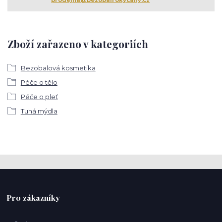
prodejna@bezobalrokycany.cz
Zboží zařazeno v kategoriích
Bezobalová kosmetika
Péče o tělo
Péče o pleť
Tuhá mýdla
Pro zákazníky