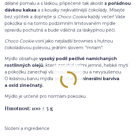
dělané pomalu a s láskou, připečené tak akorát
s pořádnou
dávkou kakaa
a s kousky nejkvalitnější čokolády. Mlsejte
bez výčitek a dopřejte si
Choco Cookie
každý večer! Vaše
pokožka si na tomto podzimním limitovaném mýdle
opravdu pochutná a bude vděčná za láskyplnou péči.
Choco Cookie
voní jako nejsladší brownies s hutnou
čokoládovou polevou, jedním slovem: "mňam".
Mýdlo obsahuje
vysoký podíl pečlivě namíchaných
rostlinných olejů
, které zaručují velmi jemné, hebké mytí
a pokožku zanechají vláčnou, vyživenou a nevysušenou.
O krásnou barvu mýdla se postarala
minerální barviva
a oxid zinečnatý.
Mýdlo je určené pro normální pokožku.
Hmotnost: 100 ± 5 g
Složení a ingredience