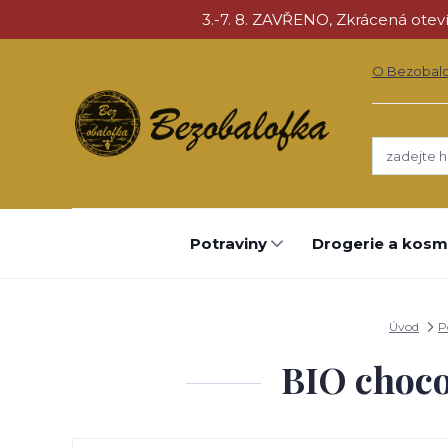
3.-7. 8. ZAVŘENO, Zkrácená otevíra
O Bezobal
Potraviny
Drogerie a kosm
Úvod
P
BIO choco