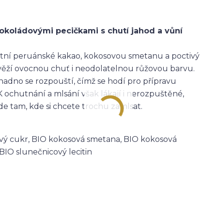
okoládovými pecičkami s chutí jahod a vůní
itní peruánské kakao, kokosovou smetanu a poctivý
svěží ovocnou chuť i neodolatelnou růžovou barvu.
snadno se rozpouští, čímž se hodí pro přípravu
ochutnání a mlsání však lákají i nerozpuštěné,
de tam, kde si chcete trochu zamlsat.
nový cukr, BIO kokosová smetana, BIO kokosová
BIO slunečnicový lecitin