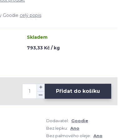
tit produkt
ky Goodie
celý popis
Skladem
793,33 Kč / kg
Přidat do košíku
Dodavatel:
Goodie
Bez lepku:
Ano
Bez palmového oleje:
Ano