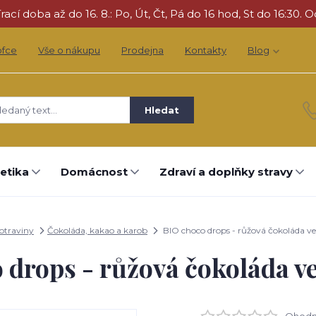
cí doba až do 16. 8.: Po, Út, Čt, Pá do 16 hod, St do 16:30. O
ofce
Vše o nákupu
Prodejna
Kontakty
Blog
Hledat
etika
Domácnost
Zdraví a doplňky stravy
otraviny
Čokoláda, kakao a karob
BIO choco drops - růžová čokoláda ve
 drops - růžová čokoláda ve