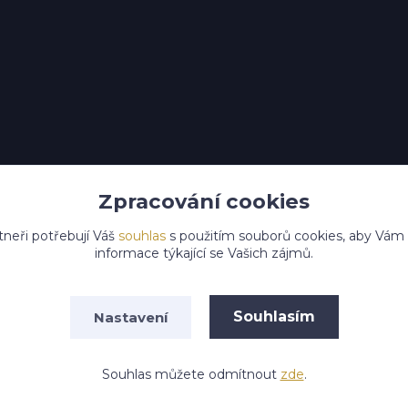
Zpracování cookies
tneři potřebují Váš
souhlas
s použitím souborů cookies, aby Vám
informace týkající se Vašich zájmů.
Upravit sběr cookies.
Souhlasím
Nastavení
na práva vyhrazena HS EkoMin s.r.o.
Vytvořeno na
Eshop-ryc
Souhlas můžete odmítnout
zde
.