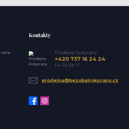
Kontakty
Prodejna Rokycany
 ulice
+420 737 16 24 24
Po-Pá 09-17
prodejna@bezobalrokycany.cz