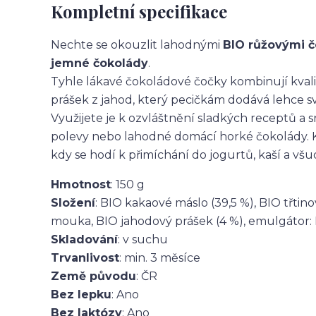
Kompletní specifikace
Nechte se okouzlit lahodnými
BIO růžovými č
jemné čokolády
.
Tyhle lákavé čokoládové čočky kombinují kval
prášek z jahod, který pecičkám dodává lehce 
Využijete je k ozvláštnění sladkých receptů a 
polevy nebo lahodné domácí horké čokolády. K 
kdy se hodí k přimíchání do jogurtů, kaší a všu
Hmotnost
: 150 g
Složení
: BIO kakaové máslo (39,5 %), BIO třti
mouka, BIO jahodový prášek (4 %), emulgátor: 
Skladování
: v suchu
Trvanlivost
: min. 3 měsíce
Země původu
: ČR
Bez lepku
: Ano
Bez laktózy
: Ano