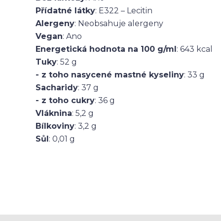
Přídatné látky
: E322 – Lecitin
Alergeny
: Neobsahuje alergeny
Vegan
: Ano
Energetická hodnota na 100 g/ml
: 643 kcal
Tuky
: 52 g
- z toho nasycené mastné kyseliny
: 33 g
Sacharidy
: 37 g
- z toho cukry
: 36 g
Vláknina
: 5,2 g
Bílkoviny
: 3,2 g
Sůl
: 0,01 g