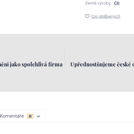
Země výroby:
ČR
Do oblíbených
ěni jako spolehlivá firma
Upřednostňujeme české 
Komentáře
0