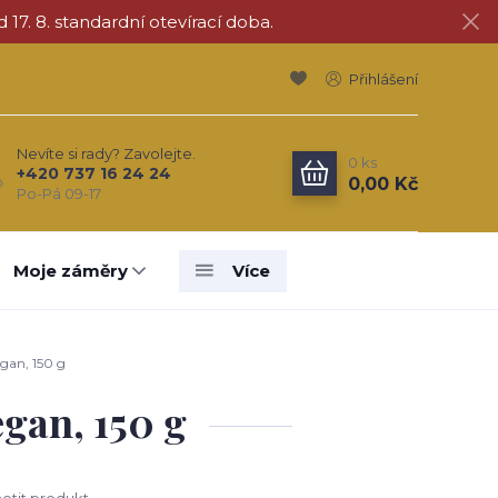
d 17. 8. standardní otevírací doba.
Přihlášení
Nevíte si rady? Zavolejte.
0
ks
+420 737 16 24 24
0,00 Kč
Po-Pá 09-17
Moje záměry
Více
gan, 150 g
gan, 150 g