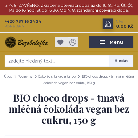
3.-7. 8. ZAVŘENO, Zkrácená otevírací doba až do 16. 8.: Po, Út, Čt,
Pá do 16 hod, St do 16:30. Od 17. 8. standardní otevírací doba.
+420 737 16 24 24
0
ks
0,00 Kč
Po-Pá 09-17
Menu
Hledat
Úvod
Potraviny
Čokoláda, kakao a karob
BIO choco drops - tmavá mléčná
čokoláda vegan bez cukru, 150 g
BIO choco drops - tmavá
mléčná čokoláda vegan bez
cukru, 150 g