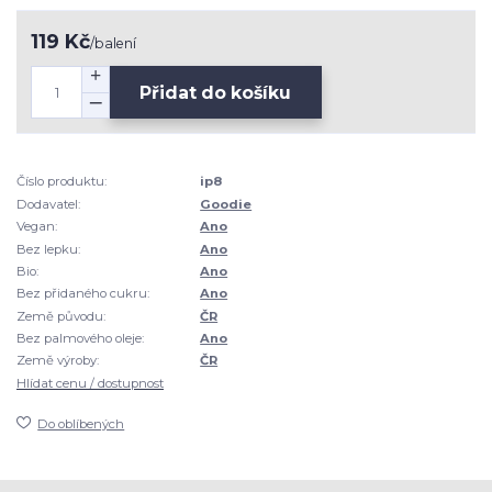
119 Kč
/
balení
Přidat do košíku
Číslo produktu:
ip8
Dodavatel:
Goodie
Vegan:
Ano
Bez lepku:
Ano
Bio:
Ano
Bez přidaného cukru:
Ano
Země původu:
ČR
Bez palmového oleje:
Ano
Země výroby:
ČR
Hlídat cenu / dostupnost
Do oblíbených