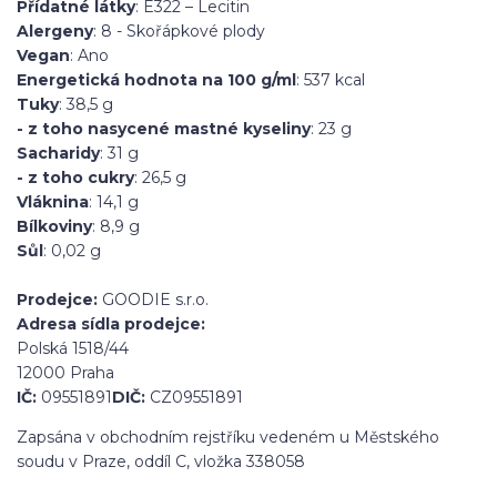
Přídatné látky
: E322 – Lecitin
Alergeny
: 8 - Skořápkové plody
Vegan
: Ano
Energetická hodnota na 100 g/ml
: 537 kcal
Tuky
: 38,5 g
- z toho nasycené mastné kyseliny
: 23 g
Sacharidy
: 31 g
- z toho cukry
: 26,5 g
Vláknina
: 14,1 g
Bílkoviny
: 8,9 g
Sůl
: 0,02 g
Prodejce:
GOODIE s.r.o.
Adresa sídla prodejce:
Polská 1518/44
12000 Praha
IČ:
09551891
DIČ:
CZ09551891
Zapsána v obchodním rejstříku vedeném u Městského
soudu v Praze, oddíl C, vložka 338058