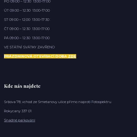
PO 09:00 – 12:30 13:00-17:00
ÚT 09:00 – 12:30 13:00-17:00
ST 09:00 – 12:00 13:00-17:30
ČT 09:00 – 12:30 13:00-17:00
PÁ 09:00 – 12:30 13:00-17:00
VE STÁTNÍ SVÁTKY ZAVŘENO
PRÁZDNINOVÁ OTEVÍRACÍ DOBA
ZDE
Kde nás najdete
Srbova 78, vchod ze Smetanovy ulice přímo naproti Fotospektru
Rokycany 337 01
Snadné parkování