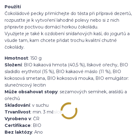
Použití
Čokoládové pecky přimíchejte do těsta při přípravě dezertů,
rozpusťte je k vytvoření lahodné polevy nebo si z nich
připravte poctivou domácí horkou čokoládu.
Využijete je také k ozdobení snídaňových kaší, do jogurtů a
všude tam, kam chcete přidat trochu kvalitní chutné
čokolády.
Hmotnost
: 150 g
Složení
: BIO kakaová hmota (40,5 %), lískové ořechy, BIO
sladidlo erythritol (15 %), BIO kakaové máslo (11 %), BIO
kokosová smetana, BIO kokosová mouka, BIO emulgátor:
slunečnicový lecitin
Může obsahovat stopy
: sezamových semínek, arašídů a
ořechů
Skladování
: v suchu
Trvanlivost
: min. 3 měsíce
Vyrobeno v
: ČR
Certifikace
: BIO
Bez laktózy
: Ano