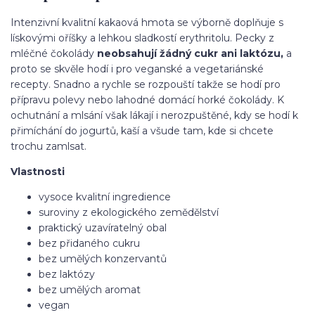
Intenzivní kvalitní kakaová hmota se výborně doplňuje s
lískovými oříšky a lehkou sladkostí erythritolu. Pecky z
mléčné čokolády
neobsahují žádný cukr ani laktózu,
a
proto se skvěle hodí i pro veganské a vegetariánské
recepty. Snadno a rychle se rozpouští takže se hodí pro
přípravu polevy nebo lahodné domácí horké čokolády. K
ochutnání a mlsání však lákají i nerozpuštěné, kdy se hodí k
přimíchání do jogurtů, kaší a všude tam, kde si chcete
trochu zamlsat.
Vlastnosti
vysoce kvalitní ingredience
suroviny z ekologického zemědělství
praktický uzavíratelný obal
bez přidaného cukru
bez umělých konzervantů
bez laktózy
bez umělých aromat
vegan