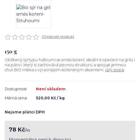
Ohodnotit produkt
150 g
Oblíbený sýrtypu halloumi se směsí koření, ideální k opečení na grilu i
na pánvi, který si zachovává pevnou strukturu a spojuje jemnou
chuť BIO mléka s výraznějším kořeněným akcentem.
celý popis
Dostupnost
Není skladem
Měrná cena
520,00 Kč / kg
Nejsme plátci DPH
78 Kč
/
ks
Momentálně není k dispozici