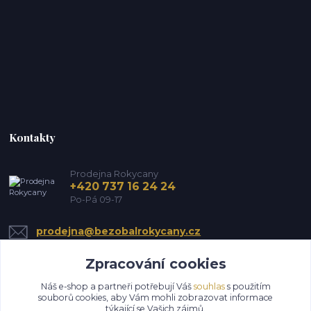
Kontakty
Prodejna Rokycany
+420 737 16 24 24
Po-Pá 09-17
prodejna@bezobalrokycany.cz
Zpracování cookies
Náš e-shop a partneři potřebují Váš
souhlas
s použitím
souborů cookies, aby Vám mohli zobrazovat informace
týkající se Vašich zájmů.