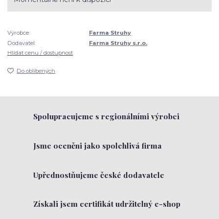
Výrobce:
Farma Struhy
Dodavatel:
Farma Struhy s.r.o.
Hlídat cenu / dostupnost
Do oblíbených
Spolupracujeme s regionálními výrobci
Jsme oceněni jako spolehlivá firma
Upřednostňujeme české dodavatele
Získali jsem certifikát udržitelný e-shop