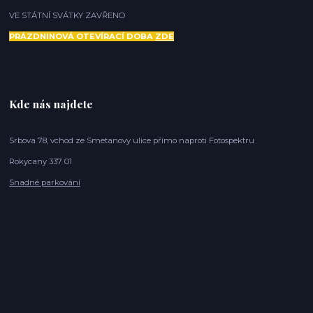
VE STÁTNÍ SVÁTKY ZAVŘENO
PRÁZDNINOVÁ OTEVÍRACÍ DOBA
ZDE
Kde nás najdete
Srbova 78, vchod ze Smetanovy ulice přímo naproti Fotospektru
Rokycany 337 01
Snadné parkování