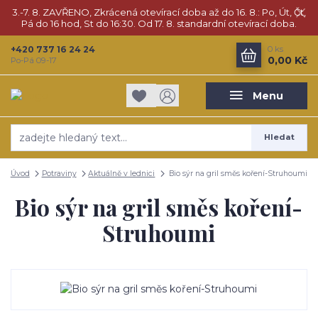
3.-7. 8. ZAVŘENO, Zkrácená otevírací doba až do 16. 8.: Po, Út, Čt,
Pá do 16 hod, St do 16:30. Od 17. 8. standardní otevírací doba.
+420 737 16 24 24
0
ks
0,00 Kč
Po-Pá 09-17
Menu
Hledat
Úvod
Potraviny
Aktuálně v lednici
Bio sýr na gril směs koření-Struhoumi
Bio sýr na gril směs koření-
Struhoumi