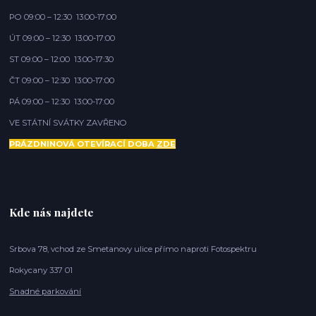
PO 09:00 – 12:30 13:00-17:00
ÚT 09:00 – 12:30 13:00-17:00
ST 09:00 – 12:00 13:00-17:30
ČT 09:00 – 12:30 13:00-17:00
PÁ 09:00 – 12:30 13:00-17:00
VE STÁTNÍ SVÁTKY ZAVŘENO
PRÁZDNINOVÁ OTEVÍRACÍ DOBA
ZDE
Kde nás najdete
Srbova 78, vchod ze Smetanovy ulice přímo naproti Fotospektru
Rokycany 337 01
Snadné parkování