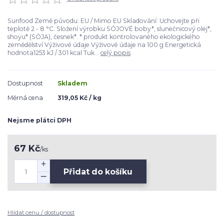
Sunfood Země původu: EU / Mimo EU Skladování: Uchovejte při
teplotě 2 - 8 °C. Složení výrobku SÓJOVÉ boby*, slunečnicový olej*,
shoyu* (SÓJA), česnek*. * produkt kontrolovaného ekologického
zemědělství Výživové údaje Výživové údaje na 100 g Energetická
hodnota1253 kJ / 301 kcal Tuk...
celý popis
Dostupnost
Skladem
Měrná cena
319,05 Kč / kg
Nejsme plátci DPH
67 Kč
/
ks
Přidat do košíku
Hlídat cenu / dostupnost