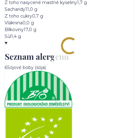
Z toho nasycené mastné kyseliny
1,7 g
Sacharidy
11,0 g
Z toho cukry
0,7 g
Vláknina
0,0 g
Bílkoviny
17,0 g
Sůl
1,4 g
Seznam alergenů
6
Sójové boby (sója)