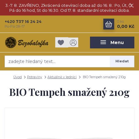
3.-7. 8. ZAVŘENO, Zkrácená otevírací doba až do 16. 8.: Po, Út, Čt,
Pá do 16 hod, St do 16:30. Od 17. 8. standardní otevírací doba.
+420 737 16 24 24
0
ks
0,00 Kč
Po-Pá 09-17
Menu
Hledat
Úvod
Potraviny
Aktuálně v lednici
BIO Tempeh smažený 210g
BIO Tempeh smažený 210g