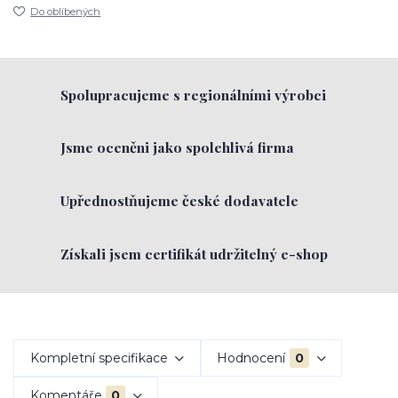
Do oblíbených
Spolupracujeme s regionálními výrobci
Jsme oceněni jako spolehlivá firma
Upřednostňujeme české dodavatele
Získali jsem certifikát udržitelný e-shop
Kompletní specifikace
Hodnocení
0
Komentáře
0