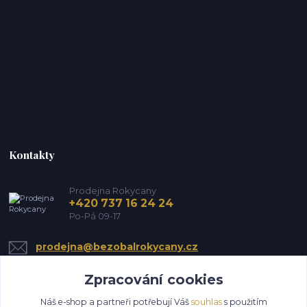
Kontakty
Prodejna Rokycany
+420 737 16 24 24
Po-Pá 09-17
prodejna@bezobalrokycany.cz
Zpracování cookies
Náš e-shop a partneři potřebují Váš
souhlas
s použitím