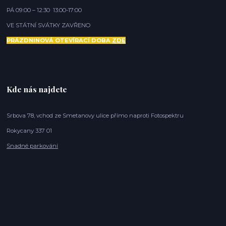
PÁ 09:00 – 12:30 13:00-17:00
VE STÁTNÍ SVÁTKY ZAVŘENO
PRÁZDNINOVÁ OTEVÍRACÍ DOBA
ZDE
Kde nás najdete
Srbova 78, vchod ze Smetanovy ulice přímo naproti Fotospektru
Rokycany 337 01
Snadné parkování