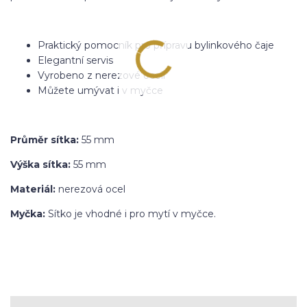
Praktický pomocník pro přípravu bylinkového čaje
Elegantní servis
Vyrobeno z nerezové oceli
Můžete umývat i v myčce
Průměr sítka:
55 mm
Výška sítka:
55 mm
Materiál:
nerezová ocel
Myčka:
Sítko je vhodné i pro mytí v myčce.