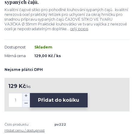
sypaných čajů.
Kvalitní čajové sítko pro pohodlné louhování sypaných čajů. kvalitní
nerezová ocel praktický řetízek pro uchycení za okraj hrníčku pro
snadnou přípravu sypaných čajů ČAJOVÉ SÍTKO VE TVARU
VAJÍČKA Ø 55mm Praktické louhovátko ve tvaru vajíčka z nerezové
oceli je nepostradatelným doplňke...
celý popis
Dostupnost
Skladem
Měrná cena
129,00 Kč / ks
Nejsme plátci DPH
129 Kč
/
ks
Přidat do košíku
Číslo produktu:
pv222
Hlídat cenu / dostupnost