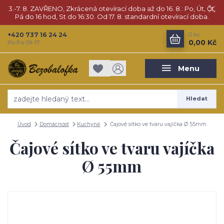
3.-7. 8. ZAVŘENO, Zkrácená otevírací doba až do 16. 8.: Po, Út, Čt,
Pá do 16 hod, St do 16:30. Od 17. 8. standardní otevírací doba.
+420 737 16 24 24
0
ks
0,00 Kč
Po-Pá 09-17
Menu
Hledat
Úvod
Domácnost
Kuchyně
Čajové sítko ve tvaru vajíčka Ø 55mm
Čajové sítko ve tvaru vajíčka
Ø 55mm