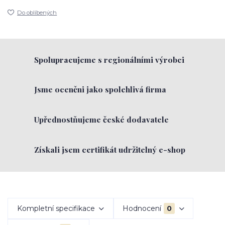
Do oblíbených
Spolupracujeme s regionálními výrobci
Jsme oceněni jako spolehlivá firma
Upřednostňujeme české dodavatele
Získali jsem certifikát udržitelný e-shop
Kompletní specifikace
Hodnocení
0