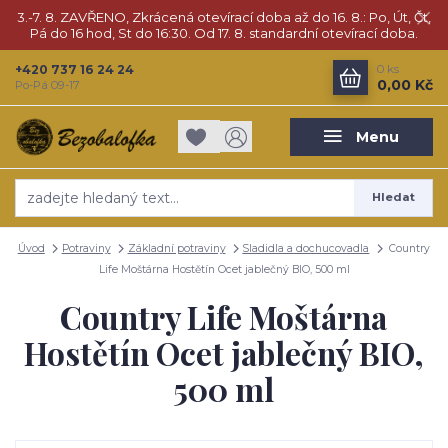
3.-7. 8. ZAVŘENO, Zkrácená otevírací doba až do 16. 8.: Po, Út, Čt,
Pá do 16 hod, St do 16:30. Od 17. 8. standardní otevírací doba.
+420 737 16 24 24
0
ks
0,00 Kč
Po-Pá 09-17
Menu
Hledat
Úvod
Potraviny
Základní potraviny
Sladidla a dochucovadla
Country
Life Moštárna Hostětín Ocet jablečný BIO, 500 ml
Country Life Moštárna
Hostětín Ocet jablečný BIO,
500 ml