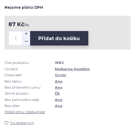
Nejsme plátci DPH
87 Kč
/
ks
Přidat do košíku
Číslo produktu:
WB2
Výrobce:
Moštárna Hostětín
Dodavatel:
Grizly
Bez lepku:
Ano
Bez přidaného cukru:
Ano
Země původu:
ČR
Bez palmového oleje:
Ano
Bez éček:
Ano
Hlídat cenu / dostupnost
Do oblíbených