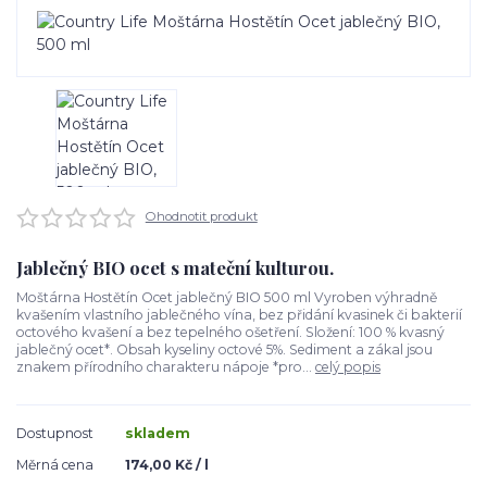
Ohodnotit produkt
Jablečný BIO ocet s mateční kulturou.
Moštárna Hostětín Ocet jablečný BIO 500 ml Vyroben výhradně
kvašením vlastního jablečného vína, bez přidání kvasinek či bakterií
octového kvašení a bez tepelného ošetření. Složení: 100 % kvasný
jablečný ocet*. Obsah kyseliny octové 5%. Sediment a zákal jsou
znakem přírodního charakteru nápoje *pro...
celý popis
Dostupnost
skladem
Měrná cena
174,00 Kč / l