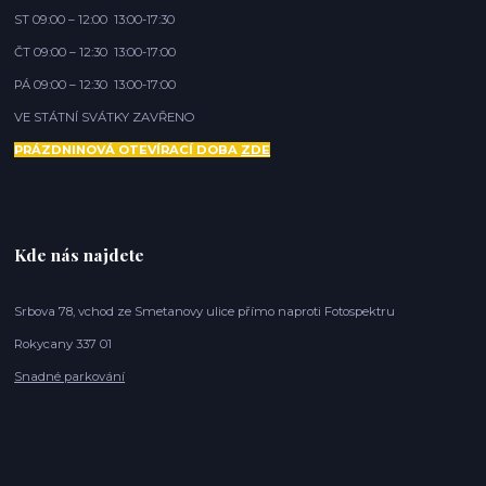
ST 09:00 – 12:00 13:00-17:30
ČT 09:00 – 12:30 13:00-17:00
PÁ 09:00 – 12:30 13:00-17:00
VE STÁTNÍ SVÁTKY ZAVŘENO
PRÁZDNINOVÁ OTEVÍRACÍ DOBA
ZDE
Kde nás najdete
Srbova 78, vchod ze Smetanovy ulice přímo naproti Fotospektru
Rokycany 337 01
Snadné parkování