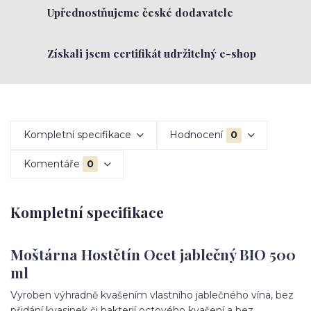
Upřednostňujeme české dodavatele
Získali jsem certifikát udržitelný e-shop
Kompletní specifikace
Hodnocení
0
Komentáře
0
Kompletní specifikace
Moštárna Hostětín Ocet jablečný BIO 500
ml
Vyroben výhradně kvašením vlastního jablečného vína, bez
přidání kvasinek či bakterií octového kvašení a bez