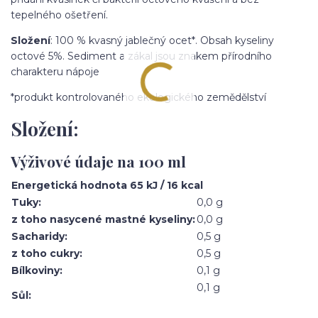
tepelného ošetření.
Složení
: 100 % kvasný jablečný ocet*. Obsah kyseliny
octové 5%. Sediment a zákal jsou znakem přírodního
charakteru nápoje
*produkt kontrolovaného ekologického zemědělství
Složení:
Výživové údaje na 100 ml
Energetická hodnota 65 kJ / 16 kcal
Tuky:
0,0 g
z toho nasycené mastné kyseliny:
0,0 g
Sacharidy:
0,5 g
z toho cukry:
0,5 g
Bílkoviny:
0,1 g
0,1 g
Sůl: