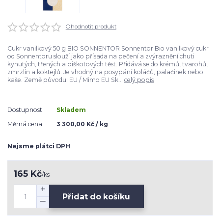
Ohodnotit produkt
Cukr vanilkový 50 g BIO SONNENTOR Sonnentor Bio vanilkový cukr
od Sonnentoru slouží jako přísada na pečení a zvýraznění chuti
kynutých, třených a piškotových těst. Přidává se do krémů, tvarohů,
zmrzlin a koktejlů. Je vhodný na posypání koláčů, palačinek nebo
kaše. Země původu: EU / Mimo EU Sk...
celý popis
Dostupnost
Skladem
Měrná cena
3 300,00 Kč / kg
Nejsme plátci DPH
165 Kč
/
ks
Přidat do košíku