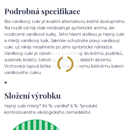
Podrobná specifikace
Bio vanilkový cukr je kvalitní alternativou běžně dostupného.
Na rozdíl od něj však neobsahuje syntetické aroma, ale
rozdrcené vanilkové lusky. Jeho hlavní složkou je řepný cukr
a mletý vanilkový lusk. Jakmile ochutnáte pravý vanilkový
cukr, už nikdy nesáhnete po jeho syntetické náhražce.
Vanilkový cukr je všestranně použitelný do krémů, pudinků,
sušenek, koláčů, čokolády, zmrzliny a dalších dezertů.
Vrchovatá čajová lžička odpovídá jednomu běžnému balení
vanilkového cukru.
Složení výrobku
řepný cukr mletý* 94 %, vanilka* 6 %. *produkt
kontrolovaného ekologického zemědělství.