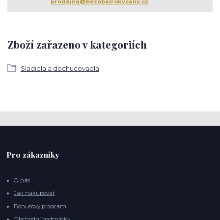
prodejna@bezobalrokycany.cz
Zboží zařazeno v kategoriích
Sladidla a dochucovadla
Pro zákazníky
O nás
Jak nakupovat
Bonusový program
Obchodní podmínky