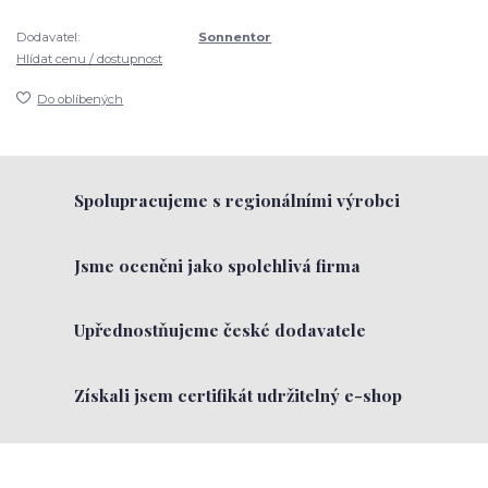
Dodavatel:
Sonnentor
Hlídat cenu / dostupnost
Do oblíbených
Spolupracujeme s regionálními výrobci
Jsme oceněni jako spolehlivá firma
Upřednostňujeme české dodavatele
Získali jsem certifikát udržitelný e-shop