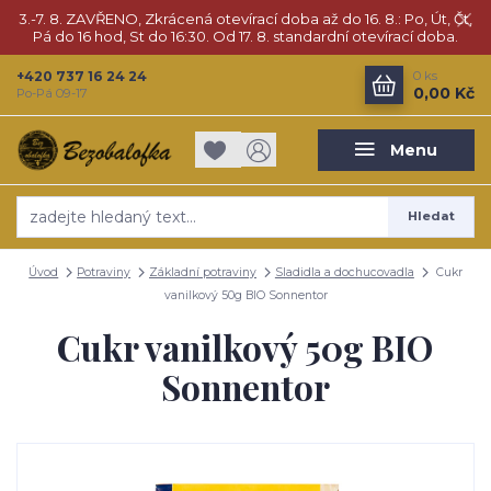
3.-7. 8. ZAVŘENO, Zkrácená otevírací doba až do 16. 8.: Po, Út, Čt,
Pá do 16 hod, St do 16:30. Od 17. 8. standardní otevírací doba.
+420 737 16 24 24
0
ks
0,00 Kč
Po-Pá 09-17
Menu
Hledat
Úvod
Potraviny
Základní potraviny
Sladidla a dochucovadla
Cukr
vanilkový 50g BIO Sonnentor
Cukr vanilkový 50g BIO
Sonnentor