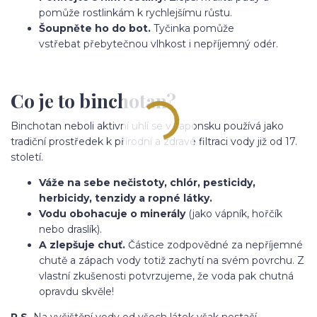
pomůže rostlinkám k rychlejšímu růstu.
Šoupněte ho do bot.
Tyčinka pomůže
vstřebat přebytečnou vlhkost i nepříjemný odér.
Co je to binchotan?
Binchotan neboli aktivní uhlí se v Japonsku používá jako
tradiční prostředek k přírodní a zdravé filtraci vody již od 17.
století.
Váže na sebe nečistoty, chlór, pesticidy,
herbicidy, tenzidy a ropné látky.
Vodu obohacuje o minerály
(jako vápník, hořčík
nebo draslík).
A zlepšuje chuť.
Částice zodpovědné za nepříjemné
chutě a zápach vody totiž zachytí na svém povrchu. Z
vlastní zkušenosti potvrzujeme, že voda pak chutná
opravdu skvěle!
P.S.
Na vyčištění vody od všech látek však nestačí.