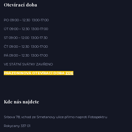
Otevírací doba
PO 09:00 – 12:30 13:00-17:00
ÚT 09:00 – 12:30 13:00-17:00
ST 09:00 – 12:00 13:00-17:30
ČT 09:00 – 12:30 13:00-17:00
PÁ 09:00 – 12:30 13:00-17:00
VE STÁTNÍ SVÁTKY ZAVŘENO
PRÁZDNINOVÁ OTEVÍRACÍ DOBA
ZDE
Kde nás najdete
Srbova 78, vchod ze Smetanovy ulice přímo naproti Fotospektru
Rokycany 337 01