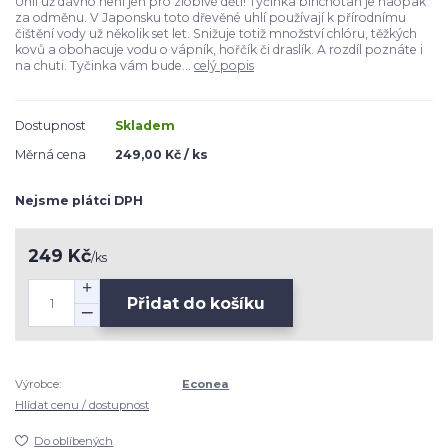
Uhlí už dávno není jen pro zlobivé děti! Tyčinka binchotan je naopak
za odměnu. V Japonsku toto dřevěné uhlí používají k přírodnímu
čištění vody už několik set let. Snižuje totiž množství chlóru, těžkých
kovů a obohacuje vodu o vápník, hořčík či draslík. A rozdíl poznáte i
na chuti. Tyčinka vám bude...
celý popis
Dostupnost
Skladem
Měrná cena
249,00 Kč / ks
Nejsme plátci DPH
249 Kč
/
ks
Přidat do košíku
Výrobce:
Econea
Hlídat cenu / dostupnost
Do oblíbených