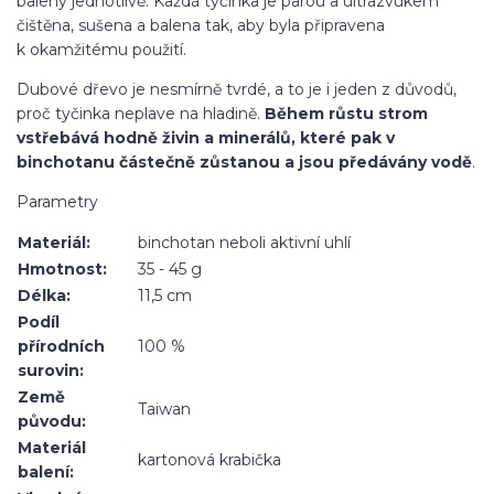
baleny jednotlivě. Každá tyčinka je parou a ultrazvukem
čištěna, sušena a balena tak, aby byla připravena
k okamžitému použití.
Dubové dřevo je nesmírně tvrdé, a to je i jeden z důvodů,
proč tyčinka neplave na hladině.
Během růstu strom
vstřebává hodně živin a minerálů, které pak v
binchotanu částečně zůstanou a jsou předávány vodě
.
Parametry
Materiál:
binchotan neboli aktivní uhlí
Hmotnost:
35 - 45 g
Délka:
11,5 cm
Podíl
přírodních
100 %
surovin:
Země
Taiwan
původu:
Materiál
kartonová krabička
balení: