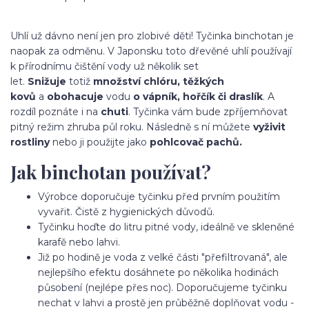
Uhlí už dávno není jen pro zlobivé děti! Tyčinka binchotan je
naopak za odměnu. V Japonsku toto dřevěné uhlí používají
k přírodnímu čištění vody už několik set
let.
Snižuje
totiž
množství chlóru, těžkých
kovů
a
obohacuje
vodu
o vápník, hořčík či draslík
. A
rozdíl poznáte i na
chuti
. Tyčinka vám bude zpříjemňovat
pitný režim zhruba půl roku. Následně s ní můžete
vyživit
rostliny
nebo ji použijte jako
pohlcovač pachů.
Jak binchotan používat?
Výrobce doporučuje tyčinku před prvním použitím
vyvařit. Čistě z hygienických důvodů.
Tyčinku hoďte do litru pitné vody, ideálně ve skleněné
karafě nebo lahvi.
Již po hodině je voda z velké části "přefiltrovaná", ale
nejlepšího efektu dosáhnete po několika hodinách
působení (nejlépe přes noc). Doporučujeme tyčinku
nechat v lahvi a prostě jen průběžně doplňovat vodu -