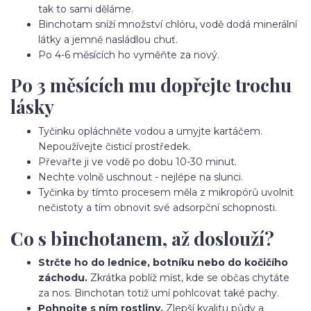
tak to sami děláme.
Binchotam sníží množství chlóru, vodě dodá minerální
látky a jemně nasládlou chuť.
Po 4-6 měsících ho vyměňte za nový.
Po 3 měsících mu dopřejte trochu
lásky
Tyčinku opláchněte vodou a umyjte kartáčem.
Nepoužívejte čisticí prostředek.
Převařte ji ve vodě po dobu 10-30 minut.
Nechte volně uschnout - nejlépe na slunci.
Tyčinka by tímto procesem měla z mikropórů uvolnit
nečistoty a tím obnovit své adsorpční schopnosti.
Co s binchotanem, až doslouží?
Strčte ho do lednice, botníku nebo do kočičího
záchodu.
Zkrátka poblíž míst, kde se občas chytáte
za nos. Binchotan totiž umí pohlcovat také pachy.
Pohnojte s ním rostliny.
Zlepší kvalitu půdy a