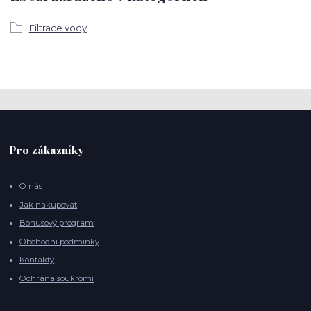
Filtrace vody
Pro zákazníky
O nás
Jak nakupovat
Bonusový program
Obchodní podmínky
Kontakty
Ochrana soukromí