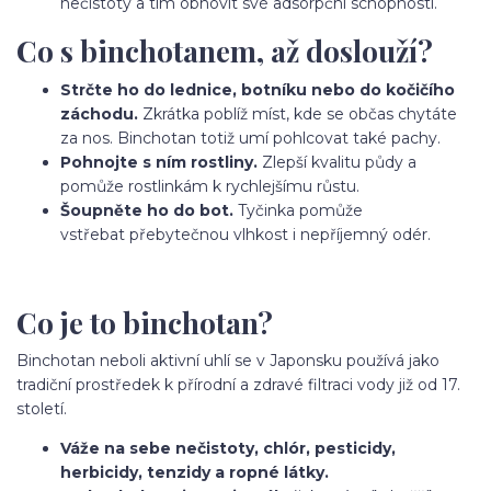
nečistoty a tím obnovit své adsorpční schopnosti.
Co s binchotanem, až doslouží?
Strčte ho do lednice, botníku nebo do kočičího
záchodu.
Zkrátka poblíž míst, kde se občas chytáte
za nos. Binchotan totiž umí pohlcovat také pachy.
Pohnojte s ním rostliny.
Zlepší kvalitu půdy a
pomůže rostlinkám k rychlejšímu růstu.
Šoupněte ho do bot.
Tyčinka pomůže
vstřebat přebytečnou vlhkost i nepříjemný odér.
Co je to binchotan?
Binchotan neboli aktivní uhlí se v Japonsku používá jako
tradiční prostředek k přírodní a zdravé filtraci vody již od 17.
století.
Váže na sebe nečistoty, chlór, pesticidy,
herbicidy, tenzidy a ropné látky.