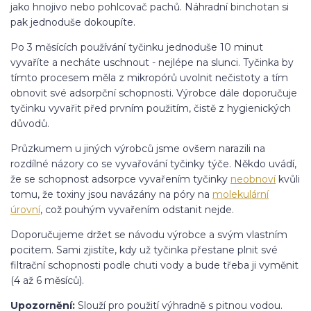
jako hnojivo nebo pohlcovač pachů. Náhradní binchotan si
pak jednoduše dokoupíte.
Po 3 měsících používání tyčinku jednoduše 10 minut
vyvaříte a necháte uschnout - nejlépe na slunci. Tyčinka by
tímto procesem měla z mikropórů uvolnit nečistoty a tím
obnovit své adsorpční schopnosti. Výrobce dále doporučuje
tyčinku vyvařit před prvním použitím, čistě z hygienických
důvodů.
Průzkumem u jiných výrobců jsme ovšem narazili na
rozdílné názory co se vyvařování tyčinky týče. Někdo uvádí,
že se schopnost adsorpce vyvařením tyčinky
neobnoví
kvůli
tomu, že toxiny jsou navázány na póry na
molekulární
úrovní
, což pouhým vyvařením odstanit nejde.
Doporučujeme držet se návodu výrobce a svým vlastním
pocitem. Sami zjistíte, kdy už tyčinka přestane plnit své
filtrační schopnosti podle chuti vody a bude třeba ji vyměnit
(4 až 6 měsíců).
Upozornění:
Slouží pro použití výhradně s pitnou vodou.