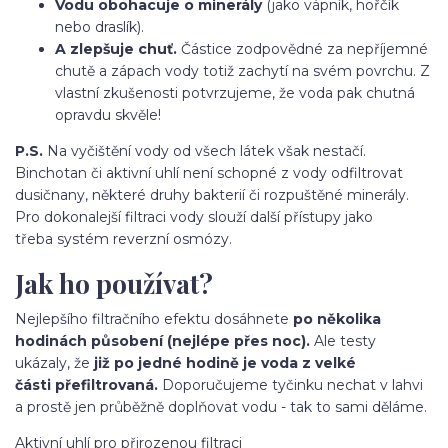
Vodu obohacuje o minerály
(jako vápník, hořčík
nebo draslík).
A zlepšuje chuť.
Částice zodpovědné za nepříjemné
chutě a zápach vody totiž zachytí na svém povrchu. Z
vlastní zkušenosti potvrzujeme, že voda pak chutná
opravdu skvěle!
P.S.
Na vyčištění vody od všech látek však nestačí.
Binchotan či aktivní uhlí není schopné z vody odfiltrovat
dusičnany, některé druhy bakterií či rozpuštěné minerály.
Pro dokonalejší filtraci vody slouží další přístupy jako
třeba systém reverzní osmózy.
Jak ho používat?
Nejlepšího filtračního efektu dosáhnete
po několika
hodinách působení (nejlépe přes noc).
Ale testy
ukázaly, že
již po jedné hodině je voda z velké
části přefiltrovaná.
Doporučujeme tyčinku nechat v lahvi
a prostě jen průběžně doplňovat vodu - tak to sami děláme.
Aktivní uhlí pro přirozenou filtraci