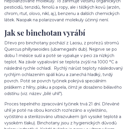
nepolarizované molekuly. To zahrnuje většinu organických
pesticidů, tenzidů, fenolů a ropy, ale i těžkých kovů (arzén,
chrom, rtuť, olovo, nikl, aj.), benzenu a dalších chemických
látek. Naopak na polarizované molekuly účinný není.
Jak se binchotan vyrábí
Dřevo pro binchotany pochází z Laosu, z prořezů stromů
Quercus phillyraeoides (ubamegashi dub). Nejprve se po
dobu 1 měsíce suší a poté se vypaluje v peci za nízkých
teplot. Na závěr vypalování se teplota zvýší na 1000 °C a
následně rychle ochladí. Rychlý nárůst teploty následovaný
rychlým ochlazením spálí kůru a zanechá hladký, tvrdý
povrch. Poté se povrch tyčinek pokrývá speciálním
práškem z hlíny, písku a popela, čímž je dosaženo bělavého
odstínu (viz. název „bílé uhlí").
Proces tepelného zpracování tyčinek trvá 21 dní. Dřevěné
uhlí je poté na obou koncích rozřezáno a vyleštěno,
vyčištěno a sterilizováno ultrazvukem (při vysoké teplotě a
vysokém tlaku). Binchotany jsou z hygienických důvodů