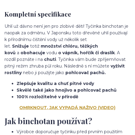
Kompletní specifikace
Uhlí už dávno není jen pro zlobivé děti! Tyčinka binchotan je
naopak za odměnu. V Japonsku toto dřevěné uhlí používají
k přírodnímu čištění vody už několik set
let.
Snižuje
totiž
množství chlóru, těžkých
kovů
a
obohacuje
vodu
o vápník, hořčík či draslík
. A
rozdíl poznáte i na
chuti
. Tyčinka vám bude zpříjemňovat
pitný režim zhruba půl roku. Následně s ní můžete
vyživit
rostliny
nebo ji použijte jako
pohlcovač pachů.
Zlepšuje kvalitu a chuť pitné vody
Skvělé také jako hnojivo a pohlcovač pachů
100% rozložitelné v přírodě
OMRKNOUT, JAK VYPADÁ NAŽIVO (VIDEO)
Jak binchotan používat?
Výrobce doporučuje tyčinku před prvním použitím