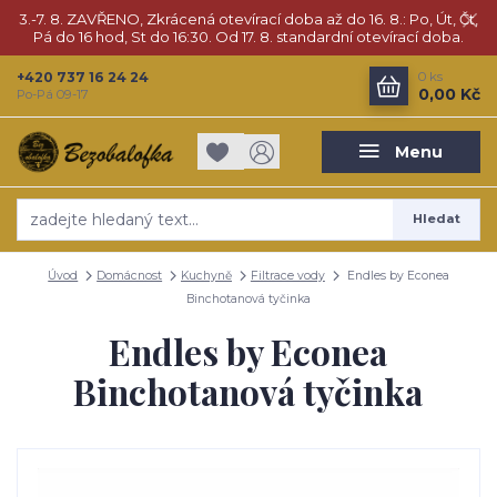
3.-7. 8. ZAVŘENO, Zkrácená otevírací doba až do 16. 8.: Po, Út, Čt,
Pá do 16 hod, St do 16:30. Od 17. 8. standardní otevírací doba.
+420 737 16 24 24
0
ks
0,00 Kč
Po-Pá 09-17
Menu
Hledat
Úvod
Domácnost
Kuchyně
Filtrace vody
Endles by Econea
Binchotanová tyčinka
Endles by Econea
Binchotanová tyčinka