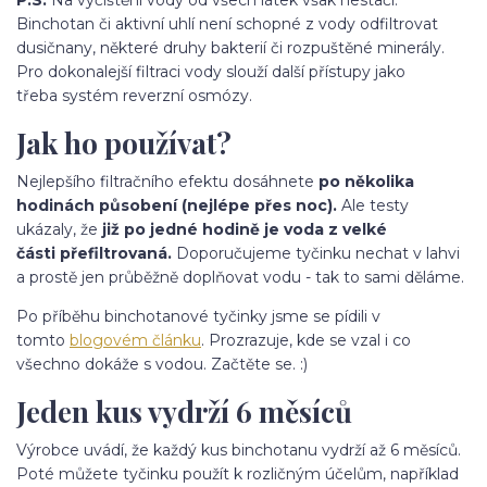
Binchotan či aktivní uhlí není schopné z vody odfiltrovat
dusičnany, některé druhy bakterií či rozpuštěné minerály.
Pro dokonalejší filtraci vody slouží další přístupy jako
třeba systém reverzní osmózy.
Jak ho používat?
Nejlepšího filtračního efektu dosáhnete
po několika
hodinách působení (nejlépe přes noc).
Ale testy
ukázaly, že
již po jedné hodině je voda z velké
části přefiltrovaná.
Doporučujeme tyčinku nechat v lahvi
a prostě jen průběžně doplňovat vodu - tak to sami děláme.
Po příběhu binchotanové tyčinky jsme se pídili v
tomto
blogovém článku
. Prozrazuje, kde se vzal i co
všechno dokáže s vodou. Začtěte se. :)
Jeden kus vydrží 6 měsíců
Výrobce uvádí, že každý kus binchotanu vydrží až 6 měsíců.
Poté můžete tyčinku použít k rozličným účelům, například