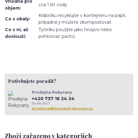
Vhodná pro
cca 1 litr vody
objem:
Krabičku recyklujte v kontejneru na papír,
Co s obaly:
případně ji můžete zkompostovat
Co s ní, až
Tyčinku použijte jako hnojivo nebo
doslouží:
pohlcovač pachů.
Potřebujete poradit?
Prodejna Rokycany
+420 737 16 24 24
Po-Pá 09-17
prodejna@bezobalrokycany.cz
Zboží zařazeno v kategoriích