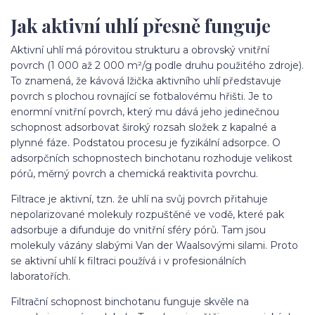
Jak aktivní uhlí přesně funguje
Aktivní uhlí má pórovitou strukturu a obrovský vnitřní
povrch (1 000 až 2 000 m²/g podle druhu použitého zdroje).
To znamená, že kávová lžička aktivního uhlí představuje
povrch s plochou rovnající se fotbalovému hřišti. Je to
enormní vnitřní povrch, který mu dává jeho jedinečnou
schopnost adsorbovat široký rozsah složek z kapalné a
plynné fáze. Podstatou procesu je fyzikální adsorpce. O
adsorpčních schopnostech binchotanu rozhoduje velikost
pórů, měrný povrch a chemická reaktivita povrchu.
Filtrace je aktivní, tzn. že uhlí na svůj povrch přitahuje
nepolarizované molekuly rozpuštěné ve vodě, které pak
adsorbuje a difunduje do vnitřní sféry pórů. Tam jsou
molekuly vázány slabými Van der Waalsovými silami. Proto
se aktivní uhlí k filtraci používá i v profesionálních
laboratořích.
Filtrační schopnost binchotanu funguje skvěle na