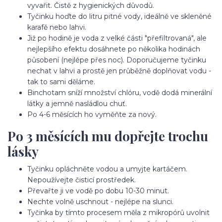
vyvařit. Čistě z hygienických důvodů.
Tyčinku hoďte do litru pitné vody, ideálně ve skleněné
karafě nebo lahvi.
Již po hodině je voda z velké části "přefiltrovaná", ale
nejlepšího efektu dosáhnete po několika hodinách
působení (nejlépe přes noc). Doporučujeme tyčinku
nechat v lahvi a prostě jen průběžně doplňovat vodu -
tak to sami děláme.
Binchotam sníží množství chlóru, vodě dodá minerální
látky a jemně nasládlou chuť.
Po 4-6 měsících ho vyměňte za nový.
Po 3 měsících mu dopřejte trochu
lásky
Tyčinku opláchněte vodou a umyjte kartáčem.
Nepoužívejte čisticí prostředek.
Převařte ji ve vodě po dobu 10-30 minut.
Nechte volně uschnout - nejlépe na slunci.
Tyčinka by tímto procesem měla z mikropórů uvolnit