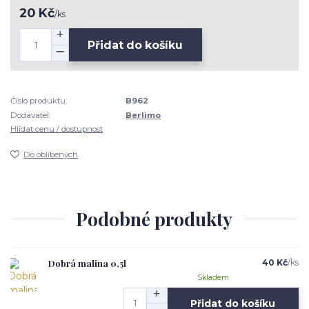
20 Kč
/
ks
Přidat do košíku
Číslo produktu:
B962
Dodavatel:
Berlimo
Hlídat cenu / dostupnost
Do oblíbených
Podobné produkty
Dobrá malina 0,5l
40 Kč
/
ks
Skladem
Přidat do košíku