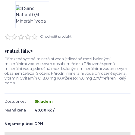
Ohodnotit produkt
vratná láhev
Přirozeně sycená minerální voda jedinečná mezi balenými
minerálními vodami svým obsahem železa.Přírozeně sycená
minerální voda jedinečná mezi balenými minerálními vodami svým
obsahem železa. Složení: Přírodní minerální voda přirozeně sycená,
vitamin CVitamín C: 8,0 mg 10%*Železo: 4,0 mg 29%**referen...
celý
popis
Dostupnost
Skladem
Měrná cena
40,00 Kč / l
Nejsme plátci DPH