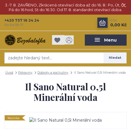
3.-7. 8. ZAVŘENO, Zkrácená otevírací doba až do 16. 8.: Po, Út, Čt,
Pá do 16 hod, St do 16:30. Od 17. 8. standardní otevírací doba.
+420 737 16 24 24
0
ks
0,00 Kč
Po-Pá 09-17
Menu
Hledat
Úvod
Potraviny
Dobroty a pochutiny
Il Sano Natural 0,5l Minerální voda
Il Sano Natural 0,5l
Minerální voda
Novinka