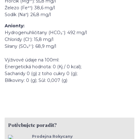
Hořčík (Mg²⁺): 55,8 mg/l
Železo (Fe²⁺): 38,6 mg/l
Sodík (Na⁺): 26,8 mg/l
Anionty:
Hydrogenuhličitany (HCO₃⁻): 492 mg/l
Chloridy (Cl⁻): 15,8 mg/l
Sírany (SO₄²⁻): 68,9 mg/l
Výživové údaje na 100ml:
Energetická hodnota: 0 (Kj / 0 kcal);
Sacharidy 0 (g) z toho cukry 0 (g);
Bílkoviny: 0 (g); Sůl: 0,007 (g)
Potřebujete poradit?
Prodejna Rokycany