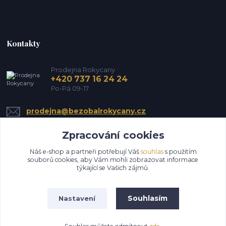
Kontakty
Prodejna Rokycany
+420 737 16 24 24
Po-Pá 09-17
prodejna@bezobalrokycany.cz
Zpracování cookies
Náš e-shop a partneři potřebují Váš
souhlas
s použitím
souborů cookies, aby Vám mohli zobrazovat informace
týkající se Vašich zájmů.
Upravit sběr cookies.
Souhlasím
Nastavení
Všechna práva vyhrazena HS EkoMin s.r.o.