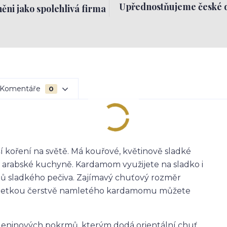
Upřednostňujeme české 
ěni jako spolehlivá firma
Komentáře
0
ší koření na světě. Má kouřové, květinově sladké
a arabské kuchyně. Kardamom využijete na sladko i
ruhů sladkého pečiva. Zajímavý chuťový rozměr
 Špetkou čerstvě namletého kardamomu můžete
eleninových pokrmů, kterým dodá orientální chuť.