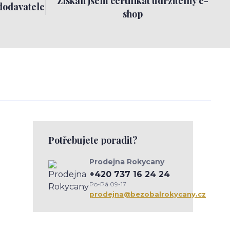
Získali jsem certifikát udržitelný e-
dodavatele
shop
Potřebujete poradit?
Prodejna Rokycany
+420 737 16 24 24
Po-Pá 09-17
prodejna@bezobalrokycany.cz