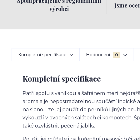
Spolupracujeme s regionálními
Jsme ocen
výrobci
Kompletní specifikace
Hodnocení
0
Kompletní specifikace
Patří spolu s vanilkou a šafránem mezi nejdraž
aroma a je nepostradatelnou součástí indické 
na slano. Lze jej použít do perníků i jiných d
vykouzlí v ovocných salátech či kompotech.
také ozvláštnit pečená jablka.
Použít jej můžete i na kořenění masových či z