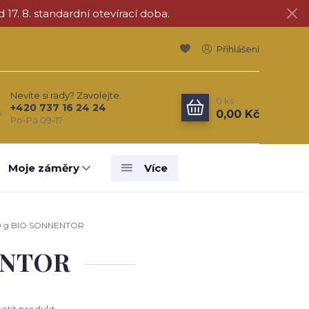
d 17. 8. standardní otevírací doba.
Přihlášení
Nevíte si rady? Zavolejte.
0
ks
+420 737 16 24 24
0,00 Kč
Po-Pá 09-17
Moje záměry
Více
0 g BIO SONNENTOR
ENTOR