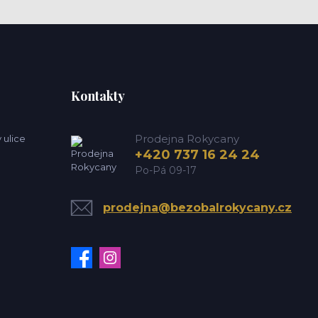
Kontakty
Prodejna Rokycany
 ulice
+420 737 16 24 24
Po-Pá 09-17
prodejna@bezobalrokycany.cz