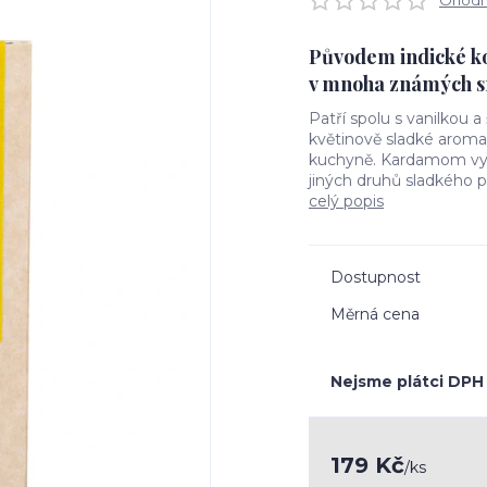
Ohodno
Původem indické koř
v mnoha známých sm
Patří spolu s vanilkou 
květinově sladké aroma 
kuchyně. Kardamom využi
jiných druhů sladkého p
celý popis
Dostupnost
Měrná cena
Nejsme plátci DPH
179 Kč
/
ks