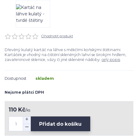
Ohodnotit produkt
Dřevěný kulatý kartáč na láhve s měkčími koňskými štětinami.
Kartáček je vhodný na čištění skleněných lahví se širokým hrdlem,
zavařeninové sklenice, vázy či jiné skleněné nádoby.
celý popis
Dostupnost
skladem
Nejsme plátci DPH
110 Kč
/
ks
Přidat do košíku