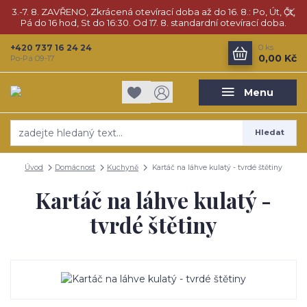
3.-7. 8. ZAVŘENO, Zkrácená otevírací doba až do 16. 8.: Po, Út, Čt,
Pá do 16 hod, St do 16:30. Od 17. 8. standardní otevírací doba.
+420 737 16 24 24
0
ks
0,00 Kč
Po-Pá 09-17
Menu
Hledat
Úvod
Domácnost
Kuchyně
Kartáč na láhve kulatý - tvrdé štětiny
Kartáč na láhve kulatý -
tvrdé štětiny