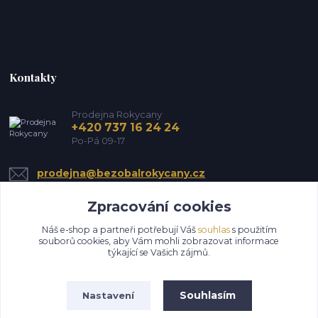
Kontakty
Prodejna Rokycany
+420 737 16 24 24
Po-Pá 09-17
prodejna@bezobalrokycany.cz
Zpracování cookies
Náš e-shop a partneři potřebují Váš
souhlas
s použitím
souborů cookies, aby Vám mohli zobrazovat informace
týkající se Vašich zájmů.
Upravit sběr cookies.
Souhlasím
Nastavení