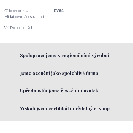
Číslo produktu:
PV84
Hlídat cenu / dostupnost
Do oblíbených
Spolupracujeme s regionálními výrobci
Jsme oceněni jako spolehlivá firma
Upřednostňujeme české dodavatele
Získali jsem certifikát udržitelný e-shop