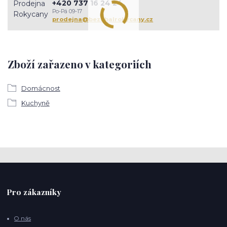
+420 737 16 24 24
Po-Pá 09-17
prodejna@bezobalrokycany.cz
Zboží zařazeno v kategoriích
Domácnost
Kuchyně
Pro zákazníky
O nás