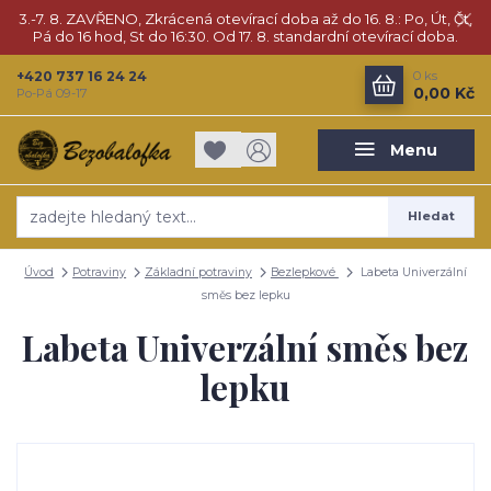
3.-7. 8. ZAVŘENO, Zkrácená otevírací doba až do 16. 8.: Po, Út, Čt,
Pá do 16 hod, St do 16:30. Od 17. 8. standardní otevírací doba.
+420 737 16 24 24
0
ks
0,00 Kč
Po-Pá 09-17
Menu
Hledat
Úvod
Potraviny
Základní potraviny
Bezlepkové
Labeta Univerzální
směs bez lepku
Labeta Univerzální směs bez
lepku