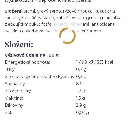
sóju, laktózu ani deproteinovanou pšenici.
Složení
: bramborový škrob, rýžová mouka, kukuřičná
mouka, kukuřičný škrob, zahušťovadlo: guma guar, látka
zlepšující mouku: fosforečnany vápenaté, antioxidant:
kyselina askorbová, kyselina: kyselina citronová
Složení:
Výživové údaje na 100 g
Energetická hodnota:
1 498 kJ / 353 kcal
Tuky:
0,7 g
z toho nasycené mastné kyseliny:
0,2 g
Sacharidy:
83 g
z toho cukry:
1,2 g
Vláknina:
1,5 g
Bílkoviny:
2,9 g
Sůl:
0,01 g