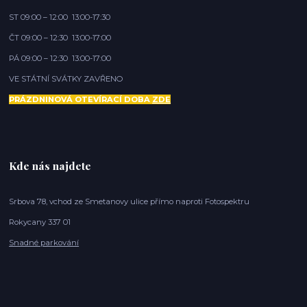
ST 09:00 – 12:00 13:00-17:30
ČT 09:00 – 12:30 13:00-17:00
PÁ 09:00 – 12:30 13:00-17:00
VE STÁTNÍ SVÁTKY ZAVŘENO
PRÁZDNINOVÁ OTEVÍRACÍ DOBA
ZDE
Kde nás najdete
Srbova 78, vchod ze Smetanovy ulice přímo naproti Fotospektru
Rokycany 337 01
Snadné parkování