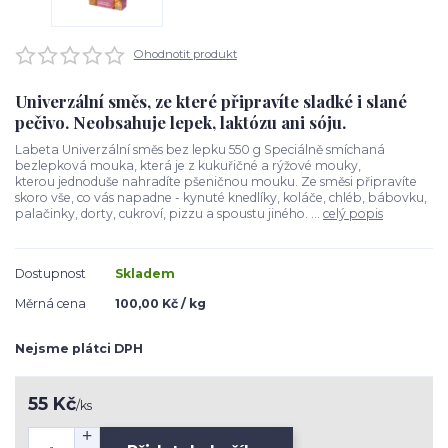
Ohodnotit produkt
Univerzální směs, ze které připravíte sladké i slané
pečivo. Neobsahuje lepek, laktózu ani sóju.
Labeta Univerzální směs bez lepku 550 g Speciálně smíchaná
bezlepková mouka, která je z kukuřičné a rýžové mouky,
kterou jednoduše nahradíte pšeničnou mouku. Ze směsi připravíte
skoro vše, co vás napadne - kynuté knedlíky, koláče, chléb, bábovku,
palačinky, dorty, cukroví, pizzu a spoustu jiného. ...
celý popis
Dostupnost
Skladem
Měrná cena
100,00 Kč / kg
Nejsme plátci DPH
55 Kč
/
ks