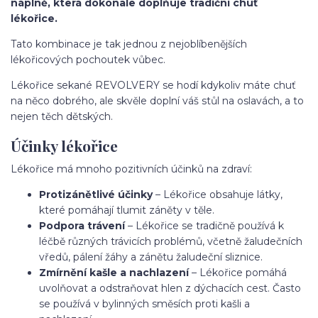
náplně, která dokonale doplňuje tradiční chuť
lékořice.
Tato kombinace je tak jednou z nejoblíbenějších
lékořicových pochoutek vůbec.
Lékořice sekané REVOLVERY se hodí kdykoliv máte chuť
na něco dobrého, ale skvěle doplní váš stůl na oslavách, a to
nejen těch dětských.
Účinky lékořice
Lékořice má mnoho pozitivních účinků na zdraví:
Protizánětlivé účinky
– Lékořice obsahuje látky,
které pomáhají tlumit záněty v těle.
Podpora trávení
– Lékořice se tradičně používá k
léčbě různých trávicích problémů, včetně žaludečních
vředů, pálení žáhy a zánětu žaludeční sliznice.
Zmírnění kašle a nachlazení
– Lékořice pomáhá
uvolňovat a odstraňovat hlen z dýchacích cest. Často
se používá v bylinných směsích proti kašli a