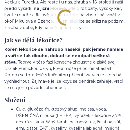
Řecku a Turecku. Ale roste i u nás, zhruba v 16. století ji naši
předci vysadili
na jižní Moravě.
Jde o rozložitý, vysoký keř,
kvete modře a fialově, který můžete na vlastní oči vidět v
okolí Mikulova a Bzence. Kořen lékořice se sklízí na podzim,
zhruba v době, kdy na keři opadají listy.
Jak se dělá lékořice?
Kořen lékořice se nahrubo naseká, pak jemně namele
a vaří se tak dlouho, dokud se neodpaří veškerá
šťáva.
Teprve v této fázi konečně zhoustne a získá svoji
charakteristickou barvu, která může připomínat asfalt.
Potom se toto želé s kořenitou příchutí vytvaruje a nechá
vychladnout. Zajímavé je, že když se pendrek zahřeje, vrací
se mu jeho původní ohebnost.
Složení
Cukr, glukózo-fruktózový sirup, melasa, voda,
PŠENIČNÁ mouka (LEPEK), výtažek z lékořice 2,7%,
dextróza, kukuřičný škrob, palmový tuk, želatina, sůl,
emulgátor: E471, kyseliny: kyselina jablečná, mléčná;