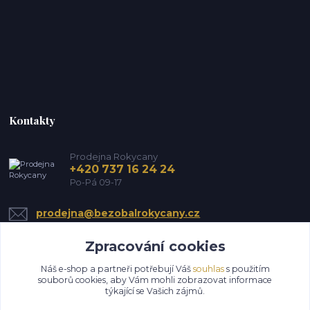
Kontakty
Prodejna Rokycany
+420 737 16 24 24
Po-Pá 09-17
prodejna@bezobalrokycany.cz
Zpracování cookies
Náš e-shop a partneři potřebují Váš
souhlas
s použitím
souborů cookies, aby Vám mohli zobrazovat informace
týkající se Vašich zájmů.