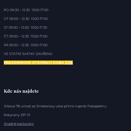
PO 09:00 – 12:30 13:00-17:00
ÚT 09:00 – 12:30 13:00-17:00
ST 09:00 – 12:00 13:00-17:30
ČT 09:00 – 12:30 13:00-17:00
PÁ 09:00 – 12:30 13:00-17:00
VE STÁTNÍ SVÁTKY ZAVŘENO
PRÁZDNINOVÁ OTEVÍRACÍ DOBA
ZDE
Kde nás najdete
Srbova 78, vchod ze Smetanovy ulice přímo naproti Fotospektru
Rokycany 337 01
Snadné parkování