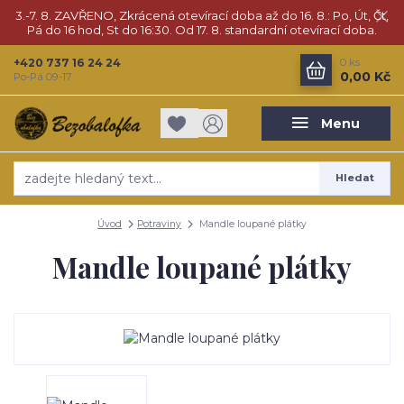
3.-7. 8. ZAVŘENO, Zkrácená otevírací doba až do 16. 8.: Po, Út, Čt,
Pá do 16 hod, St do 16:30. Od 17. 8. standardní otevírací doba.
+420 737 16 24 24
0
ks
0,00 Kč
Po-Pá 09-17
Menu
Hledat
Úvod
Potraviny
Mandle loupané plátky
Mandle loupané plátky