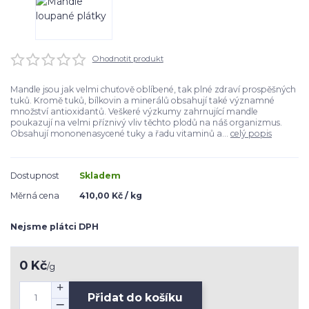
Ohodnotit produkt
Mandle jsou jak velmi chuťově oblíbené, tak plné zdraví prospěšných
tuků. Kromě tuků, bílkovin a minerálů obsahují také významné
množství antioxidantů. Veškeré výzkumy zahrnující mandle
poukazují na velmi příznivý vliv těchto plodů na náš organizmus.
Obsahují mononenasycené tuky a řadu vitaminů a...
celý popis
Dostupnost
Skladem
Měrná cena
410,00 Kč / kg
Nejsme plátci DPH
0 Kč
/
g
Přidat do košíku