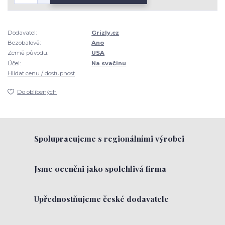
Dodavatel:
Grizly.cz
Bezobalově:
Ano
Země původu:
USA
Účel:
Na svačinu
Hlídat cenu / dostupnost
Do oblíbených
Spolupracujeme s regionálními výrobci
Jsme oceněni jako spolehlivá firma
Upřednostňujeme české dodavatele