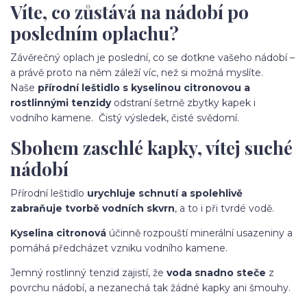
Víte, co zůstává na nádobí po
posledním oplachu?
Závěrečný oplach je poslední, co se dotkne vašeho nádobí –
a právě proto na něm záleží víc, než si možná myslíte.
Naše
přírodní leštidlo s kyselinou citronovou a
rostlinnými tenzidy
odstraní šetrně zbytky kapek i
vodního kamene. Čistý výsledek, čisté svědomí.
Sbohem zaschlé kapky, vítej suché
nádobí
Přírodní leštidlo
urychluje schnutí a spolehlivě
zabraňuje tvorbě vodních skvrn
, a to i při tvrdé vodě.
Kyselina citronová
účinně rozpouští minerální usazeniny a
pomáhá předcházet vzniku vodního kamene.
Jemný rostlinný tenzid zajistí, že
v
oda snadno steče
z
povrchu nádobí, a nezanechá tak žádné kapky ani šmouhy.