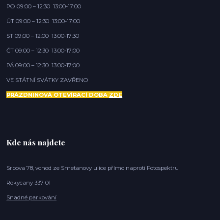
PO 09:00 – 12:30 13:00-17:00
ÚT 09:00 – 12:30 13:00-17:00
ST 09:00 – 12:00 13:00-17:30
ČT 09:00 – 12:30 13:00-17:00
PÁ 09:00 – 12:30 13:00-17:00
VE STÁTNÍ SVÁTKY ZAVŘENO
PRÁZDNINOVÁ OTEVÍRACÍ DOBA
ZDE
Kde nás najdete
Srbova 78, vchod ze Smetanovy ulice přímo naproti Fotospektru
Rokycany 337 01
Snadné parkování