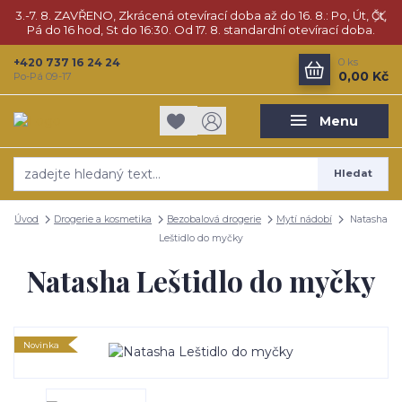
3.-7. 8. ZAVŘENO, Zkrácená otevírací doba až do 16. 8.: Po, Út, Čt,
Pá do 16 hod, St do 16:30. Od 17. 8. standardní otevírací doba.
+420 737 16 24 24
0
ks
0,00 Kč
Po-Pá 09-17
Menu
Hledat
Úvod
Drogerie a kosmetika
Bezobalová drogerie
Mytí nádobí
Natasha
Leštidlo do myčky
Natasha Leštidlo do myčky
Novinka