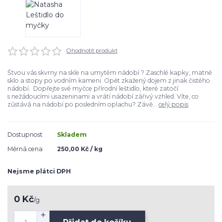
Ohodnotit produkt
Štvou vás skvrny na skle na umytém nádobí ? Zaschlé kapky, matné
sklo a stopy po vodním kameni. Opět zkažený dojem z jinak čistého
nádobí. Dopřejte své myčce přírodní leštidlo, které zatočí
s nežádoucími usazeninami a vrátí nádobí zářivý vzhled. Víte, co
zůstává na nádobí po posledním oplachu? Závě...
celý popis
Dostupnost
Skladem
Měrná cena
250,00 Kč / kg
Nejsme plátci DPH
0 Kč
/
g