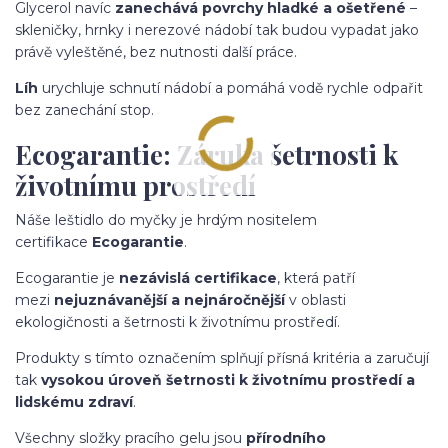
Glycerol navíc
z
anechává povrchy hladké a ošetřené
–
skleničky, hrnky i nerezové nádobí tak budou vypadat jako
právě vyleštěné, bez nutnosti další práce.
Líh
urychluje schnutí nádobí a pomáhá vodě rychle odpařit
bez zanechání stop.
Ecogarantie: Záruka šetrnosti k
životnímu prostředí
Náše leštidlo do myčky je hrdým nositelem
certifikace
Ecogarantie
.
Ecogarantie je
nezávislá certifikace
, která patří
mezi
nejuznávanější a nejnáročnější
v oblasti
ekologičnosti a šetrnosti k životnímu prostředí.
Produkty s tímto označením splňují přísná kritéria a zaručují
tak
vysokou úroveň šetrnosti k životnímu prostředí a
lidskému zdraví
.
Všechny složky pracího gelu jsou
přírodního