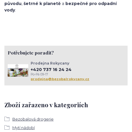
původu
,
šetrné k planetě
a
bezpečné pro odpadní
vody
.
Potřebujete poradit?
Prodejna Rokycany
+420 737 16 24 24
Po-Pá 09-17
prodejna@bezobalrokycany.cz
Zboží zařazeno v kategoriích
Bezobalová drogerie
Mytí nádobí