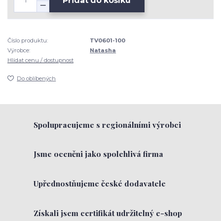
Přidat do košíku
Číslo produktu:
TV0601-100
Výrobce:
Natasha
Hlídat cenu / dostupnost
Do oblíbených
Spolupracujeme s regionálními výrobci
Jsme oceněni jako spolehlivá firma
Upřednostňujeme české dodavatele
Získali jsem certifikát udržitelný e-shop