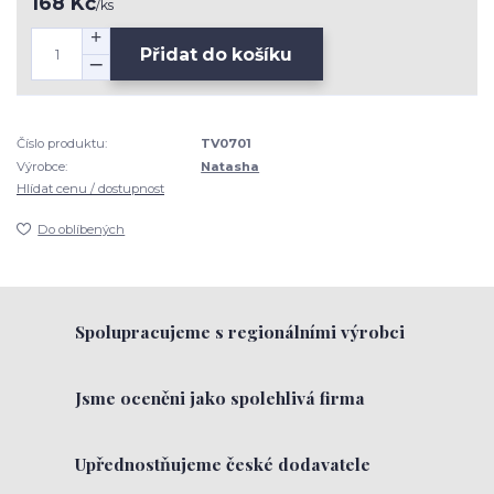
168 Kč
/
ks
Přidat do košíku
Číslo produktu:
TV0701
Výrobce:
Natasha
Hlídat cenu / dostupnost
Do oblíbených
Spolupracujeme s regionálními výrobci
Jsme oceněni jako spolehlivá firma
Upřednostňujeme české dodavatele