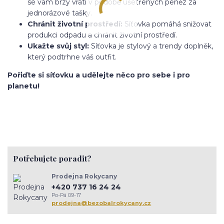
se vám brzy vrátí v podobě ušetřených peněz za
jednorázové tašky.
Chránit životní prostředí:
Síťovka pomáhá snižovat
produkci odpadu a chránit životní prostředí.
Ukažte svůj styl:
Síťovka je stylový a trendy doplněk,
který podtrhne váš outfit.
Pořiďte si síťovku a udělejte něco pro sebe i pro
planetu!
Potřebujete poradit?
Prodejna Rokycany
+420 737 16 24 24
Po-Pá 09-17
prodejna@bezobalrokycany.cz