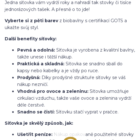
Jedna síťovka vám vydrží roky a nahradí tak stovky či tisíce
jednorázových tašek. A přesně o to jde!
Vyberte si z pěti barev
z biobavlny s certifikací GOTS a
ukažte svůj styl.
Další benefity síťovky:
Pevná a odolná:
Síťovka je vyrobena z kvalitní bavlny,
takže unese i těžší nákup.
Praktická a skladná:
Síťovka se snadno sbalí do
kapsy nebo kabelky a je vždy po ruce.
Prodyšná:
Díky prodyšné struktuře síťovky se váš
nákup nezničí.
Vhodná pro ovoce a zeleninu:
Síťovka umožňuje
cirkulaci vzduchu, takže vaše ovoce a zelenina vydrží
déle čerstvé.
Snadno se čistí:
Síťovku stačí vyprat v pračce.
Síťovka je skvělý způsob, jak:
Ušetřit peníze:
Nákup opakovaně použitelné síťovky