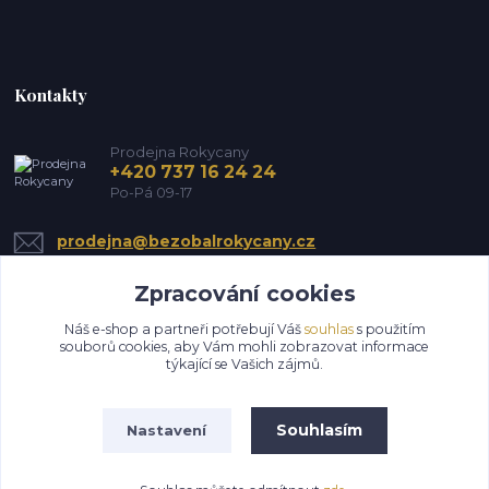
Kontakty
Prodejna Rokycany
+420 737 16 24 24
Po-Pá 09-17
prodejna@bezobalrokycany.cz
Zpracování cookies
Náš e-shop a partneři potřebují Váš
souhlas
s použitím
souborů cookies, aby Vám mohli zobrazovat informace
týkající se Vašich zájmů.
Upravit sběr cookies.
Souhlasím
Nastavení
Všechna práva vyhrazena HS EkoMin s.r.o.