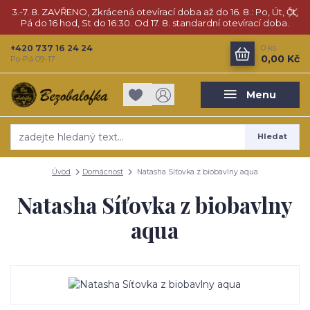
3.-7. 8. ZAVŘENO, Zkrácená otevírací doba až do 16. 8.: Po, Út, Čt,
Pá do 16 hod, St do 16:30. Od 17. 8. standardní otevírací doba.
+420 737 16 24 24
0
ks
0,00 Kč
Po-Pá 09-17
Menu
Hledat
Úvod
Domácnost
Natasha Síťovka z biobavlny aqua
Natasha Síťovka z biobavlny
aqua