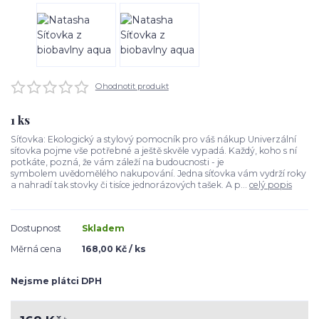
Ohodnotit produkt
1 ks
Síťovka: Ekologický a stylový pomocník pro váš nákup Univerzální
síťovka pojme vše potřebné a ještě skvěle vypadá. Každý, koho s ní
potkáte, pozná, že vám záleží na budoucnosti - je
symbolem uvědomělého nakupování. Jedna síťovka vám vydrží roky
a nahradí tak stovky či tisíce jednorázových tašek. A p...
celý popis
Dostupnost
Skladem
Měrná cena
168,00 Kč / ks
Nejsme plátci DPH