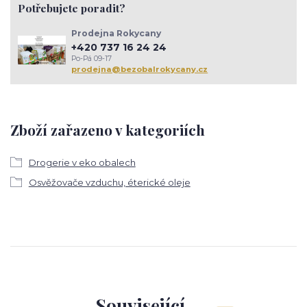
Potřebujete poradit?
Prodejna Rokycany
+420 737 16 24 24
Po-Pá 09-17
prodejna@bezobalrokycany.cz
Zboží zařazeno v kategoriích
Drogerie v eko obalech
Osvěžovače vzduchu, éterické oleje
Související