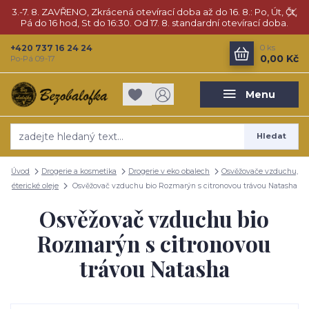
3.-7. 8. ZAVŘENO, Zkrácená otevírací doba až do 16. 8.: Po, Út, Čt,
Pá do 16 hod, St do 16:30. Od 17. 8. standardní otevírací doba.
+420 737 16 24 24
0
ks
0,00 Kč
Po-Pá 09-17
Menu
Hledat
Úvod
Drogerie a kosmetika
Drogerie v eko obalech
Osvěžovače vzduchu,
éterické oleje
Osvěžovač vzduchu bio Rozmarýn s citronovou trávou Natasha
Osvěžovač vzduchu bio
Rozmarýn s citronovou
trávou Natasha