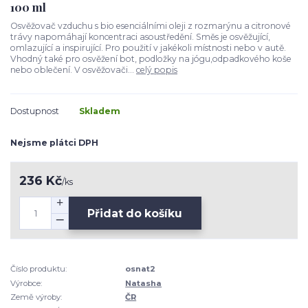
100 ml
Osvěžovač vzduchu s bio esenciálními oleji z rozmarýnu a citronové
trávy napomáhají koncentraci asoustředění. Směs je osvěžující,
omlazující a inspirující. Pro použití v jakékoli místnosti nebo v autě.
Vhodný také pro osvěžení bot, podložky na jógu,odpadkového koše
nebo oblečení. V osvěžovači...
celý popis
Dostupnost
Skladem
Nejsme plátci DPH
236 Kč
/
ks
Přidat do košíku
Číslo produktu:
osnat2
Výrobce:
Natasha
Země výroby:
ČR