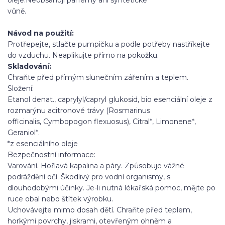
vůně.
Návod na použití:
Protřepejte
, stlačte pumpičku a podle potřeby nastříkejte
do vzduchu. Neaplikujte přímo na pokožku.
Skladování:
Chraňte před přímým slunečním zářením a teplem.
Složení:
Etanol denat., caprylyl/capryl glukosid, bio esenciální oleje z
rozmarýnu a
citronové trávy (Rosmarinus
officinalis, Cymbopogon flexuosus), Citral*, Limonene*,
Geraniol*.
*z esenciálního oleje
Bezpečnostní informace:
Varování. Hořlavá kapalina a páry. Způsobuje vážné
podráždění očí. Škodlivý pro vodní organismy, s
dlouhodobými účinky. Je
-
li nutná lékařská pomoc, mějte po
ruce obal nebo štítek výrobku.
Uchovávejte mimo dosah dětí. Chraňte před teplem,
horkými povrchy, j
iskrami, otevřeným ohněm a