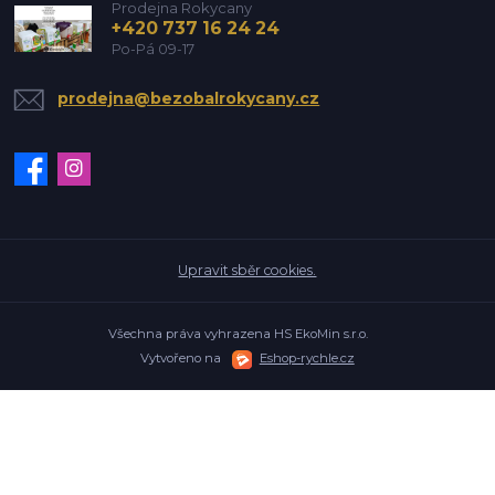
Prodejna Rokycany
+420 737 16 24 24
Po-Pá 09-17
prodejna@bezobalrokycany.cz
Upravit sběr cookies.
Všechna práva vyhrazena HS EkoMin s.r.o.
Vytvořeno na
Eshop-rychle.cz