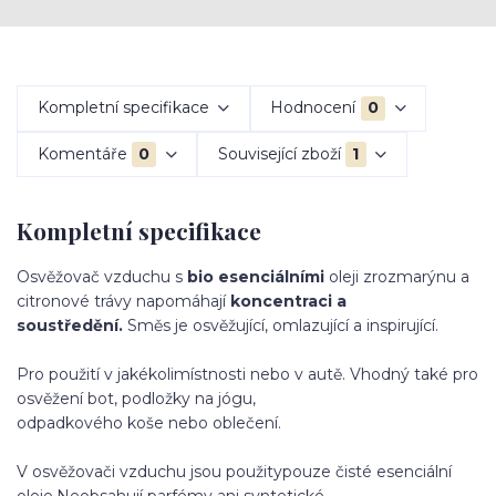
Kompletní specifikace
Hodnocení
0
Komentáře
0
Související zboží
1
Kompletní specifikace
Osvěžovač vzduchu s
bio esenciálními
oleji z
rozmarýnu a
citronové trávy napomáhají
koncentraci a
soustředění.
Směs je osvěžující, omlazující a inspirující.
Pro použití v jakékoli
místnosti nebo v autě. Vhodný také pro
osvěžení bot, podložky na jógu,
odpadkového koše nebo oblečení.
V osvěžovači vzduchu jsou použity
pouze čisté esenciální
oleje.
Neobsahují parfémy ani syntetické