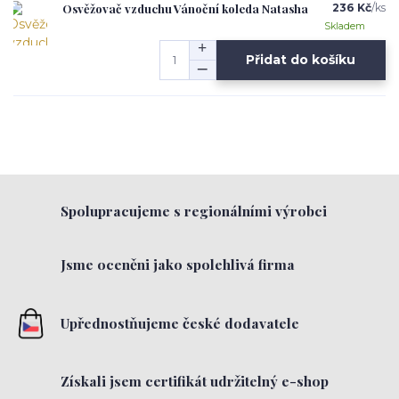
Osvěžovač vzduchu Vánoční koleda Natasha
236 Kč
/
ks
Skladem
Přidat do košíku
Spolupracujeme s regionálními výrobci
Jsme oceněni jako spolehlivá firma
Upřednostňujeme české dodavatele
Získali jsem certifikát udržitelný e-shop