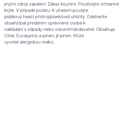
jinými zdroji zapálení. Zákaz kouření. Používejte ochranné
brýle. V případě požáru: K uhašení použijte
práškový hasící přístroj/písek/oxid uhličitý. Odstraňte
obsah/obal předáním oprávněné osobě k
nakládání s odpady nebo vrácením
dodavateli. Obsahuje
Citral, Eucalyptol, α
-
pinen, β
-
pinen. Může
vyvolat alergickou reakci.