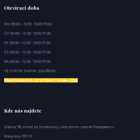
Otevírací doba
PO 09:00 – 12:30 13:00-17:00
ÚT 09:00 – 12:30 13:00-17:00
ST 09:00 – 12:00 13:00-17:30
ČT 09:00 – 12:30 13:00-17:00
PÁ 09:00 – 12:30 13:00-17:00
VE STÁTNÍ SVÁTKY ZAVŘENO
PRÁZDNINOVÁ OTEVÍRACÍ DOBA
ZDE
Kde nás najdete
Srbova 78, vchod ze Smetanovy ulice přímo naproti Fotospektru
Rokycany 337 01