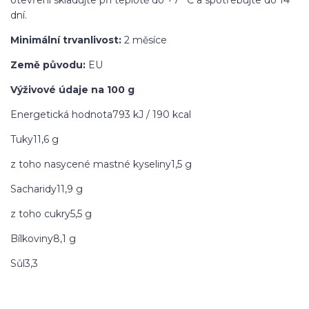
dní.
Minimální trvanlivost:
2 měsíce
Země původu:
EU
Výživové údaje na 100 g
Energetická hodnota793 kJ / 190 kcal
Tuky11,6 g
z toho nasycené mastné kyseliny1,5 g
Sacharidy11,9 g
z toho cukry5,5 g
Bílkoviny8,1 g
Sůl3,3