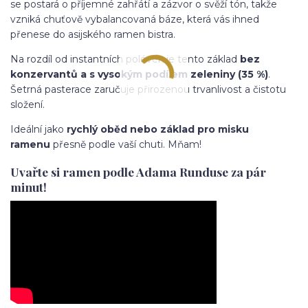
se postará o příjemné zahřátí a zázvor o svěží tón, takže
vzniká chuťově vybalancovaná báze, která vás ihned
přenese do asijského ramen bistra.
Na rozdíl od instantních polévek je tento základ
bez
konzervantů a s vysokým podílem zeleniny (35 %)
.
Šetrná pasterace zaručuje přirozenou trvanlivost a čistotu
složení.
Ideální jako
rychlý oběd nebo základ pro misku
ramenu
přesně podle vaší chuti. Mňam!
Uvařte si ramen podle Adama Runduse za pár
minut!