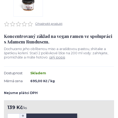
Ohodnotit produkt
Koncentrovaný základ na vegan ramen ve spolupráci
s Adamem Rundusem.
Dochuceno jeho oblíbenou miso a arašídovou pastou, shiitake a
špetkou koření. Stačí 2 polévkové lžíce na 200 ml vody: zahřejete,
promícháte a máte hotovo.
celý popis
Dostupnost
Skladem
Měrná cena
695,00 Kč / kg
Nejsme plátci DPH
139 Kč
/
ks