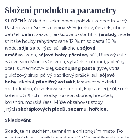
Složení produktu a parametry
SLOŽENÍ:
Základ na zeleninovou polévku koncentrovaný.
Pasterováno. Směs zeleniny 35 % (mrkev, česnek, cibule,
petržel,
celer,
zázvor), arašídová pasta 18 % (
arašídy
), voda,
shiitake houby rehydratované 12 %, miso pasta 10 %
(voda,
sója 30 %
, rýže, sůl, alkohol),
sójová
omáčka
(voda,
sójové boby
,
pšenice,
sůl), třtinový cukr,
rýžové víno Mirin (rýže, voda, výtažek z citronu), jablečný
ocet, slunečnicový olej,
Gochujang pasta
(rýže, voda,
glukózový sirup, pálivý paprikový prášek, sůl,
sójové
boby,
alkohol,
pšeničný extrakt
, kvasnicový extrakt,
maltodextrin, česnekový koncentrát, koji startér), sůl, směs
koření 0,5 % (chilli vločky, zázvor, skořice, hřebíček,
koriandr), mořská řasa. Může obsahovat stopy
jiných
skořápkových plodů, sezamu, hořčice.
Skladování:
Skladujte na suchém, temném a chladnějším místě. Po
otevření skladujte při teplotě do +7 °C a spotřebujte do 14