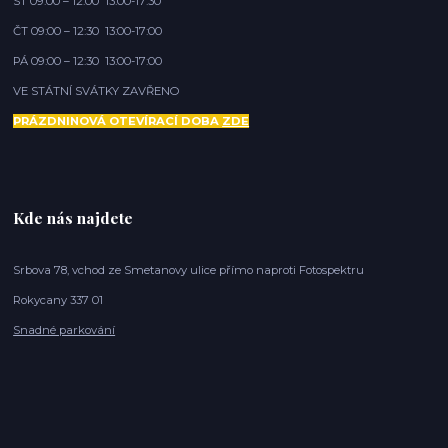
ST 09:00 – 12:00 13:00-17:30
ČT 09:00 – 12:30 13:00-17:00
PÁ 09:00 – 12:30 13:00-17:00
VE STÁTNÍ SVÁTKY ZAVŘENO
PRÁZDNINOVÁ OTEVÍRACÍ DOBA
ZDE
Kde nás najdete
Srbova 78, vchod ze Smetanovy ulice přímo naproti Fotospektru
Rokycany 337 01
Snadné parkování