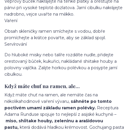
Vepřový bůček nakrájejte na tenké plátky a orestujte na
pánvi při vysoké teplotě dozlatova. Jarní cibulku nakrájejte
nadrobno, vejce uvařte na měkko.
Vaření
Obsah skleničky ramen smíchejte s vodou, dobře
promíchejte a krátce povařte, aby se základ spojil.
Servírování
Do hluboké misky nebo talíře rozdělte nudle, přidejte
orestovaný bůček, kukuřici, nakládané shiitake houby a
poloviny vajíčka. Zalijte horkou polévkou a posypte jarní
cibulkou.
Když máte chuť na ramen, ale…
Když máte chuť na ramen, ale nemáte čas na
několikahodinové vaření vývaru,
sáhněte po tomto
poctivém umami základu ramen polévky.
Receptura
Adama Runduse spojuje to nejlepší z asijské kuchyně –
miso, shiitake houby, zeleninu a arašídovou
pastu,
která dodává hladkou krémovost. Gochujang pasta