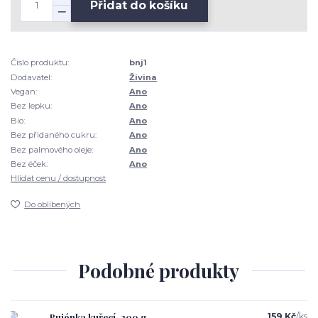
Přidat do košíku
Číslo produktu:
bnj1
Dodavatel:
Živina
Vegan:
Ano
Bez lepku:
Ano
Bio:
Ano
Bez přidaného cukru:
Ano
Bez palmového oleje:
Ano
Bez éček:
Ano
Hlídat cenu / dostupnost
Do oblíbených
Podobné produkty
Bujónka kuřecí, 200 g
159 Kč
/
ks