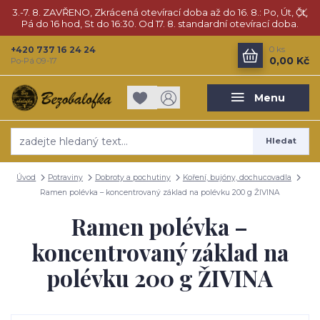
3.-7. 8. ZAVŘENO, Zkrácená otevírací doba až do 16. 8.: Po, Út, Čt,
Pá do 16 hod, St do 16:30. Od 17. 8. standardní otevírací doba.
+420 737 16 24 24
0
ks
0,00 Kč
Po-Pá 09-17
Menu
Hledat
Úvod
Potraviny
Dobroty a pochutiny
Koření, bujóny, dochucovadla
Ramen polévka – koncentrovaný základ na polévku 200 g ŽIVINA
Ramen polévka –
koncentrovaný základ na
polévku 200 g ŽIVINA