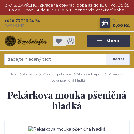
3.-7. 8. ZAVŘENO, Zkrácená otevírací doba až do 16. 8.: Po, Út, Čt,
Pá do 16 hod, St do 16:30. Od 17. 8. standardní otevírací doba.
+420 737 16 24 24
0
ks
0,00 Kč
Po-Pá 09-17
Menu
Hledat
Úvod
Potraviny
Základní potraviny
Mouky a krupice
Pekárkova
mouka pšeničná hladká
Pekárkova mouka pšeničná
hladká