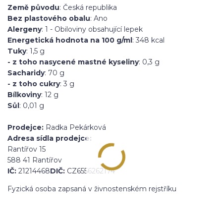
Země původu
: Česká republika
Bez plastového obalu
: Ano
Alergeny
: 1 - Obiloviny obsahující lepek
Energetická hodnota na 100 g/ml
: 348 kcal
Tuky
: 1,5 g
- z toho nasycené mastné kyseliny
: 0,3 g
Sacharidy
: 70 g
- z toho cukry
: 3 g
Bílkoviny
: 12 g
Sůl
: 0,01 g
Prodejce:
Radka Pekárková
Adresa sídla prodejce:
Rantířov 15
588 41 Rantířov
IČ:
21214468
DIČ:
CZ6556262174
Fyzická osoba zapsaná v živnostenském rejstříku