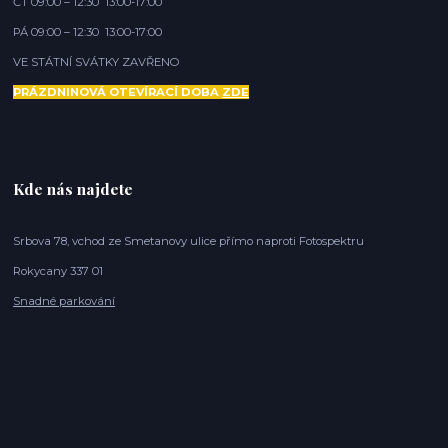
ČT 09:00 – 12:30 13:00-17:00
PÁ 09:00 – 12:30 13:00-17:00
VE STÁTNÍ SVÁTKY ZAVŘENO
PRÁZDNINOVÁ OTEVÍRACÍ DOBA
ZDE
Kde nás najdete
Srbova 78, vchod ze Smetanovy ulice přímo naproti Fotospektru
Rokycany 337 01
Snadné parkování