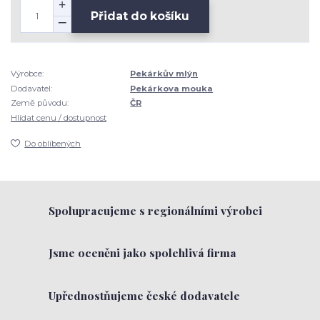
Přidat do košíku
Výrobce:
Pekárkův mlýn
Dodavatel:
Pekárkova mouka
Země původu:
ČR
Hlídat cenu / dostupnost
Do oblíbených
Spolupracujeme s regionálními výrobci
Jsme oceněni jako spolehlivá firma
Upřednostňujeme české dodavatele