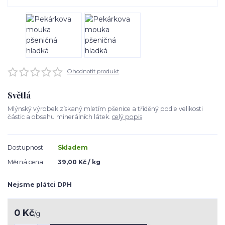
Ohodnotit produkt
Světlá
Mlýnský výrobek získaný mletím pšenice a tříděný podle velikosti
částic a obsahu minerálních látek.
celý popis
Dostupnost
Skladem
Měrná cena
39,00 Kč / kg
Nejsme plátci DPH
0 Kč
/
g