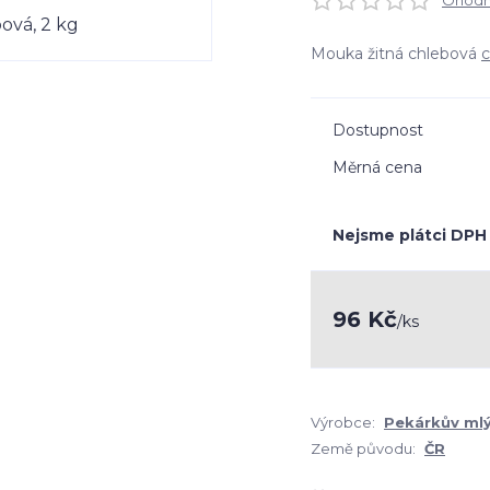
Ohodno
Mouka žitná chlebová
c
Dostupnost
Měrná cena
Nejsme plátci DPH
96 Kč
/
ks
Výrobce:
Pekárkův ml
Země původu:
ČR