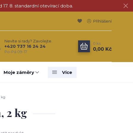
d 17. 8. standardní otevírací doba.
Přihlášení
Nevíte si rady? Zavolejte.
0
ks
+420 737 16 24 24
0,00 Kč
Po-Pá 09-17
Moje záměry
Více
 kg
, 2 kg