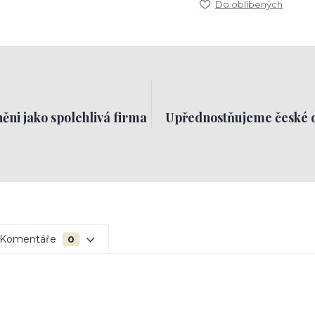
Do oblíbených
ěni jako spolehlivá firma
Upřednostňujeme české 
Komentáře
0