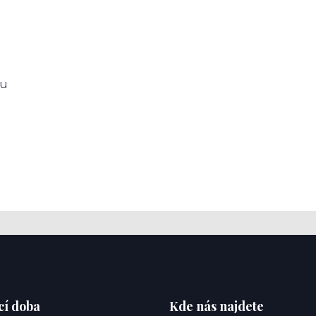
ku
cí doba
Kde nás najdete