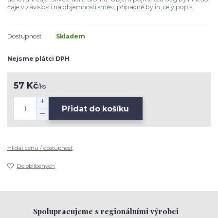
čaje v závislosti na objemnosti směsi, případně bylin.
celý popis
Dostupnost
Skladem
Nejsme plátci DPH
57 Kč
/
ks
Přidat do košíku
Hlídat cenu / dostupnost
Do oblíbených
Spolupracujeme s regionálními výrobci