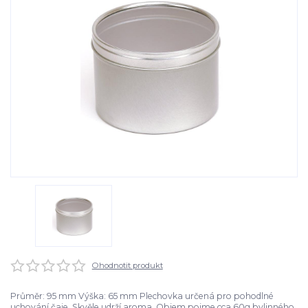
Ohodnotit produkt
Průměr: 95 mm Výška: 65 mm Plechovka určená pro pohodlné
uchování čaje. Skvěle udrží aroma. Objem pojme cca 60g bylinného