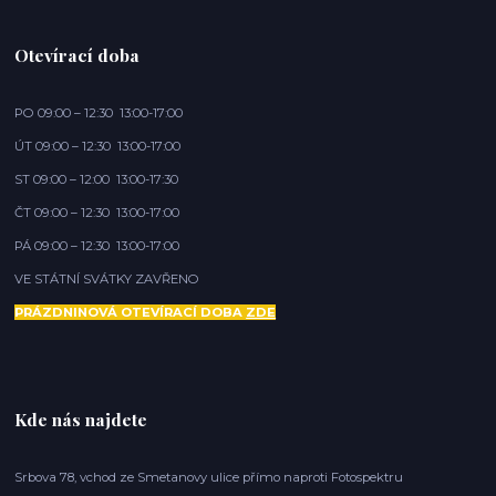
Otevírací doba
PO 09:00 – 12:30 13:00-17:00
ÚT 09:00 – 12:30 13:00-17:00
ST 09:00 – 12:00 13:00-17:30
ČT 09:00 – 12:30 13:00-17:00
PÁ 09:00 – 12:30 13:00-17:00
VE STÁTNÍ SVÁTKY ZAVŘENO
PRÁZDNINOVÁ OTEVÍRACÍ DOBA
ZDE
Kde nás najdete
Srbova 78, vchod ze Smetanovy ulice přímo naproti Fotospektru