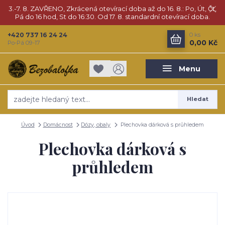
3.-7. 8. ZAVŘENO, Zkrácená otevírací doba až do 16. 8.: Po, Út, Čt,
Pá do 16 hod, St do 16:30. Od 17. 8. standardní otevírací doba.
+420 737 16 24 24
0
ks
0,00 Kč
Po-Pá 09-17
Menu
Hledat
Úvod
Domácnost
Dózy, obaly
Plechovka dárková s průhledem
Plechovka dárková s
průhledem