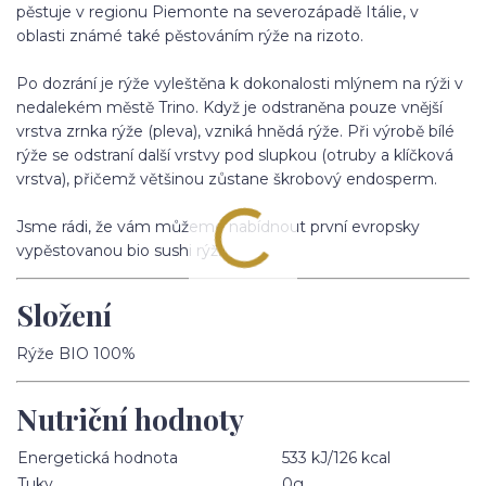
pěstuje v regionu Piemonte na severozápadě Itálie, v
oblasti známé také pěstováním rýže na rizoto.
Po dozrání je rýže vyleštěna k dokonalosti mlýnem na rýži v
nedalekém městě Trino. Když je odstraněna pouze vnější
vrstva zrnka rýže (pleva), vzniká hnědá rýže. Při výrobě bílé
rýže se odstraní další vrstvy pod slupkou (otruby a klíčková
vrstva), přičemž většinou zůstane škrobový endosperm.
Jsme rádi, že vám můžeme nabídnout první evropsky
vypěstovanou bio sushi rýži.
Složení
Rýže BIO 100%
Nutriční hodnoty
Energetická hodnota
533 kJ/126 kcal
Tuky
0g