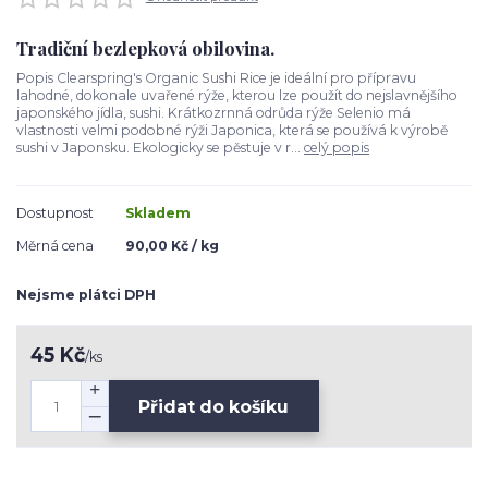
Tradiční bezlepková obilovina.
Popis Clearspring's Organic Sushi Rice je ideální pro přípravu
lahodné, dokonale uvařené rýže, kterou lze použít do nejslavnějšího
japonského jídla, sushi. Krátkozrnná odrůda rýže Selenio má
vlastnosti velmi podobné rýži Japonica, která se používá k výrobě
sushi v Japonsku. Ekologicky se pěstuje v r...
celý popis
Dostupnost
Skladem
Měrná cena
90,00 Kč / kg
Nejsme plátci DPH
45 Kč
/
ks
Přidat do košíku