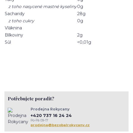
z toho nasycené mastné kyseliny
0g
Sacharidy
28g
z toho cukry
0g
Vláknina
Bílkoviny
2g
Sůl
<0,01g
Potřebujete poradit?
Prodejna Rokycany
+420 737 16 24 24
Po-Pá 09-17
prodejna@bezobalrokycany.cz