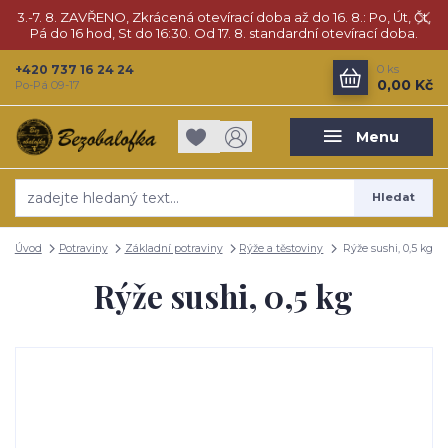
3.-7. 8. ZAVŘENO, Zkrácená otevírací doba až do 16. 8.: Po, Út, Čt,
Pá do 16 hod, St do 16:30. Od 17. 8. standardní otevírací doba.
+420 737 16 24 24
0
ks
0,00 Kč
Po-Pá 09-17
Menu
Hledat
Úvod
Potraviny
Základní potraviny
Rýže a těstoviny
Rýže sushi, 0,5 kg
Rýže sushi, 0,5 kg