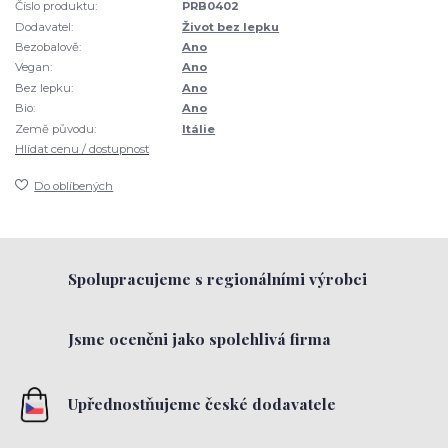
Číslo produktu:
PRB0402
Dodavatel:
Život bez lepku
Bezobalově:
Ano
Vegan:
Ano
Bez lepku:
Ano
Bio:
Ano
Země původu:
Itálie
Hlídat cenu / dostupnost
Do oblíbených
Spolupracujeme s regionálními výrobci
Jsme oceněni jako spolehlivá firma
Upřednostňujeme české dodavatele