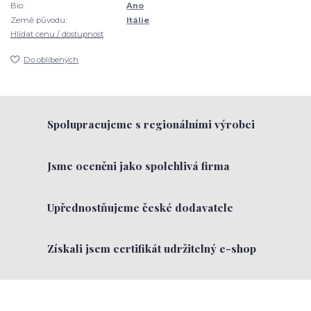
Bio:
Ano
Země původu:
Itálie
Hlídat cenu / dostupnost
Do oblíbených
Spolupracujeme s regionálními výrobci
Jsme oceněni jako spolehlivá firma
Upřednostňujeme české dodavatele
Získali jsem certifikát udržitelný e-shop