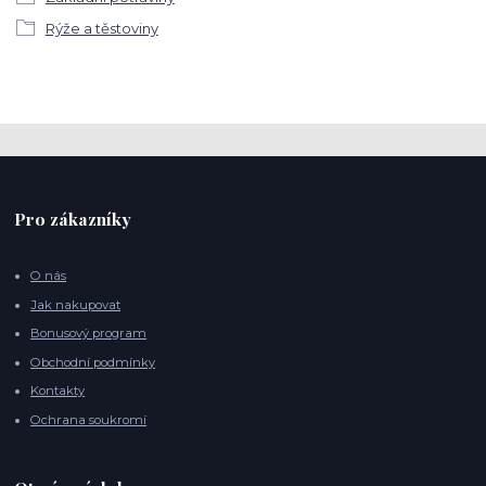
Rýže a těstoviny
Pro zákazníky
O nás
Jak nakupovat
Bonusový program
Obchodní podmínky
Kontakty
Ochrana soukromí