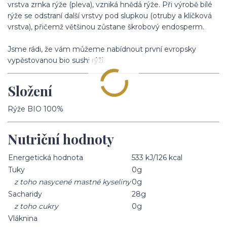
vrstva zrnka rýže (pleva), vzniká hnědá rýže. Při výrobě bílé
rýže se odstraní další vrstvy pod slupkou (otruby a klíčková
vrstva), přičemž většinou zůstane škrobový endosperm.
Jsme rádi, že vám můžeme nabídnout první evropsky
vypěstovanou bio sushi rýži.
Složení
Rýže BIO 100%
Nutriční hodnoty
Energetická hodnota
533 kJ/126 kcal
Tuky
0g
z toho nasycené mastné kyseliny
0g
Sacharidy
28g
z toho cukry
0g
Vláknina