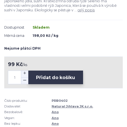
japonského jídla, sushi. Krátkozrnná odrůda rýže Selenio má
vlastnosti velmi podobné rýži Japonica, která se používá k výrobě
sushi v Japonsku. Ekologicky se pěstuje v ...
celý popis
Dostupnost
Skladem
Měrná cena
198,00 Kč / kg
Nejsme plátci DPH
99 Kč
/
ks
Přidat do košíku
Číslo produktu:
PRB0402
Dodavatel:
Natural Jihlava JK s.r.o.
Bezobalově:
Ano
Vegan:
Ano
Bez lepku:
Ano