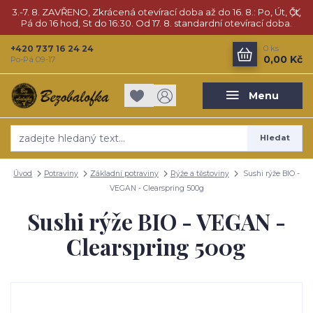
3.-7. 8. ZAVŘENO, Zkrácená otevírací doba až do 16. 8.: Po, Út, Čt,
Pá do 16 hod, St do 16:30. Od 17. 8. standardní otevírací doba.
+420 737 16 24 24
0
ks
0,00 Kč
Po-Pá 09-17
Menu
Hledat
Úvod
Potraviny
Základní potraviny
Rýže a těstoviny
Sushi rýže BIO -
VEGAN - Clearspring 500g
Sushi rýže BIO - VEGAN -
Clearspring 500g