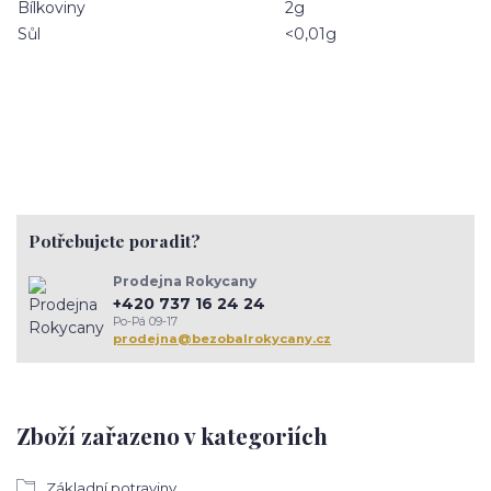
Bílkoviny
2g
Sůl
<0,01g
Potřebujete poradit?
Prodejna Rokycany
+420 737 16 24 24
Po-Pá 09-17
prodejna@bezobalrokycany.cz
Zboží zařazeno v kategoriích
Základní potraviny