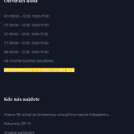
Otevírací doba
PO 09:00 – 12:30 13:00-17:00
ÚT 09:00 – 12:30 13:00-17:00
ST 09:00 – 12:00 13:00-17:30
ČT 09:00 – 12:30 13:00-17:00
PÁ 09:00 – 12:30 13:00-17:00
VE STÁTNÍ SVÁTKY ZAVŘENO
PRÁZDNINOVÁ OTEVÍRACÍ DOBA
ZDE
Kde nás najdete
Srbova 78, vchod ze Smetanovy ulice přímo naproti Fotospektru
Rokycany 337 01
Snadné parkování