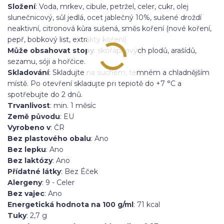
Složení
: Voda, mrkev, cibule, petržel, celer, cukr, olej
slunečnicový, sůl jedlá, ocet jablečný 10%, sušené droždí
neaktivní, citronová kůra sušená, směs koření (nové koření,
pepř, bobkový list, extrakty koření)
Může obsahovat stopy
: skořápkových plodů, arašídů,
sezamu, sóji a hořčice.
Skladování
: Skladujte na suchém, temném a chladnějším
místě. Po otevření skladujte při teplotě do +7 °C a
spotřebujte do 2 dnů.
Trvanlivost
: min. 1 měsíc
Země původu
: EU
Vyrobeno v
: ČR
Bez plastového obalu
: Ano
Bez lepku
: Ano
Bez laktózy
: Ano
Přídatné látky
: Bez Éček
Alergeny
: 9 - Celer
Bez vajec
: Ano
Energetická hodnota na 100 g/ml
: 71 kcal
Tuky
: 2,7 g