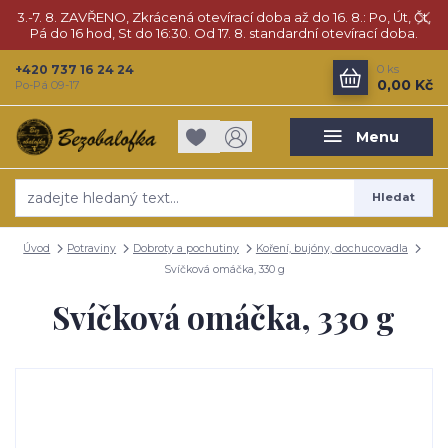
3.-7. 8. ZAVŘENO, Zkrácená otevírací doba až do 16. 8.: Po, Út, Čt,
Pá do 16 hod, St do 16:30. Od 17. 8. standardní otevírací doba.
+420 737 16 24 24
0
ks
0,00 Kč
Po-Pá 09-17
Menu
Hledat
Úvod
Potraviny
Dobroty a pochutiny
Koření, bujóny, dochucovadla
Svíčková omáčka, 330 g
Svíčková omáčka, 330 g