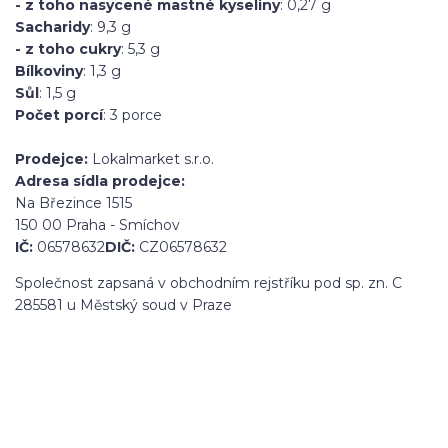
- z toho nasycené mastné kyseliny
: 0,27 g
Sacharidy
: 9,3 g
- z toho cukry
: 5,3 g
Bílkoviny
: 1,3 g
Sůl
: 1,5 g
Počet porcí
: 3 porce
Prodejce:
Lokalmarket s.r.o.
Adresa sídla prodejce:
Na Březince 1515
150 00 Praha - Smíchov
IČ:
06578632
DIČ:
CZ06578632
Společnost zapsaná v obchodním rejstříku pod sp. zn. C
285581 u Městský soud v Praze