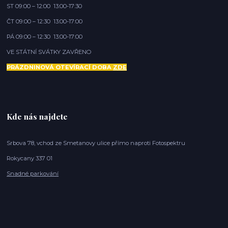
ST 09:00 – 12:00 13:00-17:30
ČT 09:00 – 12:30 13:00-17:00
PÁ 09:00 – 12:30 13:00-17:00
VE STÁTNÍ SVÁTKY ZAVŘENO
PRÁZDNINOVÁ OTEVÍRACÍ DOBA
ZDE
Kde nás najdete
Srbova 78, vchod ze Smetanovy ulice přímo naproti Fotospektru
Rokycany 337 01
Snadné parkování