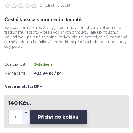
Ohodnotit produkt
Česká klasika v moderním kabátě.
Svíčková omáčka od Živiny je rostlinná alternativa k oblíbenému
tradičnímu receptu – bez živočišných produktů, ale s plnou chutí.
Základ tvoří pečená zelenina (mrkev, cibule, petržel, celer), doplněná
o směs koření a lahůdkové droždí, které přidává bohaté umami tóny.
celý popis
Dostupnost
Skladem
Měrná cena
423,94 Kč / kg
Nejsme plátci DPH
140 Kč
/
ks
Přidat do košíku