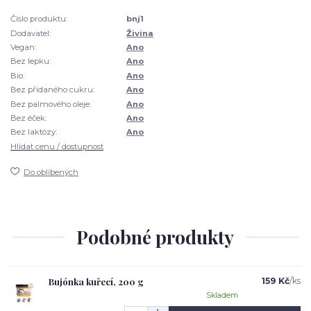
Číslo produktu:
bnj1
Dodavatel:
Živina
Vegan:
Ano
Bez lepku:
Ano
Bio:
Ano
Bez přidaného cukru:
Ano
Bez palmového oleje:
Ano
Bez éček:
Ano
Bez laktózy:
Ano
Hlídat cenu / dostupnost
Do oblíbených
Podobné produkty
Bujónka kuřecí, 200 g
159 Kč
/
ks
Skladem