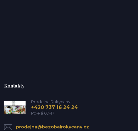
Kontakty
Prodejna Rokycany
+420 737 16 24 24
Po-Pá 09-17
prodejna@bezobalrokycany.cz