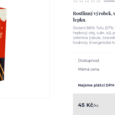
Ohodno
Rostlinný výrobek, 
lepku.
Složení 88% Tofu (57% 
řepkový olej, cukr, sůl, 
zelenina (cibule, česnek,
hodnoty Energetická ho
Dostupnost
Měrná cena
Nejsme plátci DPH
45 Kč
/
ks