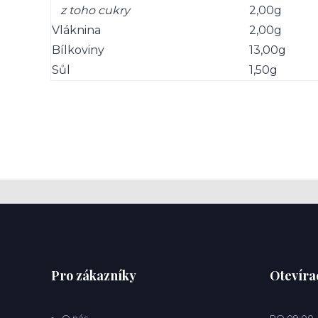
z toho cukry
2,00g
Vláknina
2,00g
Bílkoviny
13,00g
Sůl
1,50g
Pro zákazníky
Otevíra
O nás
PO 09:00 –