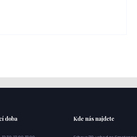
cí doba
Kde nás najdete
 12:30 13:00-17:00
Srbova 78, vchod ze Smetanovy