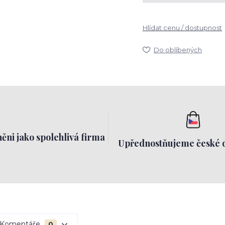
Hlídat cenu / dostupnost
Do oblíbených
ěni jako spolehlivá firma
Upřednostňujeme české 
Komentáře
0