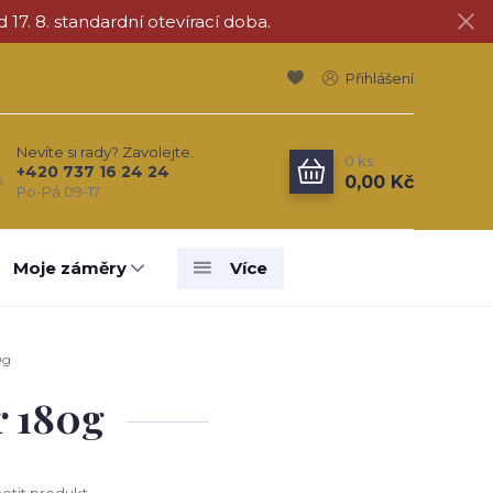
d 17. 8. standardní otevírací doba.
Přihlášení
Nevíte si rady? Zavolejte.
0
ks
+420 737 16 24 24
0,00 Kč
Po-Pá 09-17
Moje záměry
Více
0g
r 180g