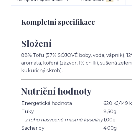
Kompletní specifikace
Složení
88% Tofu (57% SÓJOVÉ boby, voda, vápník), 12% 
aromata, koření (zázvor, 1% chilli), sušená zeleni
kukuřičný škrob).
Nutriční hodnoty
Energetická hodnota
620 kJ/149 k
Tuky
8,50g
z toho nasycené mastné kyseliny
1,00g
Sacharidy
4,00g