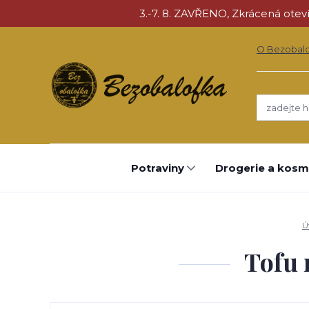
3.-7. 8. ZAVŘENO, Zkrácená otevíra
O Bezobal
Potraviny
Drogerie a kosm
Ú
Tofu 