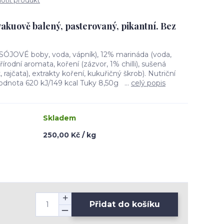
tit produkt
vakuově balený, pasterovaný, pikantní. Bez
SÓJOVÉ boby, voda, vápník), 12% marináda (voda,
přírodní aromata, koření (zázvor, 1% chilli), sušená
 rajčata), extrakty koření, kukuřičný škrob). Nutriční
dnota 620 kJ/149 kcal Tuky 8,50g ...
celý popis
Skladem
250,00 Kč / kg
Přidat do košíku