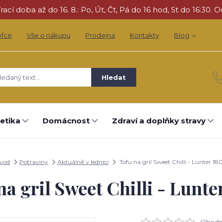
cí doba až do 16. 8.: Po, Út, Čt, Pá do 16 hod, St do 16:30. O
ofce
Vše o nákupu
Prodejna
Kontakty
Blog
Hledat
etika
Domácnost
Zdraví a doplňky stravy
vod
Potraviny
Aktuálně v lednici
Tofu na gril Sweet Chilli - Lunter 18
na gril Sweet Chilli - Lunte