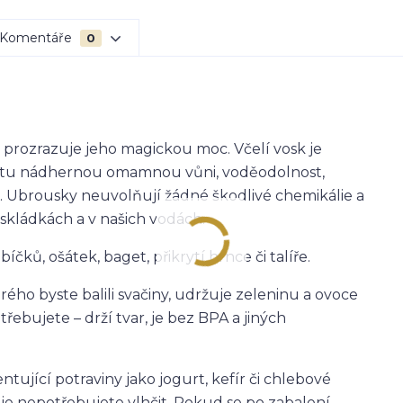
Komentáře
0
 prozrazuje jeho magickou moc. Včelí vosk je
 na tu nádhernou omamnou vůni, voděodolnost,
t. Ubrousky neuvolňují žádné škodlivé chemikálie a
 skládkách a v našich vodách.
íčků, ošátek, baget, přikrytí hrnce či talíře.
ého byste balili svačiny, udržuje zeleninu a ovoce
řebujete – drží tvar, je bez BPA a jiných
tující potraviny jako jogurt, kefír či chlebové
 je nepotřebujete vlhčit. Pokud se po zabalení