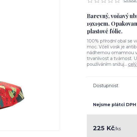
Ohodno
Barevný, voňavý ubr
19x19cm. Opakovaně
plastové fólie.
100% přírodní obal se 
moc. Včelí vosk je antib
nádhernou omamnou vůn
trvanlivost a tvárnost. 
používáním snižuj...
celý
Dostupnost
Nejsme plátci DPH
225 Kč
/
ks