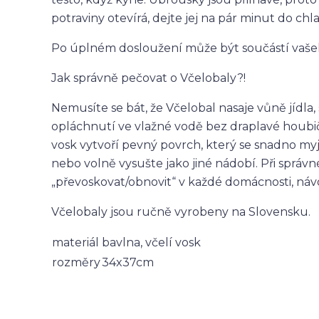
potraviny otevírá, dejte jej na pár minut do ch
Po úplném dosloužení může být součástí vašeho
Jak správně pečovat o Včelobaly?!
Nemusíte se bát, že Včelobal nasaje vůně jídla,
opláchnutí ve vlažné vodě bez draplavé houbi
vosk vytvoří pevný povrch, který se snadno my
nebo volně vysušte jako jiné nádobí. Při správn
„převoskovat/obnovit“ v každé domácnosti, náv
Včelobaly jsou ručně vyrobeny na Slovensku.
materiál
bavlna, včelí vosk
rozměry
34x37cm