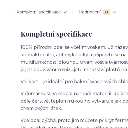
Kompletní specifikace
Hodnocení
0
Kompletní specifikace
100% přírodní obal se včelím voskem. Už název
antibakteriální, antimykotický a připravte se
multifunkčnost, dlouhou trvanlivost a tvárnos
jejich používáním snižujete množství plastů na
Velikost L je ideální pro balení svačinových chleb
V domácnosti Včelobal nahradí materiál, do kter
déle čerstvé, teplem rukou ho vytvaruje jak pot
chemických látek.
Včelobal dýchá, proto jím můžete přikrýt fermen
těsto, když kyne. Ubrousky jsou přilnavé, proto