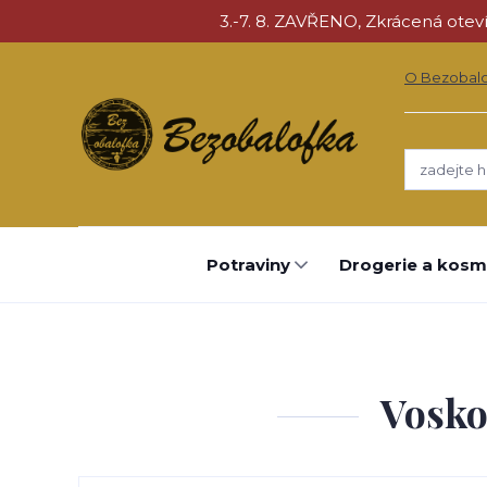
3.-7. 8. ZAVŘENO, Zkrácená otevíra
O Bezobal
Potraviny
Drogerie a kosm
Vosko