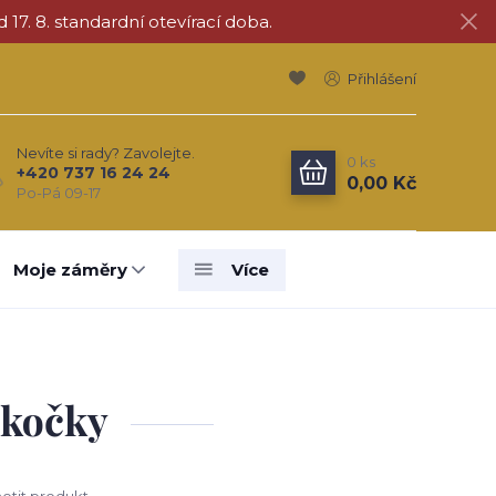
d 17. 8. standardní otevírací doba.
Přihlášení
Nevíte si rady? Zavolejte.
0
ks
+420 737 16 24 24
0,00 Kč
Po-Pá 09-17
Moje záměry
Více
 kočky