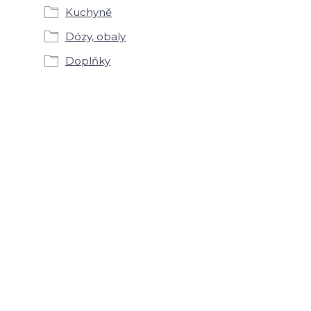
Kuchyně
Dózy, obaly
Doplňky