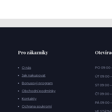
Pro zákazníky
Otevíra
O nás
PO 09:00 –
Jak nakupovat
ÚT 09:00 –
Bonusový program
ST 09:00 –
Obchodní podmínky
ČT 09:00 –
Kontakty
PÁ 09:00 –
Ochrana soukromí
VE STÁTN