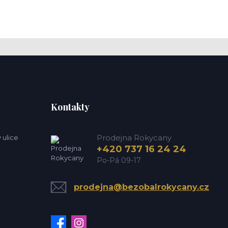
Kontakty
Prodejna Rokycany
 ulice
+420 737 16 24 24
Po-Pá 09-17
prodejna@bezobalrokycany.cz