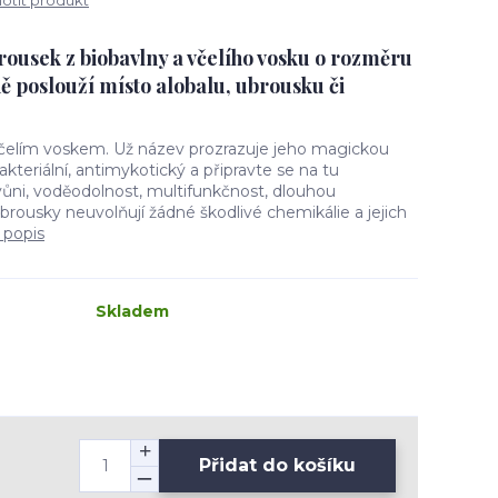
tit produkt
ousek z biobavlny a včelího vosku o rozměru
 poslouží místo alobalu, ubrousku či
včelím voskem. Už název prozrazuje jeho magickou
akteriální, antimykotický a připravte se na tu
i, voděodolnost, multifunkčnost, dlouhou
Ubrousky neuvolňují žádné škodlivé chemikálie a jejich
 popis
Skladem
Přidat do košíku