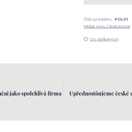
Číslo produktu:
POL01
Hlídat cenu / dostupnost
Do oblíbených
ěni jako spolehlivá firma
Upřednostňujeme české 