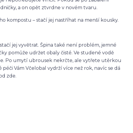
ladničky, a on opět ztvrdne v novém tvaru.
 kompostu – stačí jej nastříhat na menší kousky.
 stačí jej vyvětrat. Špina také není problém, jemné
čky pomůže udržet obaly čisté. Ve studené vodě
je. Po umytí ubrousek nekrčte, ale vytřete utěrkou
é péči Vám Včelobal vydrží více než rok, navíc se dá
od zde.