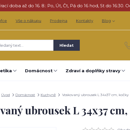
cí doba až do 16. 8.: Po, Út, Čt, Pá do 16 hod, St do 16:30. O
ofce
Vše o nákupu
Prodejna
Kontakty
Blog
Hledat
etika
Domácnost
Zdraví a doplňky stravy
Úvod
Domácnost
Kuchyně
Voskovaný ubrousek L 34x37 cm, kočky
vaný ubrousek L 34x37 cm,