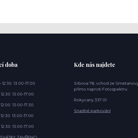
cí doba
Kde nás najdete
 12:30 13:00-17:00
Srbova 78, vchod ze Smetanovy
přímo naproti Fotospektru
 12:30 13:00-17:00
Rokycany 337 01
 12:00 13:00-17:30
Snadné parkování
 12:30 13:00-17:00
 12:30 13:00-17:00
Í SVÁTKY ZAVŘENO