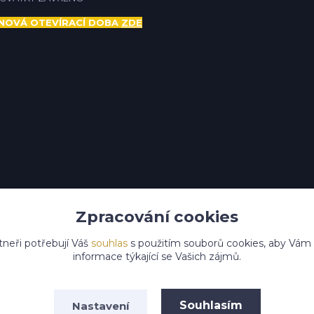
NOVÁ OTEVÍRACÍ DOBA
ZDE
Zpracování cookies
tneři potřebují Váš
souhlas
s použitím souborů cookies, aby Vám
informace týkající se Vašich zájmů.
Upravit sběr cookies.
Souhlasím
Nastavení