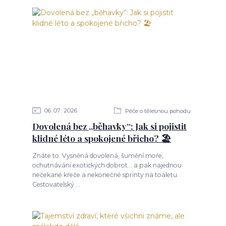
06
07
2026
Péče o tělesnou pohodu
Dovolená bez „běhavky“: Jak si pojistit
klidné léto a spokojené břicho? 🏖️
Znáte to. Vysněná dovolená, šumění moře,
ochutnávání exotických dobrot... a pak najednou
nečekané křeče a nekonečné sprinty na toaletu.
Cestovatelský ...