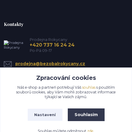
Kontakty
Prodejna Rokycany
+420 737 16 24 24
Po-Pá 09-17
prodejna@bezobalrokycany.cz
Zpracování cookies
Náš e-shop a partneři potřebují Váš
souhlas
s použitím
souborů cookies, aby Vám mohli zobrazovat informace
týkající se Vašich zájmů.
Upravit sběr cookies.
Souhlasím
Nastavení
Všechna práva vyhrazena HS EkoMin s.r.o.
Souhlas můžete odmítnout
zde
.