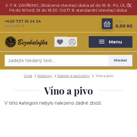
3.-7. 8. ZAVŘENO, Zkrácená otevírací doba až do 16. 8.: Po, Út, Čt,
Pá do 16 hod, St do 16:30. Od 17. 8. standardní otevírací doba.
+420 737 16 24 24
0
ks
0,00 Kč
Po-Pá 09-17
Menu
Hledat
Úvod
Potraviny
Dobroty a pochutiny
Víno a pivo
Víno a pivo
V této kategorii nebylo nalezeno žádné zboží.