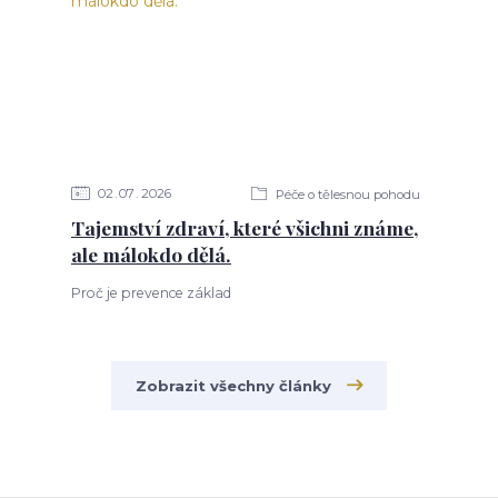
02
07
2026
Péče o tělesnou pohodu
Tajemství zdraví, které všichni známe,
ale málokdo dělá.
Proč je prevence základ
Zobrazit všechny články