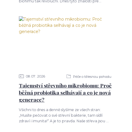
biofilmu tak revoluční. Dnes tyto znalosti pře...
08
07
2026
Péče o tělesnou pohodu
Tajemství střevního mikrobiomu: Proč
běžná probiotika selhávají a co je nová
generace?
Všichni to dnes a denně slyšíme ze všech stran:
„Musíte pečovat o své střevní bakterie, tam sídlí
zdraví i imunita!“ A je to pravda. Naše střeva jsou ...