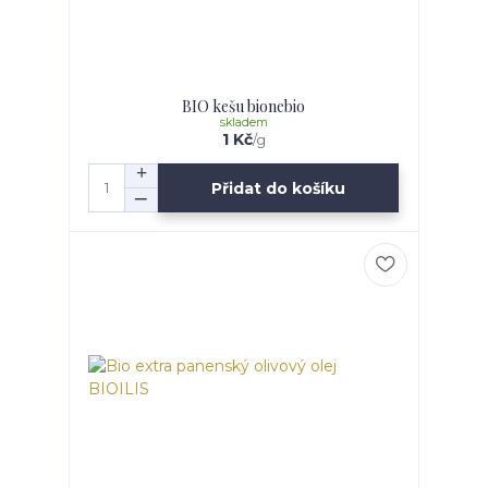
BIO kešu bionebio
skladem
1 Kč
/
g
Přidat do košíku