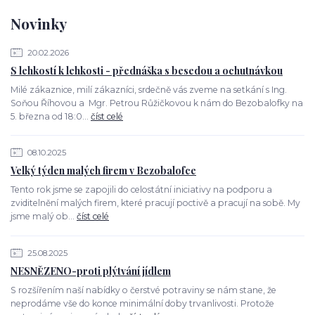
Novinky
20.02.2026
S lehkostí k lehkosti - přednáška s besedou a ochutnávkou
Milé zákaznice, milí zákazníci, srdečně vás zveme na setkání s Ing.
Soňou Říhovou a Mgr. Petrou Růžičkovou k nám do Bezobalofky na
5. března od 18:0...
číst celé
08.10.2025
Velký týden malých firem v Bezobalofce
Tento rok jsme se zapojili do celostátní iniciativy na podporu a
zviditelnění malých firem, které pracují poctivě a pracují na sobě. My
jsme malý ob...
číst celé
25.08.2025
NESNĚZENO-proti plýtvání jídlem
S rozšířením naší nabídky o čerstvé potraviny se nám stane, že
neprodáme vše do konce minimální doby trvanlivosti. Protože