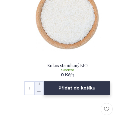
Kokos strouhaný BIO
skladem
0 Kč
/
g
Přidat do košíku