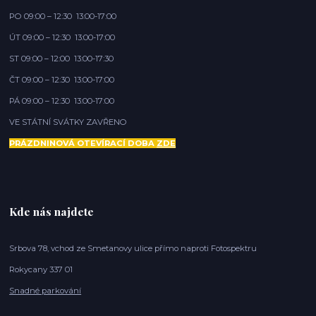
PO 09:00 – 12:30 13:00-17:00
ÚT 09:00 – 12:30 13:00-17:00
ST 09:00 – 12:00 13:00-17:30
ČT 09:00 – 12:30 13:00-17:00
PÁ 09:00 – 12:30 13:00-17:00
VE STÁTNÍ SVÁTKY ZAVŘENO
PRÁZDNINOVÁ OTEVÍRACÍ DOBA
ZDE
Kde nás najdete
Srbova 78, vchod ze Smetanovy ulice přímo naproti Fotospektru
Rokycany 337 01
Snadné parkování