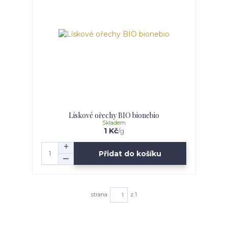
Lískové ořechy BIO bionebio
Skladem
1 Kč
/
g
Přidat do košíku
strana
z 1