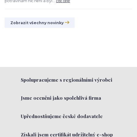
potravinám nic není a byl...
číst celé
Zobrazit všechny novinky
Spolupracujeme s regionálními výrobci
Jsme oceněni jako spolehlivá firma
Upřednostňujeme české dodavatele
Získali jsem certifikát udržitelný e-shop