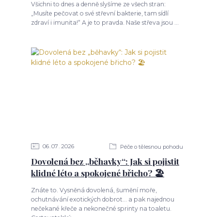
Všichni to dnes a denně slyšíme ze všech stran:
„Musíte pečovat o své střevní bakterie, tam sídlí
zdraví i imunita!“ A je to pravda. Naše střeva jsou ...
06
07
2026
Péče o tělesnou pohodu
Dovolená bez „běhavky“: Jak si pojistit
klidné léto a spokojené břicho? 🏖️
Znáte to. Vysněná dovolená, šumění moře,
ochutnávání exotických dobrot... a pak najednou
nečekané křeče a nekonečné sprinty na toaletu.