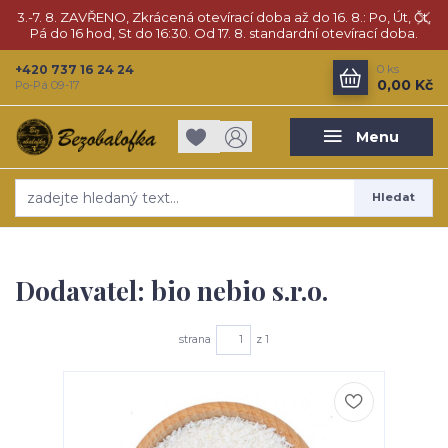
3.-7. 8. ZAVŘENO, Zkrácená otevírací doba až do 16. 8.: Po, Út, Čt,
Pá do 16 hod, St do 16:30. Od 17. 8. standardní otevírací doba.
+420 737 16 24 24
0
ks
0,00 Kč
Po-Pá 09-17
Menu
Hledat
Dodavatel: bio nebio s.r.o.
strana
z 1