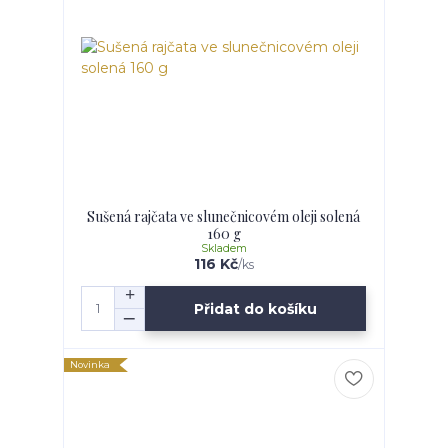
Sušená rajčata ve slunečnicovém oleji solená
160 g
Skladem
116 Kč
/
ks
Přidat do košíku
Novinka