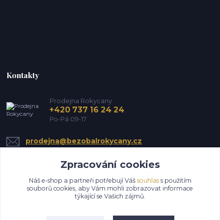
Kontakty
Prodejna Rokycany
+420 737 16 24 24
Po-Pá 09-17
prodejna@bezobalrokycany.cz
Zpracování cookies
Náš e-shop a partneři potřebují Váš
souhlas
s použitím
souborů cookies, aby Vám mohli zobrazovat informace
týkající se Vašich zájmů.
Upravit sběr cookies.