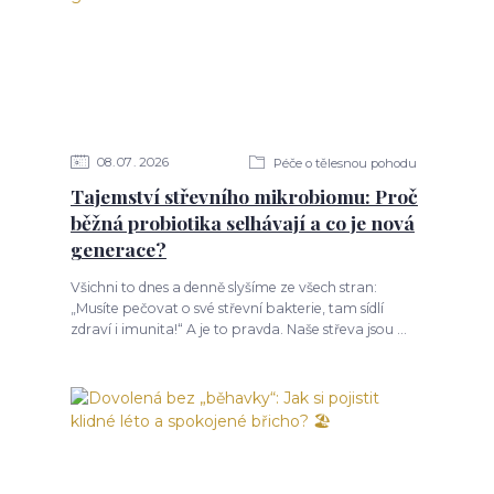
08
07
2026
Péče o tělesnou pohodu
Tajemství střevního mikrobiomu: Proč
běžná probiotika selhávají a co je nová
generace?
Všichni to dnes a denně slyšíme ze všech stran:
„Musíte pečovat o své střevní bakterie, tam sídlí
zdraví i imunita!“ A je to pravda. Naše střeva jsou ...