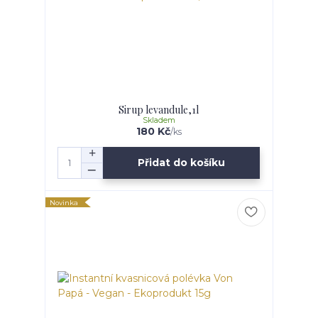
Sirup levandule,1l
Skladem
180 Kč
/
ks
Přidat do košíku
Novinka