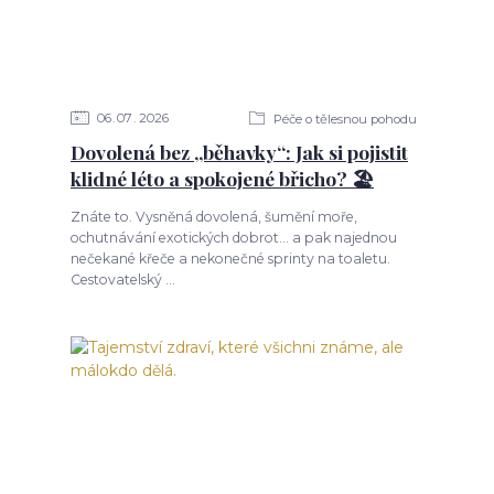
06
07
2026
Péče o tělesnou pohodu
Dovolená bez „běhavky“: Jak si pojistit
klidné léto a spokojené břicho? 🏖️
Znáte to. Vysněná dovolená, šumění moře,
ochutnávání exotických dobrot... a pak najednou
nečekané křeče a nekonečné sprinty na toaletu.
Cestovatelský ...