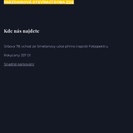
PRÁZDNINOVÁ OTEVÍRACÍ DOBA
ZDE
Kde nás najdete
Srbova 78, vchod ze Smetanovy ulice přímo naproti Fotospektru
Rokycany 337 01
Snadné parkování