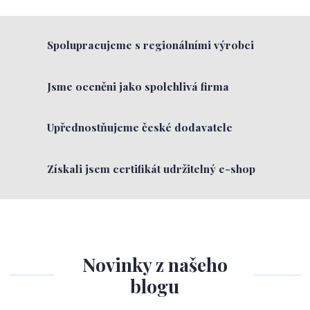
Spolupracujeme s regionálními výrobci
Jsme oceněni jako spolehlivá firma
Upřednostňujeme české dodavatele
Získali jsem certifikát udržitelný e-shop
Novinky z našeho
blogu