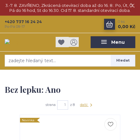
3.-7. 8. ZAVŘENO, Zkrácená otevírací doba až do 16. 8.: Po, Út, Čt,
Pá do 16 hod, St do 16:30. Od 17. 8. standardní otevírací doba.
+420 737 16 24 24
0
ks
0,00 Kč
Po-Pá 09-17
Menu
Hledat
Bez lepku: Ano
strana
z 8
další
Novinka