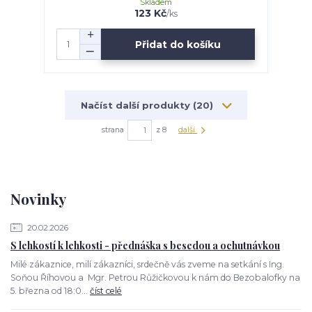
Skladem
123 Kč
/
ks
Přidat do košíku
Načíst další produkty (20)
strana
z 8
další
Novinky
20.02.2026
S lehkostí k lehkosti - přednáška s besedou a ochutnávkou
Milé zákaznice, milí zákazníci, srdečně vás zveme na setkání s Ing.
Soňou Říhovou a Mgr. Petrou Růžičkovou k nám do Bezobalofky na
5. března od 18:0...
číst celé