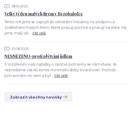
08.10.2025
Velký týden malých firem v Bezobalofce
Tento rok jsme se zapojili do celostátní iniciativy na podporu a
zviditelnění malých firem, které pracují poctivě a pracují na sobě. My
jsme malý ob...
číst celé
25.08.2025
NESNĚZENO-proti plýtvání jídlem
S rozšířením naší nabídky o čerstvé potraviny se nám stane, že
neprodáme vše do konce minimální doby trvanlivosti. Protože
potravinám nic není a byl...
číst celé
Zobrazit všechny novinky