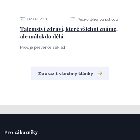
02
07
2026
Péče o tělesnou pohodu
Tajemství zdraví, které všichni známe,
ale málokdo dělá.
Proč je prevence základ
Zobrazit všechny články
Pro zákazníky