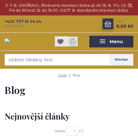
3.-7. 8. ZAVŘENO, Zkrácená otevírací doba až do 16. 8.: Po, Út, Čt,
Pá do 16 hod, St do 16:30. Od 17. 8. standardní otevírací doba.
+420 737 16 24 24
0
ks
0,00 Kč
Po-Pá 09-17
Menu
Hledat
Úvod
Blog
Blog
Nejnovější články
strana
z 1