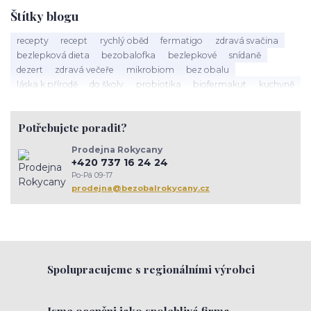
Štítky blogu
recepty
recept
rychlý oběd
fermatigo
zdravá svačina
bezlepková dieta
bezobalofka
bezlepkové
snídaně
dezert
zdravá večeře
mikrobiom
bez obalu
láska k přírodě
do školy
probiotika
biofermakut
kuchyně
plasty
mikroplasty
znečištění
zero waste
ambasador zdrave domacnosti
toxicke latky
Potřebujete poradit?
jedy v domacnosti
sušenky
müsli
cukroví
vánoce
kaše
hanka zemanová
Tapioka
lívance
happy protein
Prodejna Rokycany
narozeniy Bezobalofky
těstoviny
tapioka
arašídy
+420 737 16 24 24
jarní jídelníček
střevo
psychická pohoda
trávení
Po-Pá 09-17
rokycany
setkánížen
komunita
inspirace
zenskekruhy
prodejna@bezobalrokycany.cz
prevence
imunita
Spolupracujeme s regionálními výrobci
Jsme oceněni jako spolehlivá firma