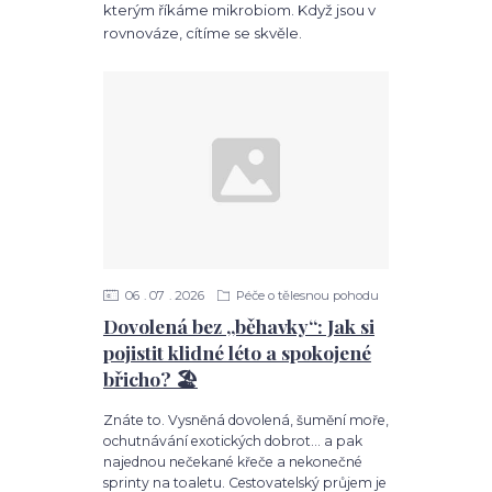
kterým říkáme mikrobiom. Když jsou v
rovnováze, cítíme se skvěle.
06
07
2026
Péče o tělesnou pohodu
Dovolená bez „běhavky“: Jak si
pojistit klidné léto a spokojené
břicho? 🏖️
Znáte to. Vysněná dovolená, šumění moře,
ochutnávání exotických dobrot... a pak
najednou nečekané křeče a nekonečné
sprinty na toaletu. Cestovatelský průjem je