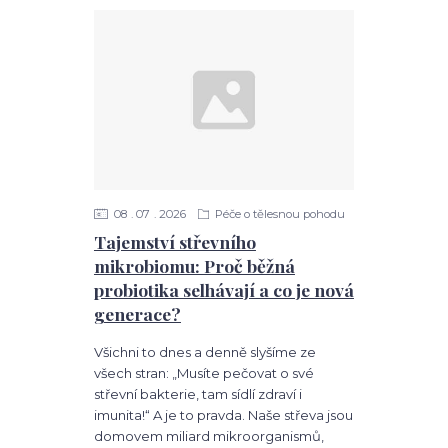
08
07
2026
Péče o tělesnou pohodu
Tajemství střevního
mikrobiomu: Proč běžná
probiotika selhávají a co je nová
generace?
Všichni to dnes a denně slyšíme ze
všech stran: „Musíte pečovat o své
střevní bakterie, tam sídlí zdraví i
imunita!“ A je to pravda. Naše střeva jsou
domovem miliard mikroorganismů,