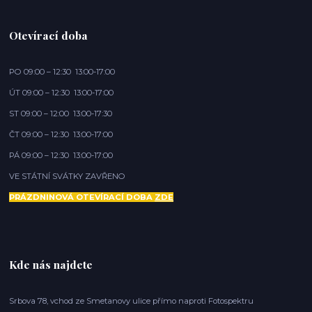
Otevírací doba
PO 09:00 – 12:30 13:00-17:00
ÚT 09:00 – 12:30 13:00-17:00
ST 09:00 – 12:00 13:00-17:30
ČT 09:00 – 12:30 13:00-17:00
PÁ 09:00 – 12:30 13:00-17:00
VE STÁTNÍ SVÁTKY ZAVŘENO
PRÁZDNINOVÁ OTEVÍRACÍ DOBA
ZDE
Kde nás najdete
Srbova 78, vchod ze Smetanovy ulice přímo naproti Fotospektru