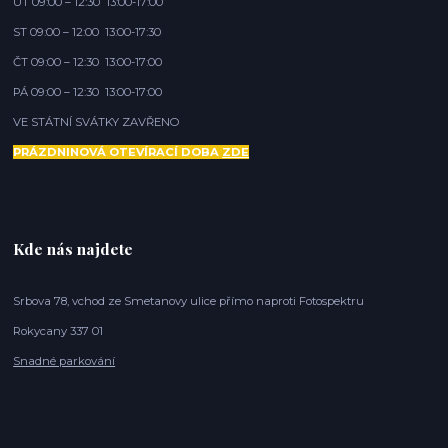
ÚT 09:00 – 12:30 13:00-17:00
ST 09:00 – 12:00 13:00-17:30
ČT 09:00 – 12:30 13:00-17:00
PÁ 09:00 – 12:30 13:00-17:00
VE STÁTNÍ SVÁTKY ZAVŘENO
PRÁZDNINOVÁ OTEVÍRACÍ DOBA
ZDE
Kde nás najdete
Srbova 78, vchod ze Smetanovy ulice přímo naproti Fotospektru
Rokycany 337 01
Snadné parkování