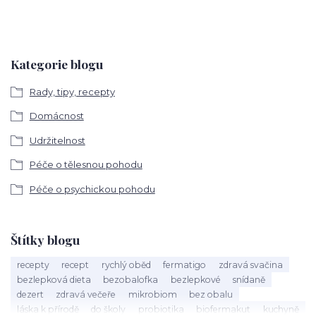
Kategorie blogu
Rady, tipy, recepty
Domácnost
Udržitelnost
Péče o tělesnou pohodu
Péče o psychickou pohodu
Štítky blogu
recepty
recept
rychlý oběd
fermatigo
zdravá svačina
bezlepková dieta
bezobalofka
bezlepkové
snídaně
dezert
zdravá večeře
mikrobiom
bez obalu
láska k přírodě
do školy
probiotika
biofermakut
kuchyně