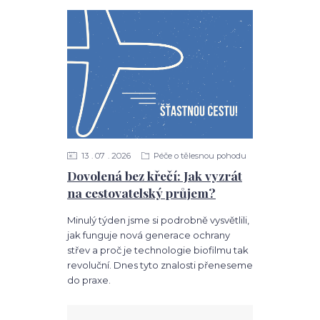
13
07
2026
Péče o tělesnou pohodu
Dovolená bez křečí: Jak vyzrát
na cestovatelský průjem?
Minulý týden jsme si podrobně vysvětlili,
jak funguje nová generace ochrany
střev a proč je technologie biofilmu tak
revoluční. Dnes tyto znalosti přeneseme
do praxe.