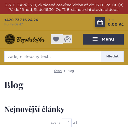
3.-7. 8. ZAVŘENO, Zkrácená otevírací doba až do 16. 8.: Po, Út, Čt,
Pá do 16 hod, St do 16:30. Od 17. 8. standardní otevírací doba.
+420 737 16 24 24
0
ks
0,00 Kč
Po-Pá 09-17
Menu
Hledat
Úvod
Blog
Blog
Nejnovější články
strana
z 1