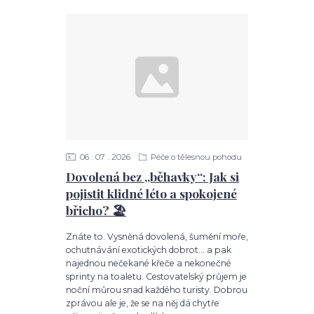
06
07
2026
Péče o tělesnou pohodu
Dovolená bez „běhavky“: Jak si
pojistit klidné léto a spokojené
břicho? 🏖️
Znáte to. Vysněná dovolená, šumění moře,
ochutnávání exotických dobrot... a pak
najednou nečekané křeče a nekonečné
sprinty na toaletu. Cestovatelský průjem je
noční můrou snad každého turisty. Dobrou
zprávou ale je, že se na něj dá chytře