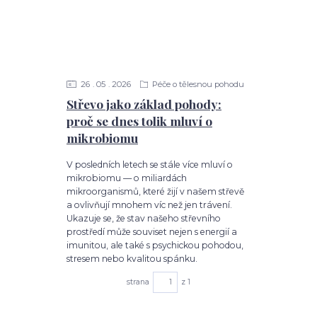
26
05
2026
Péče o tělesnou pohodu
Střevo jako základ pohody:
proč se dnes tolik mluví o
mikrobiomu
V posledních letech se stále více mluví o
mikrobiomu — o miliardách
mikroorganismů, které žijí v našem střevě
a ovlivňují mnohem víc než jen trávení.
Ukazuje se, že stav našeho střevního
prostředí může souviset nejen s energií a
imunitou, ale také s psychickou pohodou,
stresem nebo kvalitou spánku.
strana
z 1