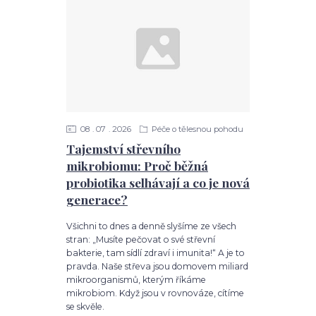
08
07
2026
Péče o tělesnou pohodu
Tajemství střevního
mikrobiomu: Proč běžná
probiotika selhávají a co je nová
generace?
Všichni to dnes a denně slyšíme ze všech
stran: „Musíte pečovat o své střevní
bakterie, tam sídlí zdraví i imunita!“ A je to
pravda. Naše střeva jsou domovem miliard
mikroorganismů, kterým říkáme
mikrobiom. Když jsou v rovnováze, cítíme
se skvěle.