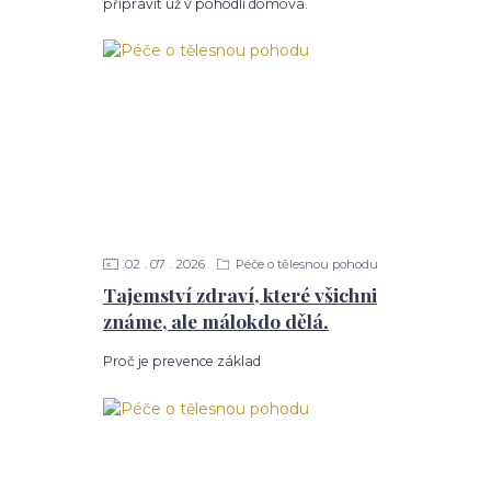
připravit už v pohodlí domova.
02
07
2026
Péče o tělesnou pohodu
Tajemství zdraví, které všichni
známe, ale málokdo dělá.
Proč je prevence základ