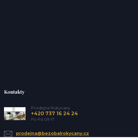
Kontakty
Prodejna Rokycany
+420 737 16 24 24
Po-Pá 09-17
prodejna@bezobalrokycany.cz