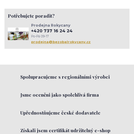
plasty
mikroplasty
znečištění
zero waste
ambasador zdrave domacnosti
toxicke latky
Potřebujete poradit?
jedy v domacnosti
sušenky
müsli
cukroví
vánoce
kaše
hanka zemanová
Tapioka
lívance
happy protein
Prodejna Rokycany
narozeniy Bezobalofky
těstoviny
tapioka
arašídy
+420 737 16 24 24
jarní jídelníček
střevo
psychická pohoda
trávení
Po-Pá 09-17
rokycany
setkánížen
komunita
inspirace
zenskekruhy
prodejna@bezobalrokycany.cz
prevence
imunita
Spolupracujeme s regionálními výrobci
Jsme oceněni jako spolehlivá firma
Upřednostňujeme české dodavatele
Získali jsem certifikát udržitelný e-shop