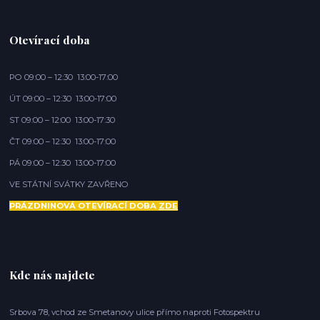
Otevírací doba
PO 09:00 – 12:30 13:00-17:00
ÚT 09:00 – 12:30 13:00-17:00
ST 09:00 – 12:00 13:00-17:30
ČT 09:00 – 12:30 13:00-17:00
PÁ 09:00 – 12:30 13:00-17:00
VE STÁTNÍ SVÁTKY ZAVŘENO
PRÁZDNINOVÁ OTEVÍRACÍ DOBA
ZDE
Kde nás najdete
Srbova 78, vchod ze Smetanovy ulice přímo naproti Fotospektru