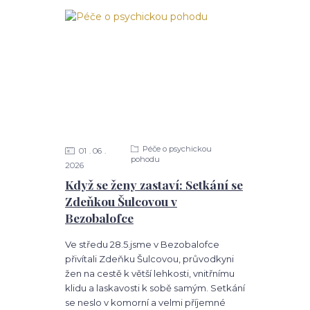
Péče o psychickou
01
06
pohodu
2026
Když se ženy zastaví: Setkání se
Zdeňkou Šulcovou v
Bezobalofce
Ve středu 28.5.jsme v Bezobalofce
přivítali Zdeňku Šulcovou, průvodkyni
žen na cestě k větší lehkosti, vnitřnímu
klidu a laskavosti k sobě samým. Setkání
se neslo v komorní a velmi příjemné