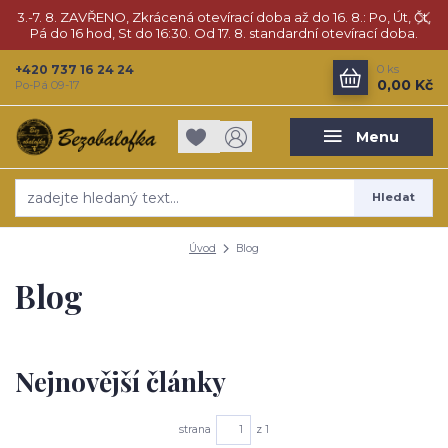
3.-7. 8. ZAVŘENO, Zkrácená otevírací doba až do 16. 8.: Po, Út, Čt,
Pá do 16 hod, St do 16:30. Od 17. 8. standardní otevírací doba.
+420 737 16 24 24
0
ks
0,00 Kč
Po-Pá 09-17
Menu
Hledat
Úvod
Blog
Blog
Nejnovější články
strana
z 1