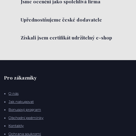
Jsme oceněni jako spolehlivá firma
Upřednostňujeme české dodavatele
Získali jsem certifikát udržitelný e-shop
Pro zákazníky
O nás
Jak nakupovat
Bonusový program
Obchodní podmínky
Kontakty
Ochrana soukromí