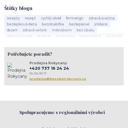
Štítky blogu
recepty
recept
rychlý oběd
fermatigo
zdravá svačina
bezlepková dieta
bezobalofka
bezlepkové
snídaně
dezert
zdravá večeře
mikrobiom
bez obalu
láska k přírodě
do školy
probiotika
biofermakut
kuchyně
plasty
mikroplasty
znečištění
zero waste
ambasador zdrave domacnosti
toxicke latky
Potřebujete poradit?
jedy v domacnosti
sušenky
müsli
cukroví
vánoce
kaše
hanka zemanová
Tapioka
lívance
happy protein
Prodejna Rokycany
narozeniy Bezobalofky
těstoviny
tapioka
arašídy
+420 737 16 24 24
jarní jídelníček
střevo
psychická pohoda
trávení
Po-Pá 09-17
rokycany
setkánížen
komunita
inspirace
zenskekruhy
prodejna@bezobalrokycany.cz
prevence
imunita
Spolupracujeme s regionálními výrobci