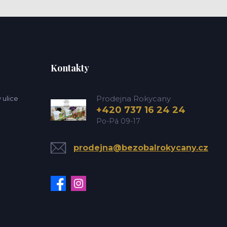
Kontakty
Prodejna Rokycany
 ulice
+420 737 16 24 24
Po-Pá 09-17
prodejna@bezobalrokycany.cz