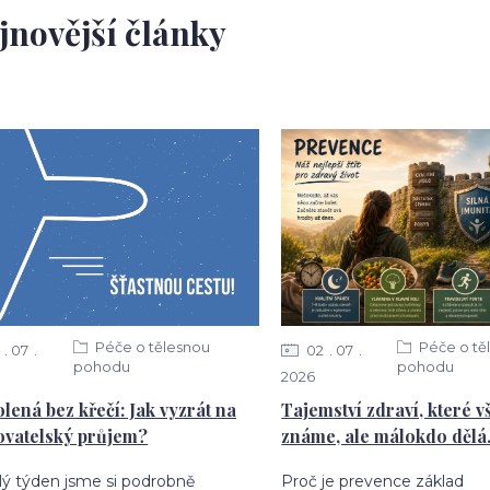
jnovější články
Péče o tělesnou
Péče o tě
07
02
07
pohodu
pohodu
2026
lená bez křečí: Jak vyzrát na
Tajemství zdraví, které v
ovatelský průjem?
známe, ale málokdo dělá
lý týden jsme si podrobně
Proč je prevence základ