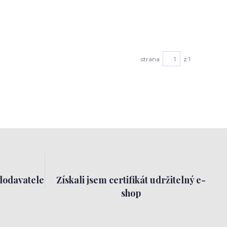
strana
z 1
dodavatele
Získali jsem certifikát udržitelný e-
shop