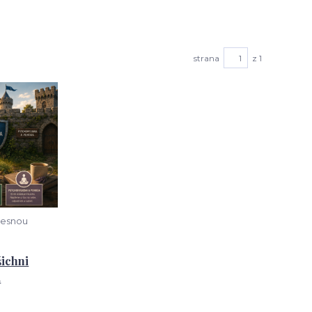
strana
z 1
lesnou
šichni
.