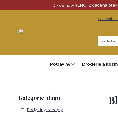
3.-7. 8. ZAVŘENO, Zkrácená otevíra
O Bezobal
Potraviny
Drogerie a kosm
B
Kategorie blogu
Rady, tipy, recepty