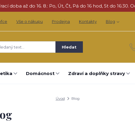
cí doba až do 16. 8.: Po, Út, Čt, Pá do 16 hod, St do 16:30. O
ofce
Vše o nákupu
Prodejna
Kontakty
Blog
Hledat
etika
Domácnost
Zdraví a doplňky stravy
Úvod
Blog
log