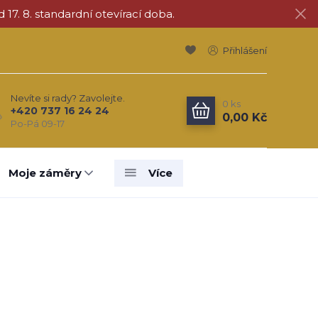
d 17. 8. standardní otevírací doba.
Přihlášení
Nevíte si rady? Zavolejte.
0
ks
+420 737 16 24 24
0,00 Kč
Po-Pá 09-17
Moje záměry
Více