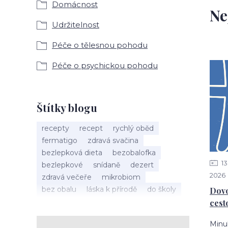
Domácnost
Ne
Udržitelnost
Péče o tělesnou pohodu
Péče o psychickou pohodu
Štítky blogu
recepty
recept
rychlý oběd
fermatigo
zdravá svačina
bezlepková dieta
bezobalofka
13
bezlepkové
snídaně
dezert
2026
zdravá večeře
mikrobiom
bez obalu
láska k přírodě
do školy
Dovo
probiotika
biofermakut
kuchyně
cest
plasty
mikroplasty
znečištění
Minu
zero waste