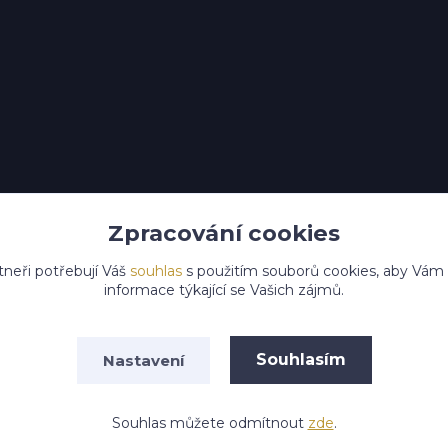
Zpracování cookies
tneři potřebují Váš
souhlas
s použitím souborů cookies, aby Vám
informace týkající se Vašich zájmů.
Upravit sběr cookies.
Souhlasím
Nastavení
na práva vyhrazena HS EkoMin s.r.o.
Vytvořeno na
Eshop-ryc
Souhlas můžete odmítnout
zde
.