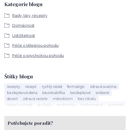
Kategorie blogu
Rady, tipy, recepty
Domácnost
Udržitelnost
Péče o tělesnou pohodu
Péče o psychickou pohodu
Štítky blogu
recepty
recept
rychlý oběd
fermatigo
zdravá svačina
bezlepková dieta
bezobalofka
bezlepkové
snídaně
dezert
zdravá večeře
mikrobiom
bez obalu
láska k přírodě
do školy
probiotika
biofermakut
kuchyně
plasty
mikroplasty
znečištění
zero waste
ambasador zdrave domacnosti
toxicke latky
Potřebujete poradit?
jedy v domacnosti
sušenky
müsli
cukroví
vánoce
kaše
hanka zemanová
Tapioka
lívance
happy protein