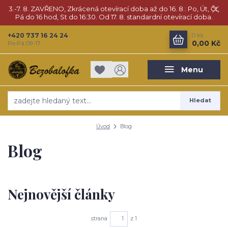
3.-7. 8. ZAVŘENO, Zkrácená otevírací doba až do 16. 8.: Po, Út, Čt,
Pá do 16 hod, St do 16:30. Od 17. 8. standardní otevírací doba.
+420 737 16 24 24
0
ks
0,00 Kč
Po-Pá 09-17
Menu
Hledat
Úvod
Blog
Blog
Nejnovější články
strana
z 1