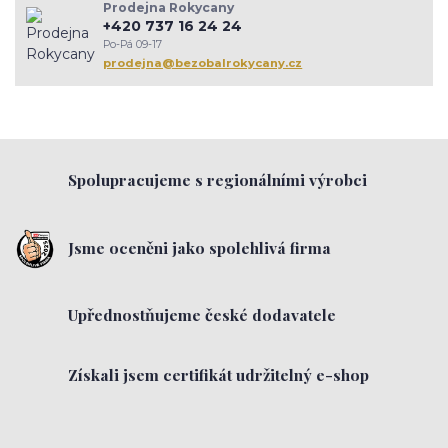
Prodejna Rokycany
narozeniy Bezobalofky
těstoviny
tapioka
arašídy
+420 737 16 24 24
jarní jídelníček
střevo
psychická pohoda
trávení
Po-Pá 09-17
rokycany
setkánížen
komunita
inspirace
zenskekruhy
prodejna@bezobalrokycany.cz
prevence
imunita
Spolupracujeme s regionálními výrobci
Jsme oceněni jako spolehlivá firma
Upřednostňujeme české dodavatele
Získali jsem certifikát udržitelný e-shop