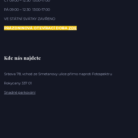
ČT 09:00 – 12:30 13:00-17:00
PÁ 09:00 – 12:30 13:00-17:00
VE STÁTNÍ SVÁTKY ZAVŘENO
PRÁZDNINOVÁ OTEVÍRACÍ DOBA
ZDE
Kde nás najdete
Srbova 78, vchod ze Smetanovy ulice přímo naproti Fotospektru
Rokycany 337 01
Snadné parkování