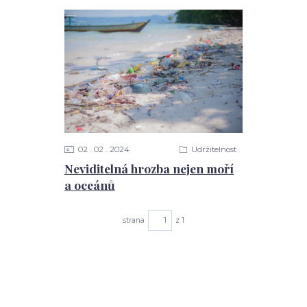
02
02
2024
Udržitelnost
Neviditelná hrozba nejen moří
a oceánů
strana
z 1