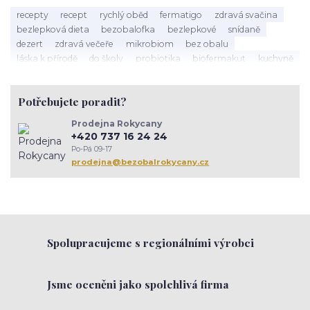
recepty
recept
rychlý oběd
fermatigo
zdravá svačina
bezlepková dieta
bezobalofka
bezlepkové
snídaně
dezert
zdravá večeře
mikrobiom
bez obalu
láska k přírodě
do školy
probiotika
biofermakut
kuchyně
plasty
mikroplasty
znečištění
zero waste
ambasador zdrave domacnosti
toxicke latky
Potřebujete poradit?
jedy v domacnosti
sušenky
müsli
cukroví
vánoce
kaše
hanka zemanová
Tapioka
lívance
happy protein
Prodejna Rokycany
narozeniy Bezobalofky
těstoviny
tapioka
arašídy
+420 737 16 24 24
jarní jídelníček
střevo
psychická pohoda
trávení
Po-Pá 09-17
rokycany
setkánížen
komunita
inspirace
zenskekruhy
prodejna@bezobalrokycany.cz
prevence
imunita
Spolupracujeme s regionálními výrobci
Jsme oceněni jako spolehlivá firma