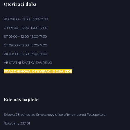
Otevírací doba
PO 09:00 – 12:30 13:00-17:00
ÚT 09:00 – 12:30 13:00-17:00
ST 09:00 – 12:00 13:00-17:30
ČT 09:00 – 12:30 13:00-17:00
PÁ 09:00 – 12:30 13:00-17:00
VE STÁTNÍ SVÁTKY ZAVŘENO
PRÁZDNINOVÁ OTEVÍRACÍ DOBA
ZDE
Kde nás najdete
Srbova 78, vchod ze Smetanovy ulice přímo naproti Fotospektru
Rokycany 337 01