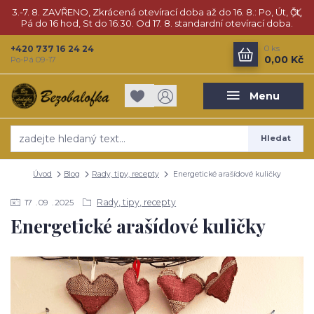
3.-7. 8. ZAVŘENO, Zkrácená otevírací doba až do 16. 8.: Po, Út, Čt,
Pá do 16 hod, St do 16:30. Od 17. 8. standardní otevírací doba.
+420 737 16 24 24
0
ks
0,00 Kč
Po-Pá 09-17
Menu
Hledat
Úvod
Blog
Rady, tipy, recepty
Energetické arašídové kuličky
Rady, tipy, recepty
17
09
2025
Energetické arašídové kuličky