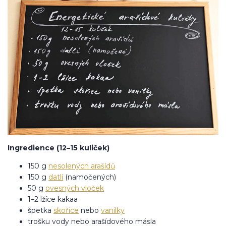
Ingredience (12–15 kuliček)
150 g
nesolených arašídů
150 g
datlí
(namočených)
50 g
ovesných vloček
1–2 lžíce kakaa
špetka
skořice
nebo
vanilky
trošku vody nebo arašídového másla